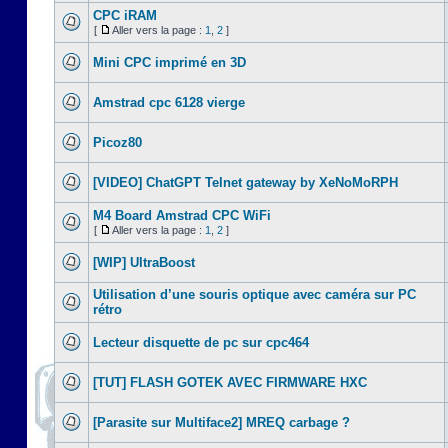
CPC iRAM
[
Aller vers la page :
1
,
2
]
Mini CPC imprimé en 3D
Amstrad cpc 6128 vierge
Picoz80
[VIDEO] ChatGPT Telnet gateway by XeNoMoRPH
M4 Board Amstrad CPC WiFi
[
Aller vers la page :
1
,
2
]
[WIP] UltraBoost
Utilisation d’une souris optique avec caméra sur PC
rétro
Lecteur disquette de pc sur cpc464
[TUT] FLASH GOTEK AVEC FIRMWARE HXC
[Parasite sur Multiface2] MREQ carbage ?