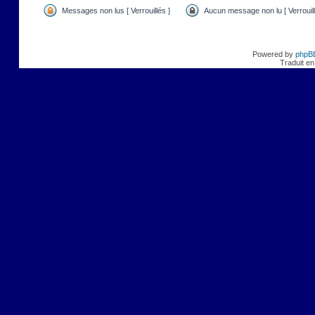
Messages non lus [ Verrouillés ]
Aucun message non lu [ Verrouill
Powered by
phpB
Traduit en