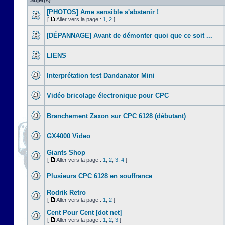
Sujet(s)
[PHOTOS] Ame sensible s'abstenir !
[
Aller vers la page :
1
,
2
]
[DÉPANNAGE] Avant de démonter quoi que ce soit ...
LIENS
Interprétation test Dandanator Mini
Vidéo bricolage électronique pour CPC
Branchement Zaxon sur CPC 6128 (débutant)
GX4000 Video
Giants Shop
[
Aller vers la page :
1
,
2
,
3
,
4
]
Plusieurs CPC 6128 en souffrance
Rodrik Retro
[
Aller vers la page :
1
,
2
]
Cent Pour Cent [dot net]
[
Aller vers la page :
1
,
2
,
3
]