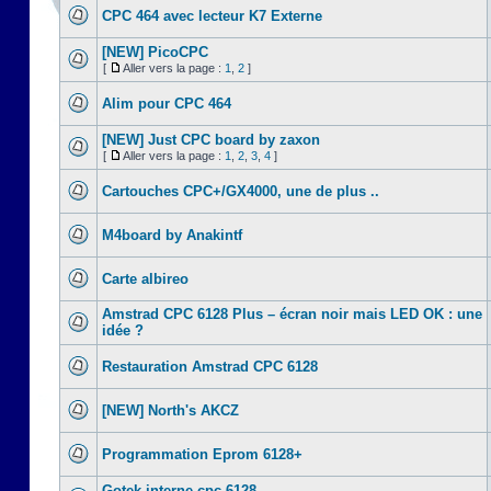
CPC 464 avec lecteur K7 Externe
[NEW] PicoCPC
[
Aller vers la page :
1
,
2
]
Alim pour CPC 464
[NEW] Just CPC board by zaxon
[
Aller vers la page :
1
,
2
,
3
,
4
]
Cartouches CPC+/GX4000, une de plus ..
M4board by Anakintf
Carte albireo
Amstrad CPC 6128 Plus – écran noir mais LED OK : une
idée ?
Restauration Amstrad CPC 6128
[NEW] North's AKCZ
Programmation Eprom 6128+
Gotek interne cpc 6128