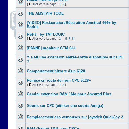
[
Aller vers la page :
1
,
2
]
THE AMSTAIR TOOL
[VIDEO] Restauration/Réparation Amstrad 464+ by
Rodrik
RSF3 - by TMTLOGIC
[
Aller vers la page :
1
...
6
,
7
,
8
]
[PANNE] moniteur CTM 644
Y a t-il une extension entrée-sortie disponible sur CPC
?
Comportement bizarre d'un 6128
Remise en route de mon CPC 6128+
[
Aller vers la page :
1
,
2
]
Gemini extension RAM 1Mo pour Amstrad Plus
Souris sur CPC (utiliser une souris Amiga)
Remplacement des ventouses sur joystick QuickJoy 2
RAM Gemini 1MB pour CPC+