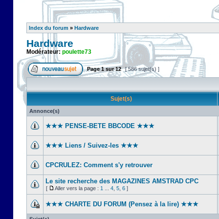
Index du forum
»
Hardware
Hardware
Modérateur:
poulette73
Page
1
sur
12
[ 586 sujet(s) ]
Sujet(s)
Annonce(s)
★★★ PENSE-BETE BBCODE ★★★
★★★ Liens / Suivez-les ★★★
CPCRULEZ: Comment s'y retrouver‎
Le site recherche des MAGAZINES AMSTRAD CPC
[
Aller vers la page :
1
...
4
,
5
,
6
]
★★★ CHARTE DU FORUM (Pensez à la lire) ★★★