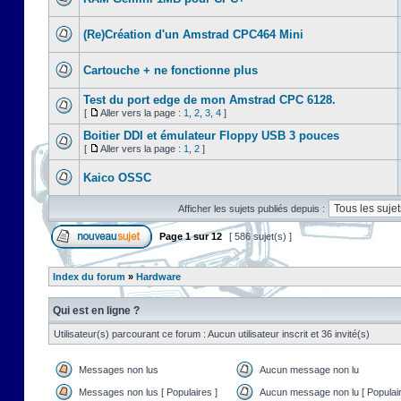
(Re)Création d'un Amstrad CPC464 Mini
Cartouche + ne fonctionne plus
Test du port edge de mon Amstrad CPC 6128.
[
Aller vers la page :
1
,
2
,
3
,
4
]
Boitier DDI et émulateur Floppy USB 3 pouces
[
Aller vers la page :
1
,
2
]
Kaico OSSC
Afficher les sujets publiés depuis :
Page
1
sur
12
[ 586 sujet(s) ]
Index du forum
»
Hardware
Qui est en ligne ?
Utilisateur(s) parcourant ce forum : Aucun utilisateur inscrit et 36 invité(s)
Messages non lus
Aucun message non lu
Messages non lus [ Populaires ]
Aucun message non lu [ Populair