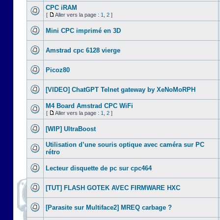
CPC iRAM
[
Aller vers la page :
1
,
2
]
Mini CPC imprimé en 3D
Amstrad cpc 6128 vierge
Picoz80
[VIDEO] ChatGPT Telnet gateway by XeNoMoRPH
M4 Board Amstrad CPC WiFi
[
Aller vers la page :
1
,
2
]
[WIP] UltraBoost
Utilisation d’une souris optique avec caméra sur PC
rétro
Lecteur disquette de pc sur cpc464
[TUT] FLASH GOTEK AVEC FIRMWARE HXC
[Parasite sur Multiface2] MREQ carbage ?