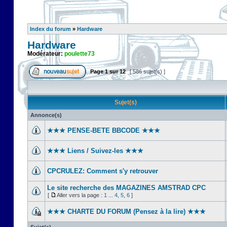
Index du forum
»
Hardware
Hardware
Modérateur:
poulette73
Page
1
sur
12
[ 586 sujet(s) ]
Sujet(s)
Annonce(s)
★★★ PENSE-BETE BBCODE ★★★
★★★ Liens / Suivez-les ★★★
CPCRULEZ: Comment s'y retrouver‎
Le site recherche des MAGAZINES AMSTRAD CPC
[
Aller vers la page :
1
...
4
,
5
,
6
]
★★★ CHARTE DU FORUM (Pensez à la lire) ★★★