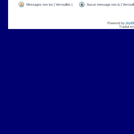
Messages non lus [ Verrouillés ]
Aucun message non lu [ Verrouill
Powered by
phpB
Traduit en