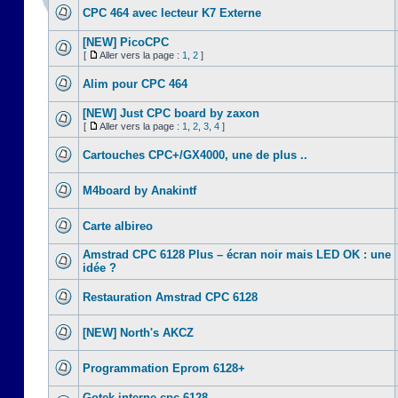
CPC 464 avec lecteur K7 Externe
[NEW] PicoCPC
[
Aller vers la page :
1
,
2
]
Alim pour CPC 464
[NEW] Just CPC board by zaxon
[
Aller vers la page :
1
,
2
,
3
,
4
]
Cartouches CPC+/GX4000, une de plus ..
M4board by Anakintf
Carte albireo
Amstrad CPC 6128 Plus – écran noir mais LED OK : une
idée ?
Restauration Amstrad CPC 6128
[NEW] North's AKCZ
Programmation Eprom 6128+
Gotek interne cpc 6128