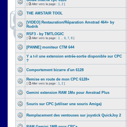
[
Aller vers la page :
1
,
2
]
THE AMSTAIR TOOL
[VIDEO] Restauration/Réparation Amstrad 464+ by
Rodrik
RSF3 - by TMTLOGIC
[
Aller vers la page :
1
...
6
,
7
,
8
]
[PANNE] moniteur CTM 644
Y a t-il une extension entrée-sortie disponible sur CPC
?
Comportement bizarre d'un 6128
Remise en route de mon CPC 6128+
[
Aller vers la page :
1
,
2
]
Gemini extension RAM 1Mo pour Amstrad Plus
Souris sur CPC (utiliser une souris Amiga)
Remplacement des ventouses sur joystick QuickJoy 2
RAM Gemini 1MB pour CPC+