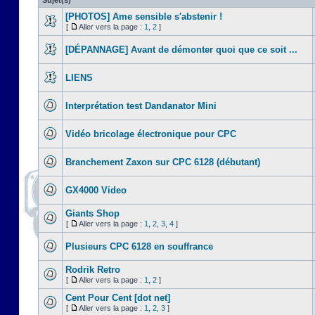
Sujet(s)
[PHOTOS] Ame sensible s'abstenir !
[
Aller vers la page :
1
,
2
]
[DÉPANNAGE] Avant de démonter quoi que ce soit ...
LIENS
Interprétation test Dandanator Mini
Vidéo bricolage électronique pour CPC
Branchement Zaxon sur CPC 6128 (débutant)
GX4000 Video
Giants Shop
[
Aller vers la page :
1
,
2
,
3
,
4
]
Plusieurs CPC 6128 en souffrance
Rodrik Retro
[
Aller vers la page :
1
,
2
]
Cent Pour Cent [dot net]
[
Aller vers la page :
1
,
2
,
3
]