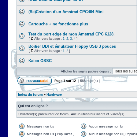
(Re)Création d'un Amstrad CPC464 Mini
Cartouche + ne fonctionne plus
Test du port edge de mon Amstrad CPC 6128.
[
Aller vers la page :
1
,
2
,
3
,
4
]
Boitier DDI et émulateur Floppy USB 3 pouces
[
Aller vers la page :
1
,
2
]
Kaico OSSC
Afficher les sujets publiés depuis :
Page
1
sur
12
[ 586 sujet(s) ]
Index du forum
»
Hardware
Qui est en ligne ?
Utilisateur(s) parcourant ce forum : Aucun utilisateur inscrit et 5 invité(s)
Messages non lus
Aucun message non lu
Messages non lus [ Populaires ]
Aucun message non lu [ Populair