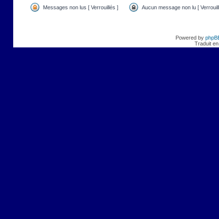
Messages non lus [ Verrouillés ]
Aucun message non lu [ Verrouill
Powered by
phpB
Traduit en