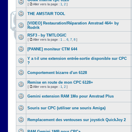
[
Aller vers la page :
1
,
2
]
THE AMSTAIR TOOL
[VIDEO] Restauration/Réparation Amstrad 464+ by
Rodrik
RSF3 - by TMTLOGIC
[
Aller vers la page :
1
...
6
,
7
,
8
]
[PANNE] moniteur CTM 644
Y a t-il une extension entrée-sortie disponible sur CPC
?
Comportement bizarre d'un 6128
Remise en route de mon CPC 6128+
[
Aller vers la page :
1
,
2
]
Gemini extension RAM 1Mo pour Amstrad Plus
Souris sur CPC (utiliser une souris Amiga)
Remplacement des ventouses sur joystick QuickJoy 2
RAM Gemini 1MB pour CPC+