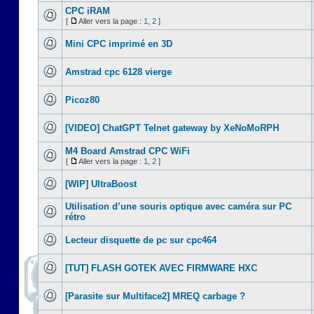
CPC iRAM
[
Aller vers la page :
1
,
2
]
Mini CPC imprimé en 3D
Amstrad cpc 6128 vierge
Picoz80
[VIDEO] ChatGPT Telnet gateway by XeNoMoRPH
M4 Board Amstrad CPC WiFi
[
Aller vers la page :
1
,
2
]
[WIP] UltraBoost
Utilisation d’une souris optique avec caméra sur PC
rétro
Lecteur disquette de pc sur cpc464
[TUT] FLASH GOTEK AVEC FIRMWARE HXC
[Parasite sur Multiface2] MREQ carbage ?