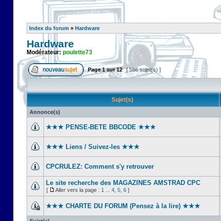
Index du forum
»
Hardware
Hardware
Modérateur:
poulette73
Page
1
sur
12
[ 586 sujet(s) ]
Sujet(s)
Annonce(s)
★★★ PENSE-BETE BBCODE ★★★
★★★ Liens / Suivez-les ★★★
CPCRULEZ: Comment s'y retrouver‎
Le site recherche des MAGAZINES AMSTRAD CPC
[
Aller vers la page :
1
...
4
,
5
,
6
]
★★★ CHARTE DU FORUM (Pensez à la lire) ★★★