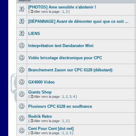
Sujet(s)
[PHOTOS] Ame sensible s'abstenir !
[
Aller vers la page :
1
,
2
]
[DÉPANNAGE] Avant de démonter quoi que ce soit ...
LIENS
Interprétation test Dandanator Mini
Vidéo bricolage électronique pour CPC
Branchement Zaxon sur CPC 6128 (débutant)
GX4000 Video
Giants Shop
[
Aller vers la page :
1
,
2
,
3
,
4
]
Plusieurs CPC 6128 en souffrance
Rodrik Retro
[
Aller vers la page :
1
,
2
]
Cent Pour Cent [dot net]
[
Aller vers la page :
1
,
2
,
3
]