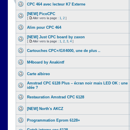
CPC 464 avec lecteur K7 Externe
[NEW] PicoCPC
[
Aller vers la page :
1
,
2
]
Alim pour CPC 464
[NEW] Just CPC board by zaxon
[
Aller vers la page :
1
,
2
,
3
,
4
]
Cartouches CPC+/GX4000, une de plus ..
M4board by Anakintf
Carte albireo
Amstrad CPC 6128 Plus – écran noir mais LED OK : une
idée ?
Restauration Amstrad CPC 6128
[NEW] North's AKCZ
Programmation Eprom 6128+
Gotek interne cpc 6128