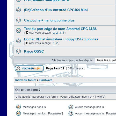
(Re)Création d'un Amstrad CPC464 Mini
Cartouche + ne fonctionne plus
Test du port edge de mon Amstrad CPC 6128.
[
Aller vers la page :
1
,
2
,
3
,
4
]
Boitier DDI et émulateur Floppy USB 3 pouces
[
Aller vers la page :
1
,
2
]
Kaico OSSC
Afficher les sujets publiés depuis :
Page
1
sur
12
[ 586 sujet(s) ]
Index du forum
»
Hardware
Qui est en ligne ?
Utilisateur(s) parcourant ce forum : Aucun utilisateur inscrit et 4 invité(s)
Messages non lus
Aucun message non lu
Messages non lus [ Populaires ]
Aucun message non lu [ Populair