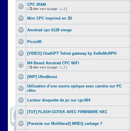
CPC iRAM
[
Aller vers la page :
1
,
2
]
Mini CPC imprimé en 3D
Amstrad cpc 6128 vierge
Picoz80
[VIDEO] ChatGPT Telnet gateway by XeNoMoRPH
M4 Board Amstrad CPC WiFi
[
Aller vers la page :
1
,
2
]
[WIP] UltraBoost
Utilisation d’une souris optique avec caméra sur PC
rétro
Lecteur disquette de pc sur cpc464
[TUT] FLASH GOTEK AVEC FIRMWARE HXC
[Parasite sur Multiface2] MREQ carbage ?