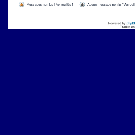
Messages non lus [ Verrouillés ]
Aucun message non lu [ Verrouill
Powered by
phpB
Traduit en