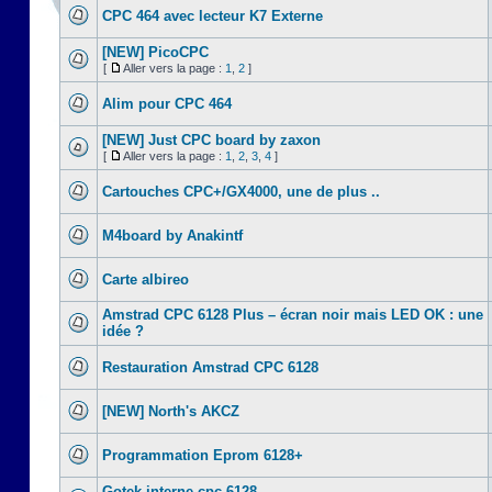
CPC 464 avec lecteur K7 Externe
[NEW] PicoCPC
[
Aller vers la page :
1
,
2
]
Alim pour CPC 464
[NEW] Just CPC board by zaxon
[
Aller vers la page :
1
,
2
,
3
,
4
]
Cartouches CPC+/GX4000, une de plus ..
M4board by Anakintf
Carte albireo
Amstrad CPC 6128 Plus – écran noir mais LED OK : une
idée ?
Restauration Amstrad CPC 6128
[NEW] North's AKCZ
Programmation Eprom 6128+
Gotek interne cpc 6128