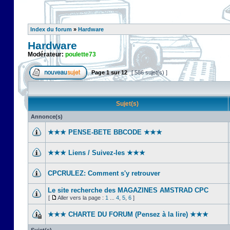
Index du forum
»
Hardware
Hardware
Modérateur:
poulette73
Page
1
sur
12
[ 586 sujet(s) ]
Sujet(s)
Annonce(s)
★★★ PENSE-BETE BBCODE ★★★
★★★ Liens / Suivez-les ★★★
CPCRULEZ: Comment s'y retrouver‎
Le site recherche des MAGAZINES AMSTRAD CPC
[
Aller vers la page :
1
...
4
,
5
,
6
]
★★★ CHARTE DU FORUM (Pensez à la lire) ★★★