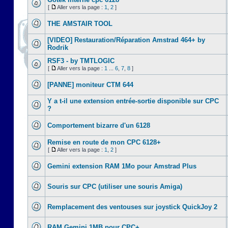
[
Aller vers la page :
1
,
2
]
THE AMSTAIR TOOL
[VIDEO] Restauration/Réparation Amstrad 464+ by
Rodrik
RSF3 - by TMTLOGIC
[
Aller vers la page :
1
...
6
,
7
,
8
]
[PANNE] moniteur CTM 644
Y a t-il une extension entrée-sortie disponible sur CPC
?
Comportement bizarre d'un 6128
Remise en route de mon CPC 6128+
[
Aller vers la page :
1
,
2
]
Gemini extension RAM 1Mo pour Amstrad Plus
Souris sur CPC (utiliser une souris Amiga)
Remplacement des ventouses sur joystick QuickJoy 2
RAM Gemini 1MB pour CPC+