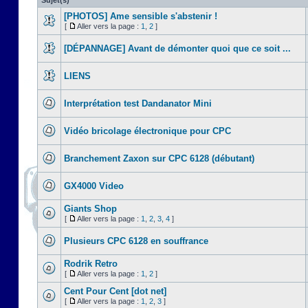
Sujet(s)
[PHOTOS] Ame sensible s'abstenir !
[
Aller vers la page :
1
,
2
]
[DÉPANNAGE] Avant de démonter quoi que ce soit ...
LIENS
Interprétation test Dandanator Mini
Vidéo bricolage électronique pour CPC
Branchement Zaxon sur CPC 6128 (débutant)
GX4000 Video
Giants Shop
[
Aller vers la page :
1
,
2
,
3
,
4
]
Plusieurs CPC 6128 en souffrance
Rodrik Retro
[
Aller vers la page :
1
,
2
]
Cent Pour Cent [dot net]
[
Aller vers la page :
1
,
2
,
3
]