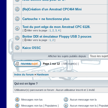
(Re)Création d'un Amstrad CPC464 Mini
Cartouche + ne fonctionne plus
Test du port edge de mon Amstrad CPC 6128.
[
Aller vers la page :
1
,
2
,
3
,
4
]
Boitier DDI et émulateur Floppy USB 3 pouces
[
Aller vers la page :
1
,
2
]
Kaico OSSC
Afficher les sujets publiés depuis :
Page
1
sur
12
[ 586 sujet(s) ]
Index du forum
»
Hardware
Qui est en ligne ?
Utilisateur(s) parcourant ce forum : Aucun utilisateur inscrit et 1 invité
Messages non lus
Aucun message non lu
Messages non lus [ Populaires ]
Aucun message non lu [ Populair