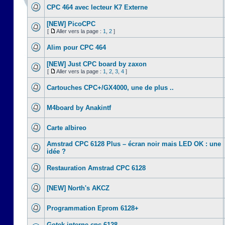
CPC 464 avec lecteur K7 Externe
[NEW] PicoCPC
[
Aller vers la page :
1
,
2
]
Alim pour CPC 464
[NEW] Just CPC board by zaxon
[
Aller vers la page :
1
,
2
,
3
,
4
]
Cartouches CPC+/GX4000, une de plus ..
M4board by Anakintf
Carte albireo
Amstrad CPC 6128 Plus – écran noir mais LED OK : une
idée ?
Restauration Amstrad CPC 6128
[NEW] North's AKCZ
Programmation Eprom 6128+
Gotek interne cpc 6128