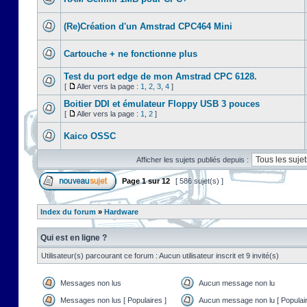
(Re)Création d'un Amstrad CPC464 Mini
Cartouche + ne fonctionne plus
Test du port edge de mon Amstrad CPC 6128.
[
Aller vers la page :
1
,
2
,
3
,
4
]
Boitier DDI et émulateur Floppy USB 3 pouces
[
Aller vers la page :
1
,
2
]
Kaico OSSC
Afficher les sujets publiés depuis :
Page
1
sur
12
[ 586 sujet(s) ]
Index du forum
»
Hardware
Qui est en ligne ?
Utilisateur(s) parcourant ce forum : Aucun utilisateur inscrit et 9 invité(s)
Messages non lus
Aucun message non lu
Messages non lus [ Populaires ]
Aucun message non lu [ Populair