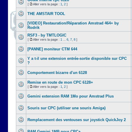
[
Aller vers la page :
1
,
2
]
THE AMSTAIR TOOL
[VIDEO] Restauration/Réparation Amstrad 464+ by
Rodrik
RSF3 - by TMTLOGIC
[
Aller vers la page :
1
...
6
,
7
,
8
]
[PANNE] moniteur CTM 644
Y a t-il une extension entrée-sortie disponible sur CPC
?
Comportement bizarre d'un 6128
Remise en route de mon CPC 6128+
[
Aller vers la page :
1
,
2
]
Gemini extension RAM 1Mo pour Amstrad Plus
Souris sur CPC (utiliser une souris Amiga)
Remplacement des ventouses sur joystick QuickJoy 2
RAM Gemini 1MB pour CPC+