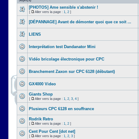
Sujet(s)
[PHOTOS] Ame sensible s'abstenir !
[
Aller vers la page :
1
,
2
]
[DÉPANNAGE] Avant de démonter quoi que ce soit ...
LIENS
Interprétation test Dandanator Mini
Vidéo bricolage électronique pour CPC
Branchement Zaxon sur CPC 6128 (débutant)
GX4000 Video
Giants Shop
[
Aller vers la page :
1
,
2
,
3
,
4
]
Plusieurs CPC 6128 en souffrance
Rodrik Retro
[
Aller vers la page :
1
,
2
]
Cent Pour Cent [dot net]
[
Aller vers la page :
1
,
2
,
3
]