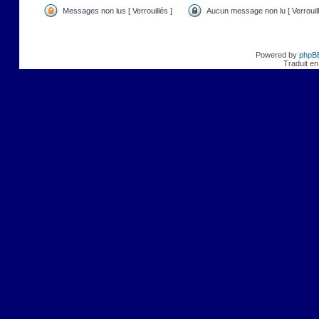
Messages non lus [ Verrouillés ]
Aucun message non lu [ Verrouill
Powered by
phpB
Traduit en