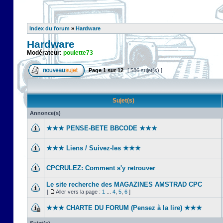
Index du forum
»
Hardware
Hardware
Modérateur:
poulette73
Page
1
sur
12
[ 586 sujet(s) ]
Sujet(s)
Annonce(s)
★★★ PENSE-BETE BBCODE ★★★
★★★ Liens / Suivez-les ★★★
CPCRULEZ: Comment s'y retrouver‎
Le site recherche des MAGAZINES AMSTRAD CPC
[
Aller vers la page :
1
...
4
,
5
,
6
]
★★★ CHARTE DU FORUM (Pensez à la lire) ★★★