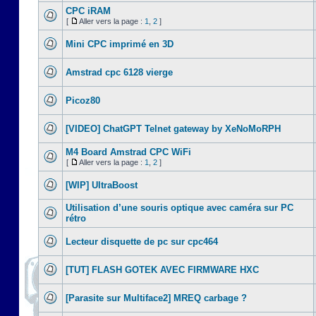
CPC iRAM
[
Aller vers la page :
1
,
2
]
Mini CPC imprimé en 3D
Amstrad cpc 6128 vierge
Picoz80
[VIDEO] ChatGPT Telnet gateway by XeNoMoRPH
M4 Board Amstrad CPC WiFi
[
Aller vers la page :
1
,
2
]
[WIP] UltraBoost
Utilisation d’une souris optique avec caméra sur PC
rétro
Lecteur disquette de pc sur cpc464
[TUT] FLASH GOTEK AVEC FIRMWARE HXC
[Parasite sur Multiface2] MREQ carbage ?