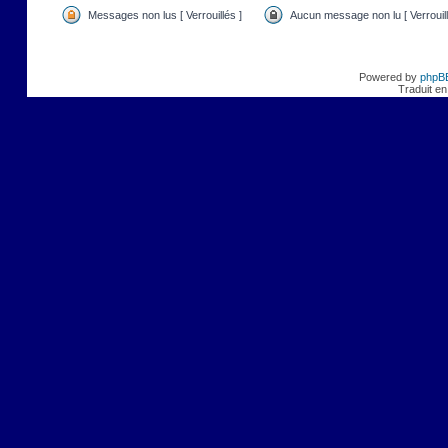
Messages non lus [ Verrouillés ]
Aucun message non lu [ Verrouill
Powered by
phpB
Traduit en