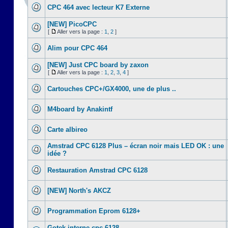
CPC 464 avec lecteur K7 Externe
[NEW] PicoCPC
[
Aller vers la page :
1
,
2
]
Alim pour CPC 464
[NEW] Just CPC board by zaxon
[
Aller vers la page :
1
,
2
,
3
,
4
]
Cartouches CPC+/GX4000, une de plus ..
M4board by Anakintf
Carte albireo
Amstrad CPC 6128 Plus – écran noir mais LED OK : une
idée ?
Restauration Amstrad CPC 6128
[NEW] North's AKCZ
Programmation Eprom 6128+
Gotek interne cpc 6128