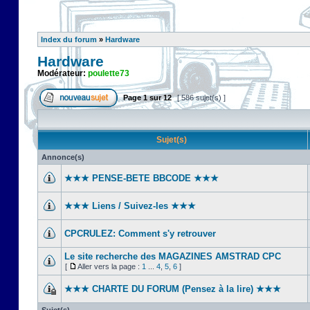
Index du forum
»
Hardware
Hardware
Modérateur:
poulette73
Page
1
sur
12
[ 586 sujet(s) ]
Sujet(s)
Annonce(s)
★★★ PENSE-BETE BBCODE ★★★
★★★ Liens / Suivez-les ★★★
CPCRULEZ: Comment s'y retrouver‎
Le site recherche des MAGAZINES AMSTRAD CPC
[
Aller vers la page :
1
...
4
,
5
,
6
]
★★★ CHARTE DU FORUM (Pensez à la lire) ★★★