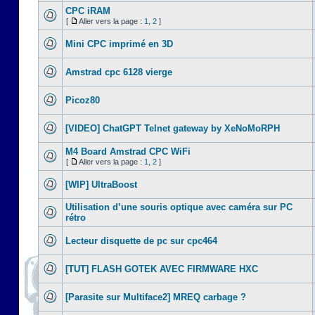
CPC iRAM
[
Aller vers la page :
1
,
2
]
Mini CPC imprimé en 3D
Amstrad cpc 6128 vierge
Picoz80
[VIDEO] ChatGPT Telnet gateway by XeNoMoRPH
M4 Board Amstrad CPC WiFi
[
Aller vers la page :
1
,
2
]
[WIP] UltraBoost
Utilisation d’une souris optique avec caméra sur PC
rétro
Lecteur disquette de pc sur cpc464
[TUT] FLASH GOTEK AVEC FIRMWARE HXC
[Parasite sur Multiface2] MREQ carbage ?