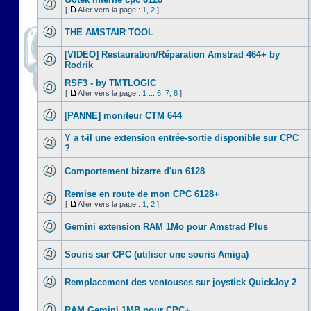
[
Aller vers la page :
1
,
2
]
THE AMSTAIR TOOL
[VIDEO] Restauration/Réparation Amstrad 464+ by
Rodrik
RSF3 - by TMTLOGIC
[
Aller vers la page :
1
...
6
,
7
,
8
]
[PANNE] moniteur CTM 644
Y a t-il une extension entrée-sortie disponible sur CPC
?
Comportement bizarre d'un 6128
Remise en route de mon CPC 6128+
[
Aller vers la page :
1
,
2
]
Gemini extension RAM 1Mo pour Amstrad Plus
Souris sur CPC (utiliser une souris Amiga)
Remplacement des ventouses sur joystick QuickJoy 2
RAM Gemini 1MB pour CPC+