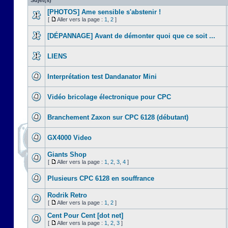
Sujet(s)
[PHOTOS] Ame sensible s'abstenir !
[
Aller vers la page :
1
,
2
]
[DÉPANNAGE] Avant de démonter quoi que ce soit ...
LIENS
Interprétation test Dandanator Mini
Vidéo bricolage électronique pour CPC
Branchement Zaxon sur CPC 6128 (débutant)
GX4000 Video
Giants Shop
[
Aller vers la page :
1
,
2
,
3
,
4
]
Plusieurs CPC 6128 en souffrance
Rodrik Retro
[
Aller vers la page :
1
,
2
]
Cent Pour Cent [dot net]
[
Aller vers la page :
1
,
2
,
3
]