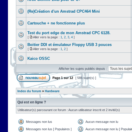
(Re)Création d'un Amstrad CPC464 Mini
Cartouche + ne fonctionne plus
Test du port edge de mon Amstrad CPC 6128.
[
Aller vers la page :
1
,
2
,
3
,
4
]
Boitier DDI et émulateur Floppy USB 3 pouces
[
Aller vers la page :
1
,
2
]
Kaico OSSC
Afficher les sujets publiés depuis :
Page
1
sur
12
[ 586 sujet(s) ]
Index du forum
»
Hardware
Qui est en ligne ?
Utilisateur(s) parcourant ce forum : Aucun utilisateur inscrit et 2 invité(s)
Messages non lus
Aucun message non lu
Messages non lus [ Populaires ]
Aucun message non lu [ Populair