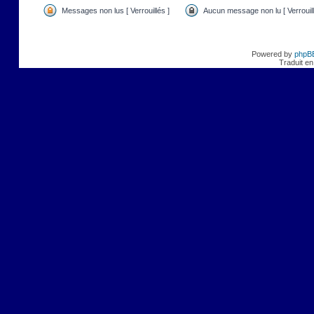
Messages non lus [ Verrouillés ]
Aucun message non lu [ Verrouill
Powered by
phpB
Traduit en