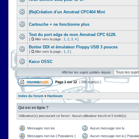
(Re)Création d'un Amstrad CPC464 Mini
Cartouche + ne fonctionne plus
Test du port edge de mon Amstrad CPC 6128.
[
Aller vers la page :
1
,
2
,
3
,
4
]
Boitier DDI et émulateur Floppy USB 3 pouces
[
Aller vers la page :
1
,
2
]
Kaico OSSC
Afficher les sujets publiés depuis :
Page
1
sur
12
[ 586 sujet(s) ]
Index du forum
»
Hardware
Qui est en ligne ?
Utilisateur(s) parcourant ce forum : Aucun utilisateur inscrit et 5 invité(s)
Messages non lus
Aucun message non lu
Messages non lus [ Populaires ]
Aucun message non lu [ Populair