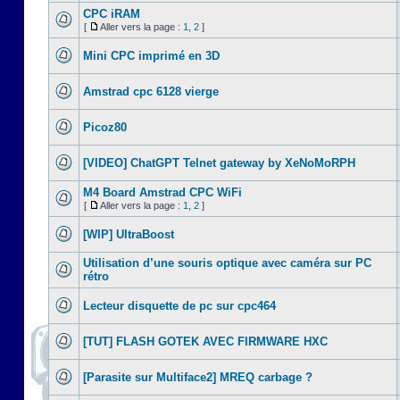
CPC iRAM
[
Aller vers la page :
1
,
2
]
Mini CPC imprimé en 3D
Amstrad cpc 6128 vierge
Picoz80
[VIDEO] ChatGPT Telnet gateway by XeNoMoRPH
M4 Board Amstrad CPC WiFi
[
Aller vers la page :
1
,
2
]
[WIP] UltraBoost
Utilisation d’une souris optique avec caméra sur PC
rétro
Lecteur disquette de pc sur cpc464
[TUT] FLASH GOTEK AVEC FIRMWARE HXC
[Parasite sur Multiface2] MREQ carbage ?