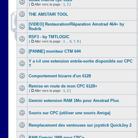
[
Aller vers la page :
1
,
2
]
THE AMSTAIR TOOL
[VIDEO] Restauration/Réparation Amstrad 464+ by
Rodrik
RSF3 - by TMTLOGIC
[
Aller vers la page :
1
...
6
,
7
,
8
]
[PANNE] moniteur CTM 644
Y a t-il une extension entrée-sortie disponible sur CPC
?
Comportement bizarre d'un 6128
Remise en route de mon CPC 6128+
[
Aller vers la page :
1
,
2
]
Gemini extension RAM 1Mo pour Amstrad Plus
Souris sur CPC (utiliser une souris Amiga)
Remplacement des ventouses sur joystick QuickJoy 2
RAM Gemini 1MB pour CPC+