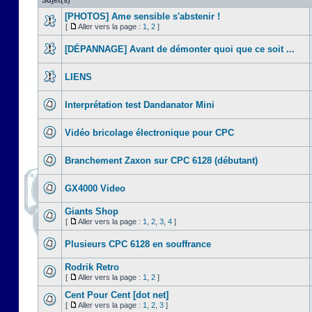
Sujet(s)
[PHOTOS] Ame sensible s'abstenir !
[
Aller vers la page :
1
,
2
]
[DÉPANNAGE] Avant de démonter quoi que ce soit ...
LIENS
Interprétation test Dandanator Mini
Vidéo bricolage électronique pour CPC
Branchement Zaxon sur CPC 6128 (débutant)
GX4000 Video
Giants Shop
[
Aller vers la page :
1
,
2
,
3
,
4
]
Plusieurs CPC 6128 en souffrance
Rodrik Retro
[
Aller vers la page :
1
,
2
]
Cent Pour Cent [dot net]
[
Aller vers la page :
1
,
2
,
3
]