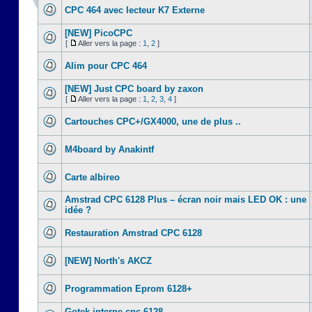
CPC 464 avec lecteur K7 Externe
[NEW] PicoCPC
[
Aller vers la page :
1
,
2
]
Alim pour CPC 464
[NEW] Just CPC board by zaxon
[
Aller vers la page :
1
,
2
,
3
,
4
]
Cartouches CPC+/GX4000, une de plus ..
M4board by Anakintf
Carte albireo
Amstrad CPC 6128 Plus – écran noir mais LED OK : une
idée ?
Restauration Amstrad CPC 6128
[NEW] North's AKCZ
Programmation Eprom 6128+
Gotek interne cpc 6128