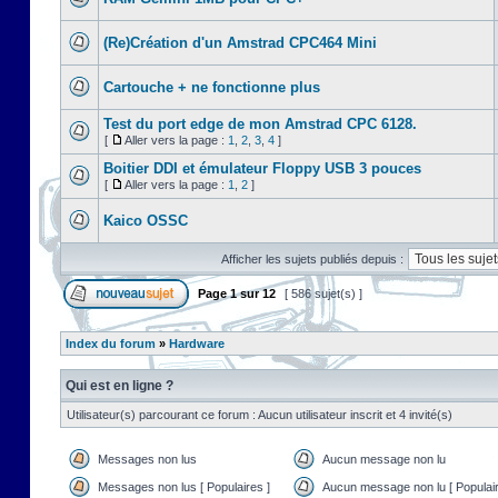
(Re)Création d'un Amstrad CPC464 Mini
Cartouche + ne fonctionne plus
Test du port edge de mon Amstrad CPC 6128.
[
Aller vers la page :
1
,
2
,
3
,
4
]
Boitier DDI et émulateur Floppy USB 3 pouces
[
Aller vers la page :
1
,
2
]
Kaico OSSC
Afficher les sujets publiés depuis :
Page
1
sur
12
[ 586 sujet(s) ]
Index du forum
»
Hardware
Qui est en ligne ?
Utilisateur(s) parcourant ce forum : Aucun utilisateur inscrit et 4 invité(s)
Messages non lus
Aucun message non lu
Messages non lus [ Populaires ]
Aucun message non lu [ Populair