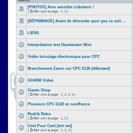
Sujet(s)
[PHOTOS] Ame sensible s'abstenir !
[
Aller vers la page :
1
,
2
]
[DÉPANNAGE] Avant de démonter quoi que ce soit ...
LIENS
Interprétation test Dandanator Mini
Vidéo bricolage électronique pour CPC
Branchement Zaxon sur CPC 6128 (débutant)
GX4000 Video
Giants Shop
[
Aller vers la page :
1
,
2
,
3
,
4
]
Plusieurs CPC 6128 en souffrance
Rodrik Retro
[
Aller vers la page :
1
,
2
]
Cent Pour Cent [dot net]
[
Aller vers la page :
1
,
2
,
3
]