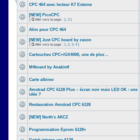
CPC 464 avec lecteur K7 Externe
[NEW] PicoCPC
[
Aller vers la page :
1
,
2
]
Alim pour CPC 464
[NEW] Just CPC board by zaxon
[
Aller vers la page :
1
,
2
,
3
,
4
]
Cartouches CPC+/GX4000, une de plus ..
M4board by Anakintf
Carte albireo
Amstrad CPC 6128 Plus – écran noir mais LED OK : une
idée ?
Restauration Amstrad CPC 6128
[NEW] North's AKCZ
Programmation Eprom 6128+
Gotek interne cpc 6128