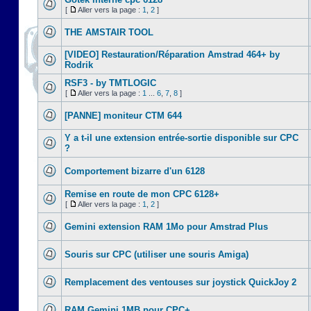
[
Aller vers la page :
1
,
2
]
THE AMSTAIR TOOL
[VIDEO] Restauration/Réparation Amstrad 464+ by
Rodrik
RSF3 - by TMTLOGIC
[
Aller vers la page :
1
...
6
,
7
,
8
]
[PANNE] moniteur CTM 644
Y a t-il une extension entrée-sortie disponible sur CPC
?
Comportement bizarre d'un 6128
Remise en route de mon CPC 6128+
[
Aller vers la page :
1
,
2
]
Gemini extension RAM 1Mo pour Amstrad Plus
Souris sur CPC (utiliser une souris Amiga)
Remplacement des ventouses sur joystick QuickJoy 2
RAM Gemini 1MB pour CPC+