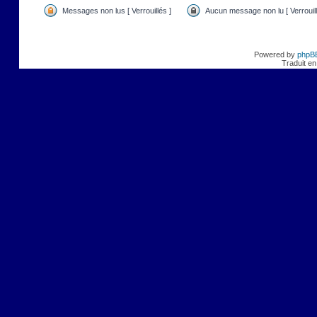
Messages non lus [ Verrouillés ]
Aucun message non lu [ Verrouill
Powered by
phpB
Traduit en