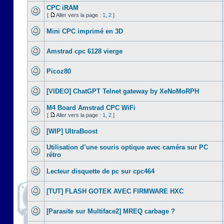
CPC iRAM
[
Aller vers la page :
1
,
2
]
Mini CPC imprimé en 3D
Amstrad cpc 6128 vierge
Picoz80
[VIDEO] ChatGPT Telnet gateway by XeNoMoRPH
M4 Board Amstrad CPC WiFi
[
Aller vers la page :
1
,
2
]
[WIP] UltraBoost
Utilisation d’une souris optique avec caméra sur PC
rétro
Lecteur disquette de pc sur cpc464
[TUT] FLASH GOTEK AVEC FIRMWARE HXC
[Parasite sur Multiface2] MREQ carbage ?