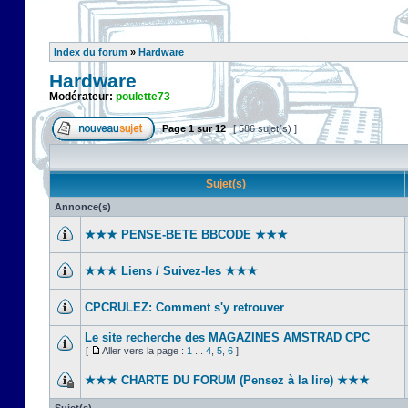
Index du forum
»
Hardware
Hardware
Modérateur:
poulette73
Page
1
sur
12
[ 586 sujet(s) ]
Sujet(s)
Annonce(s)
★★★ PENSE-BETE BBCODE ★★★
★★★ Liens / Suivez-les ★★★
CPCRULEZ: Comment s'y retrouver‎
Le site recherche des MAGAZINES AMSTRAD CPC
[
Aller vers la page :
1
...
4
,
5
,
6
]
★★★ CHARTE DU FORUM (Pensez à la lire) ★★★