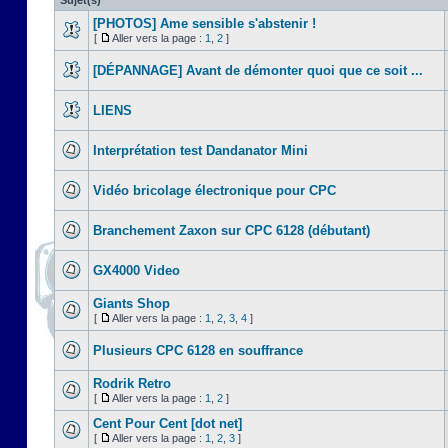
Sujet(s)
[PHOTOS] Ame sensible s'abstenir !
[
Aller vers la page :
1
,
2
]
[DÉPANNAGE] Avant de démonter quoi que ce soit ...
LIENS
Interprétation test Dandanator Mini
Vidéo bricolage électronique pour CPC
Branchement Zaxon sur CPC 6128 (débutant)
GX4000 Video
Giants Shop
[
Aller vers la page :
1
,
2
,
3
,
4
]
Plusieurs CPC 6128 en souffrance
Rodrik Retro
[
Aller vers la page :
1
,
2
]
Cent Pour Cent [dot net]
[
Aller vers la page :
1
,
2
,
3
]