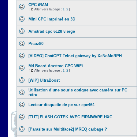
CPC iRAM
[
Aller vers la page :
1
,
2
]
Mini CPC imprimé en 3D
Amstrad cpc 6128 vierge
Picoz80
[VIDEO] ChatGPT Telnet gateway by XeNoMoRPH
M4 Board Amstrad CPC WiFi
[
Aller vers la page :
1
,
2
]
[WIP] UltraBoost
Utilisation d’une souris optique avec caméra sur PC
rétro
Lecteur disquette de pc sur cpc464
[TUT] FLASH GOTEK AVEC FIRMWARE HXC
[Parasite sur Multiface2] MREQ carbage ?