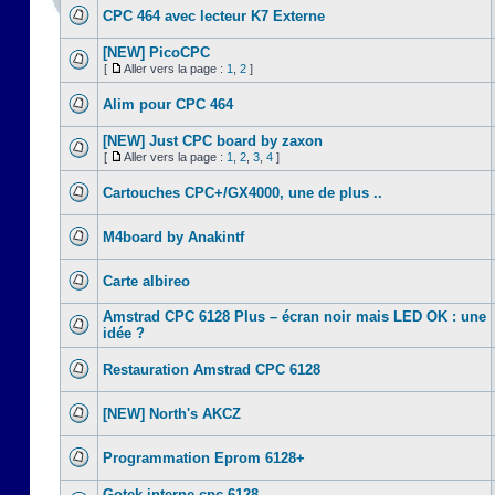
CPC 464 avec lecteur K7 Externe
[NEW] PicoCPC
[
Aller vers la page :
1
,
2
]
Alim pour CPC 464
[NEW] Just CPC board by zaxon
[
Aller vers la page :
1
,
2
,
3
,
4
]
Cartouches CPC+/GX4000, une de plus ..
M4board by Anakintf
Carte albireo
Amstrad CPC 6128 Plus – écran noir mais LED OK : une
idée ?
Restauration Amstrad CPC 6128
[NEW] North's AKCZ
Programmation Eprom 6128+
Gotek interne cpc 6128