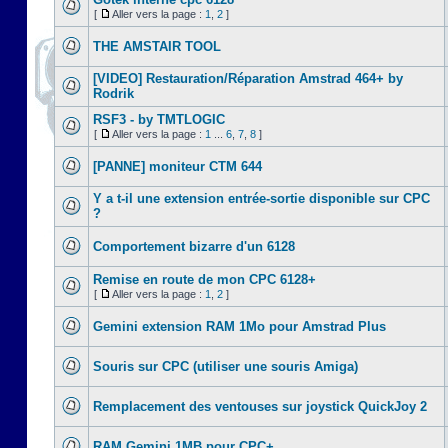
[
Aller vers la page :
1
,
2
]
THE AMSTAIR TOOL
[VIDEO] Restauration/Réparation Amstrad 464+ by
Rodrik
RSF3 - by TMTLOGIC
[
Aller vers la page :
1
...
6
,
7
,
8
]
[PANNE] moniteur CTM 644
Y a t-il une extension entrée-sortie disponible sur CPC
?
Comportement bizarre d'un 6128
Remise en route de mon CPC 6128+
[
Aller vers la page :
1
,
2
]
Gemini extension RAM 1Mo pour Amstrad Plus
Souris sur CPC (utiliser une souris Amiga)
Remplacement des ventouses sur joystick QuickJoy 2
RAM Gemini 1MB pour CPC+