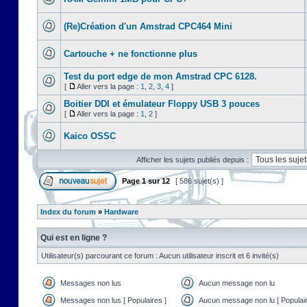
(Re)Création d'un Amstrad CPC464 Mini
Cartouche + ne fonctionne plus
Test du port edge de mon Amstrad CPC 6128.
[
Aller vers la page :
1
,
2
,
3
,
4
]
Boitier DDI et émulateur Floppy USB 3 pouces
[
Aller vers la page :
1
,
2
]
Kaico OSSC
Afficher les sujets publiés depuis :
Page
1
sur
12
[ 586 sujet(s) ]
Index du forum
»
Hardware
Qui est en ligne ?
Utilisateur(s) parcourant ce forum : Aucun utilisateur inscrit et 6 invité(s)
Messages non lus
Aucun message non lu
Messages non lus [ Populaires ]
Aucun message non lu [ Populair