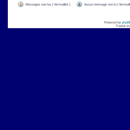
Messages non lus [ Verrouillés ]
Aucun message non lu [ Verrouill
Powered by
phpB
Traduit en