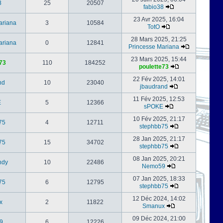
8
25
20507
fabio38
23 Avr 2025, 16:04
ariana
3
10584
TotO
28 Mars 2025, 21:25
ariana
0
12841
Princesse Mariana
23 Mars 2025, 15:44
73
110
184252
poulette73
22 Fév 2025, 14:01
nd
10
23040
jbaudrand
11 Fév 2025, 12:53
E
5
12366
sPOKE
10 Fév 2025, 21:17
75
4
12711
stephbb75
28 Jan 2025, 21:17
75
15
34702
stephbb75
08 Jan 2025, 20:21
ndy
10
22486
Nemo59
07 Jan 2025, 18:33
75
6
12795
stephbb75
12 Déc 2024, 14:02
x
2
11822
Smanux
09 Déc 2024, 21:00
9
6
12226