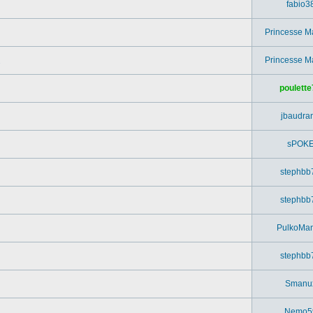
fabio3
Princesse M
Princesse M
poulette
jbaudra
sPOK
stephbb
stephbb
PulkoMa
stephbb
Smanu
Nemo5