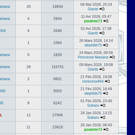
06 Mai 2026, 20:24
ariana
20
19934
Giants
11 Avr 2026, 05:47
ariana
4
2944
poulette73
01 Avr 2026, 17:38
004
4
2646
Giants
26 Mars 2026, 14:14
1
1564
stephbb75
24 Mars 2026, 09:56
ariana
0
1829
Princesse Mariana
09 Mars 2026, 19:08
ariana
28
116751
Giants
21 Fév 2026, 19:08
ariana
2
6601
norecess464
21 Fév 2026, 18:49
000
1
5003
stephbb75
01 Fév 2026, 23:40
00
9
6242
Subaru
29 Jan 2026, 13:15
L
12
27946
Subaru
29 Jan 2026, 06:43
11
23616
poulette73