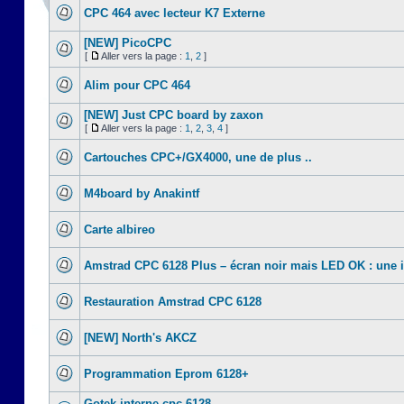
CPC 464 avec lecteur K7 Externe
[NEW] PicoCPC
[
Aller vers la page :
1
,
2
]
Alim pour CPC 464
[NEW] Just CPC board by zaxon
[
Aller vers la page :
1
,
2
,
3
,
4
]
Cartouches CPC+/GX4000, une de plus ..
M4board by Anakintf
Carte albireo
Amstrad CPC 6128 Plus – écran noir mais LED OK : une 
Restauration Amstrad CPC 6128
[NEW] North's AKCZ
Programmation Eprom 6128+
Gotek interne cpc 6128