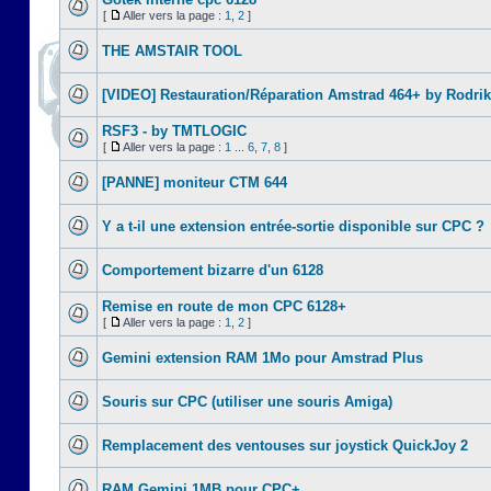
[
Aller vers la page :
1
,
2
]
THE AMSTAIR TOOL
[VIDEO] Restauration/Réparation Amstrad 464+ by Rodrik
RSF3 - by TMTLOGIC
[
Aller vers la page :
1
...
6
,
7
,
8
]
[PANNE] moniteur CTM 644
Y a t-il une extension entrée-sortie disponible sur CPC ?
Comportement bizarre d'un 6128
Remise en route de mon CPC 6128+
[
Aller vers la page :
1
,
2
]
Gemini extension RAM 1Mo pour Amstrad Plus
Souris sur CPC (utiliser une souris Amiga)
Remplacement des ventouses sur joystick QuickJoy 2
RAM Gemini 1MB pour CPC+