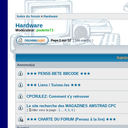
Index du forum
»
Hardware
Hardware
Modérateur:
poulette73
Page
1
sur
12
[ 586 sujet(s) ]
Sujet(
Annonce(s)
★★★ PENSE-BETE BBCODE ★★★
★★★ Liens / Suivez-les ★★★
CPCRULEZ: Comment s'y retrouver‎
Le site recherche des MAGAZINES AMSTRAD CPC
[
Aller vers la page :
1
...
4
,
5
,
6
]
★★★ CHARTE DU FORUM (Pensez à la lire) ★★★