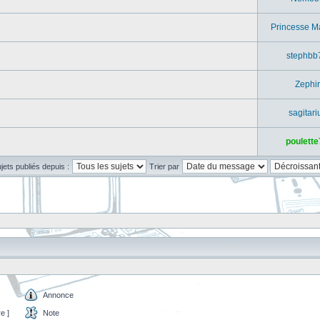
Princesse M
stephbb
Zephir
sagitari
poulette
ujets publiés depuis :
Trier par
Annonce
e ]
Note