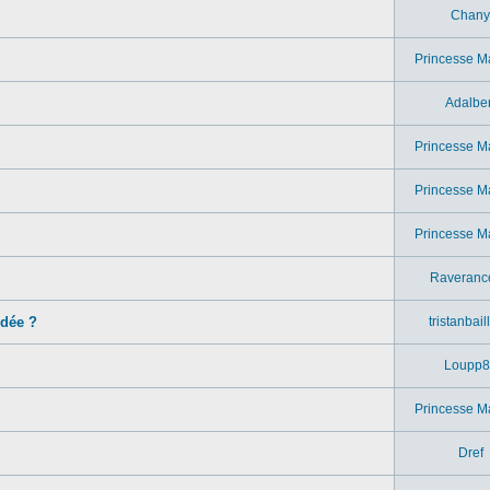
Chany
Princesse M
Adalber
Princesse M
Princesse M
Princesse M
Raveranc
idée ?
tristanbail
Loupp8
Princesse M
Dref