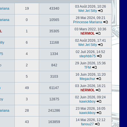
03 Août 2026, 10:26
ariana
19
43340
Wet Jet Silly
28 Mai 2024, 09:21
ariana
0
10565
Princesse Mariana
03 Mars 2022, 10:36
L
1
35305
hERMOL
02 Août 2026, 17:41
lly
6
11168
Wet Jet Silly
02 Juil 2026, 14:52
75
4
1334
stephbb75
29 Juin 2026, 15:36
o
2
842
TFM
16 Juin 2026, 11:20
5
3103
Megachur
03 Juin 2026, 16:21
u
49
61147
hERMOL
02 Juin 2026, 09:24
oy
3
12875
kawickboy
23 Mai 2026, 16:05
ariana
28
241286
kawickboy
14 Mai 2026, 12:12
43
163859
fanou27