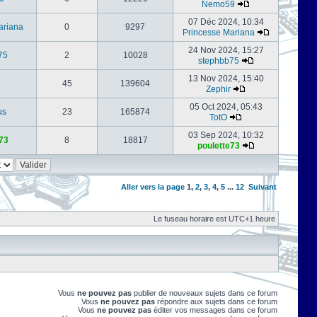
Nemo59
07 Déc 2024, 10:34
ariana
0
9297
Princesse Mariana
24 Nov 2024, 15:27
75
2
10028
stephbb75
13 Nov 2024, 15:40
45
139604
Zephir
05 Oct 2024, 05:43
us
23
165874
TotO
03 Sep 2024, 10:32
73
8
18817
poulette73
Aller vers la page
1
,
2
,
3
,
4
,
5
...
12
Suivant
Le fuseau horaire est UTC+1 heure
Vous
ne pouvez pas
publier de nouveaux sujets dans ce forum
Vous
ne pouvez pas
répondre aux sujets dans ce forum
Vous
ne pouvez pas
éditer vos messages dans ce forum