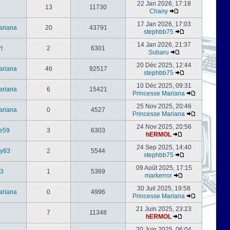
22 Jan 2026, 17:18
13
11730
Chany
17 Jan 2026, 17:03
ariana
20
43791
stephbb75
14 Jan 2026, 21:37
t
2
6301
Subaru
20 Déc 2025, 12:44
ariana
46
92517
stephbb75
10 Déc 2025, 09:31
ariana
6
15421
Princesse Mariana
25 Nov 2025, 20:46
ariana
0
4527
Princesse Mariana
24 Nov 2025, 20:56
e59
3
6303
hERMOL
24 Sep 2025, 14:40
ly83
2
5544
stephbb75
09 Août 2025, 17:15
3
1
5369
markerror
30 Juil 2025, 19:58
ariana
0
4996
Princesse Mariana
21 Juin 2025, 23:23
7
11348
hERMOL
20 Juin 2025, 06:04