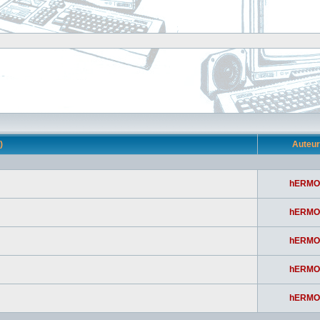
s)
Auteu
hERMO
hERMO
hERMO
hERMO
hERMO