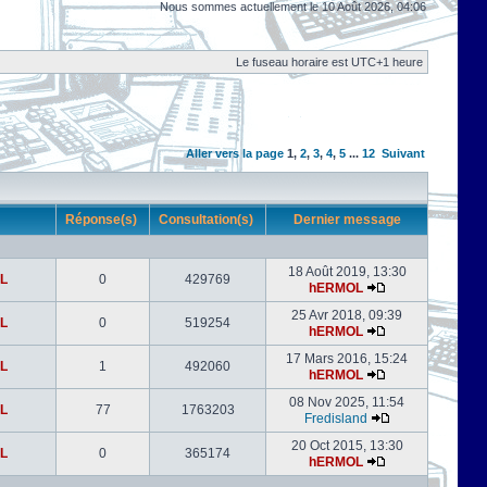
Nous sommes actuellement le 10 Août 2026, 04:06
Le fuseau horaire est UTC+1 heure
Aller vers la page
1
,
2
,
3
,
4
,
5
...
12
Suivant
r
Réponse(s)
Consultation(s)
Dernier message
18 Août 2019, 13:30
L
0
429769
hERMOL
25 Avr 2018, 09:39
L
0
519254
hERMOL
17 Mars 2016, 15:24
L
1
492060
hERMOL
08 Nov 2025, 11:54
L
77
1763203
Fredisland
20 Oct 2015, 13:30
L
0
365174
hERMOL