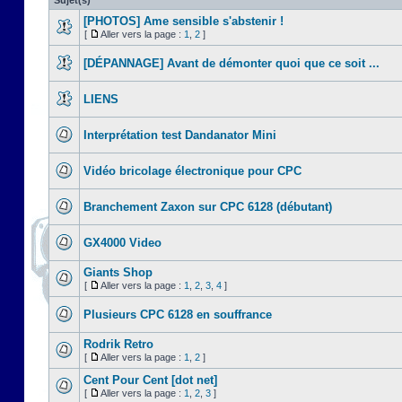
Sujet(s)
[PHOTOS] Ame sensible s'abstenir !
[
Aller vers la page :
1
,
2
]
[DÉPANNAGE] Avant de démonter quoi que ce soit ...
LIENS
Interprétation test Dandanator Mini
Vidéo bricolage électronique pour CPC
Branchement Zaxon sur CPC 6128 (débutant)
GX4000 Video
Giants Shop
[
Aller vers la page :
1
,
2
,
3
,
4
]
Plusieurs CPC 6128 en souffrance
Rodrik Retro
[
Aller vers la page :
1
,
2
]
Cent Pour Cent [dot net]
[
Aller vers la page :
1
,
2
,
3
]