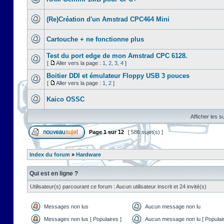
(Re)Création d'un Amstrad CPC464 Mini
Cartouche + ne fonctionne plus
Test du port edge de mon Amstrad CPC 6128.
[
Aller vers la page :
1
,
2
,
3
,
4
]
Boitier DDI et émulateur Floppy USB 3 pouces
[
Aller vers la page :
1
,
2
]
Kaico OSSC
Afficher les s
Page
1
sur
12
[ 586 sujet(s) ]
Index du forum
»
Hardware
Qui est en ligne ?
Utilisateur(s) parcourant ce forum : Aucun utilisateur inscrit et 24 invité(s)
Messages non lus
Aucun message non lu
Messages non lus [ Populaires ]
Aucun message non lu [ Populair