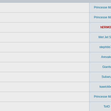
Princesse M
Princesse M
hERMO
Wet Jet Si
stephbb
Arevak
Giants
Subar
kawickb
Princesse M
TotO