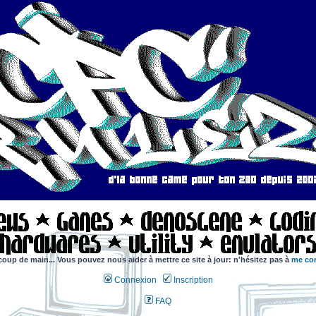
coup de main... Vous pouvez nous aider à mettre ce site à jour: n'hésitez pas à
me con
Connexion
Inscription
FAQ