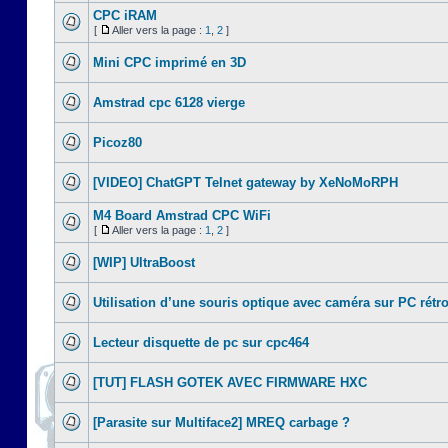
CPC iRAM
[
Aller vers la page :
1
,
2
]
Mini CPC imprimé en 3D
Amstrad cpc 6128 vierge
Picoz80
[VIDEO] ChatGPT Telnet gateway by XeNoMoRPH
M4 Board Amstrad CPC WiFi
[
Aller vers la page :
1
,
2
]
[WIP] UltraBoost
Utilisation d’une souris optique avec caméra sur PC rétr
Lecteur disquette de pc sur cpc464
[TUT] FLASH GOTEK AVEC FIRMWARE HXC
[Parasite sur Multiface2] MREQ carbage ?