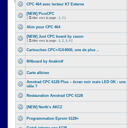
CPC 464 avec lecteur K7 Externe
[NEW] PicoCPC
[
Aller vers la page :
1
,
2
]
Alim pour CPC 464
[NEW] Just CPC board by zaxon
[
Aller vers la page :
1
,
2
,
3
,
4
]
Cartouches CPC+/GX4000, une de plus ..
M4board by Anakintf
Carte albireo
Amstrad CPC 6128 Plus – écran noir mais LED OK : une
idée ?
Restauration Amstrad CPC 6128
[NEW] North's AKCZ
Programmation Eprom 6128+
Gotek interne cpc 6128