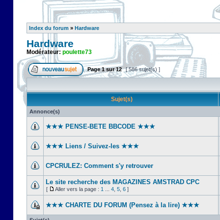
Index du forum
»
Hardware
Hardware
Modérateur:
poulette73
Page
1
sur
12
[ 586 sujet(s) ]
Sujet(s)
Annonce(s)
★★★ PENSE-BETE BBCODE ★★★
★★★ Liens / Suivez-les ★★★
CPCRULEZ: Comment s'y retrouver‎
Le site recherche des MAGAZINES AMSTRAD CPC
[
Aller vers la page :
1
...
4
,
5
,
6
]
★★★ CHARTE DU FORUM (Pensez à la lire) ★★★