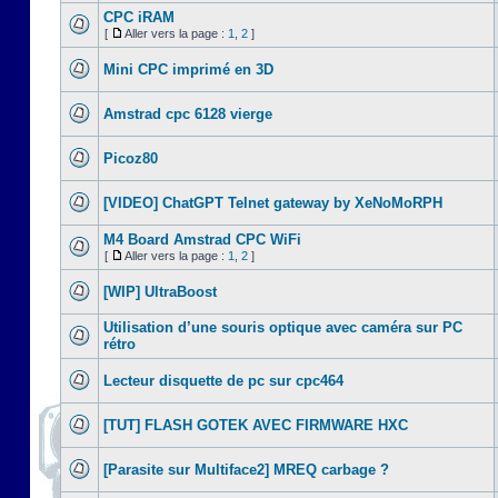
CPC iRAM
[
Aller vers la page :
1
,
2
]
Mini CPC imprimé en 3D
Amstrad cpc 6128 vierge
Picoz80
[VIDEO] ChatGPT Telnet gateway by XeNoMoRPH
M4 Board Amstrad CPC WiFi
[
Aller vers la page :
1
,
2
]
[WIP] UltraBoost
Utilisation d’une souris optique avec caméra sur PC
rétro
Lecteur disquette de pc sur cpc464
[TUT] FLASH GOTEK AVEC FIRMWARE HXC
[Parasite sur Multiface2] MREQ carbage ?