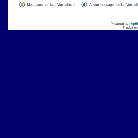
Messages non lus [ Verrouillés ]
Aucun message non lu [ Verrouill
Powered by
phpB
Traduit en