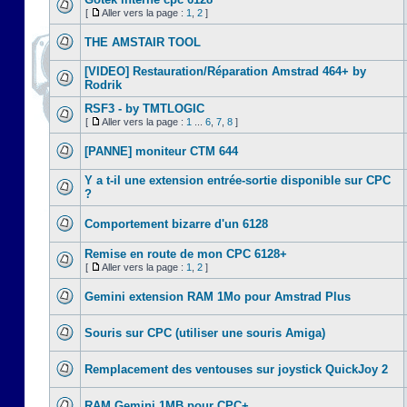
[
Aller vers la page :
1
,
2
]
THE AMSTAIR TOOL
[VIDEO] Restauration/Réparation Amstrad 464+ by
Rodrik
RSF3 - by TMTLOGIC
[
Aller vers la page :
1
...
6
,
7
,
8
]
[PANNE] moniteur CTM 644
Y a t-il une extension entrée-sortie disponible sur CPC
?
Comportement bizarre d'un 6128
Remise en route de mon CPC 6128+
[
Aller vers la page :
1
,
2
]
Gemini extension RAM 1Mo pour Amstrad Plus
Souris sur CPC (utiliser une souris Amiga)
Remplacement des ventouses sur joystick QuickJoy 2
RAM Gemini 1MB pour CPC+