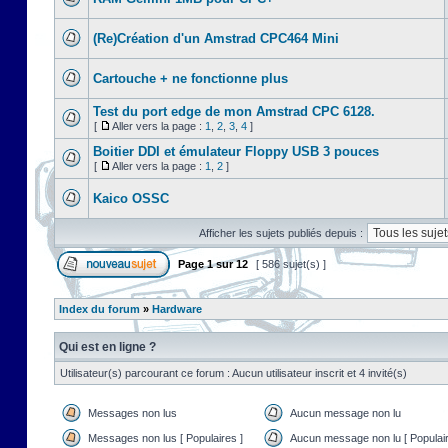
(Re)Création d'un Amstrad CPC464 Mini
Cartouche + ne fonctionne plus
Test du port edge de mon Amstrad CPC 6128.
[
Aller vers la page :
1
,
2
,
3
,
4
]
Boitier DDI et émulateur Floppy USB 3 pouces
[
Aller vers la page :
1
,
2
]
Kaico OSSC
Afficher les sujets publiés depuis :
Page
1
sur
12
[ 586 sujet(s) ]
Index du forum
»
Hardware
Qui est en ligne ?
Utilisateur(s) parcourant ce forum : Aucun utilisateur inscrit et 4 invité(s)
Messages non lus
Aucun message non lu
Messages non lus [ Populaires ]
Aucun message non lu [ Populair