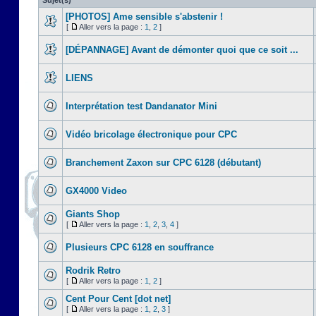
Sujet(s)
[PHOTOS] Ame sensible s'abstenir !
[
Aller vers la page :
1
,
2
]
[DÉPANNAGE] Avant de démonter quoi que ce soit ...
LIENS
Interprétation test Dandanator Mini
Vidéo bricolage électronique pour CPC
Branchement Zaxon sur CPC 6128 (débutant)
GX4000 Video
Giants Shop
[
Aller vers la page :
1
,
2
,
3
,
4
]
Plusieurs CPC 6128 en souffrance
Rodrik Retro
[
Aller vers la page :
1
,
2
]
Cent Pour Cent [dot net]
[
Aller vers la page :
1
,
2
,
3
]