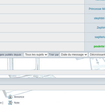
Princesse M
stephbb
Zephir
sagitari
poulette
ujets publiés depuis :
Trier par
Annonce
e ]
Note