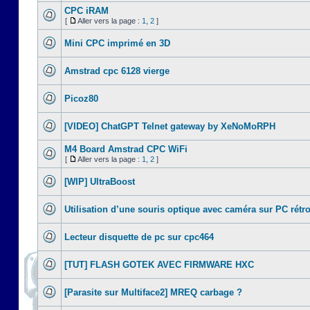
CPC iRAM
[
Aller vers la page :
1
,
2
]
Mini CPC imprimé en 3D
Amstrad cpc 6128 vierge
Picoz80
[VIDEO] ChatGPT Telnet gateway by XeNoMoRPH
M4 Board Amstrad CPC WiFi
[
Aller vers la page :
1
,
2
]
[WIP] UltraBoost
Utilisation d’une souris optique avec caméra sur PC rétr
Lecteur disquette de pc sur cpc464
[TUT] FLASH GOTEK AVEC FIRMWARE HXC
[Parasite sur Multiface2] MREQ carbage ?