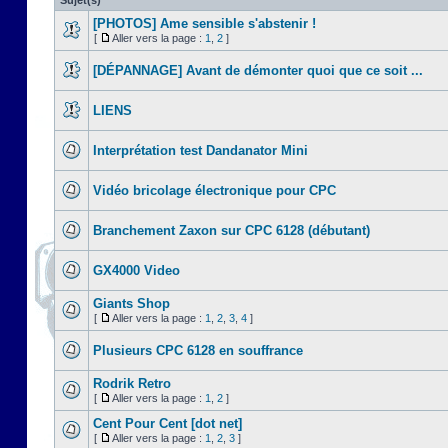
Sujet(s)
[PHOTOS] Ame sensible s'abstenir !
[
Aller vers la page :
1
,
2
]
[DÉPANNAGE] Avant de démonter quoi que ce soit ...
LIENS
Interprétation test Dandanator Mini
Vidéo bricolage électronique pour CPC
Branchement Zaxon sur CPC 6128 (débutant)
GX4000 Video
Giants Shop
[
Aller vers la page :
1
,
2
,
3
,
4
]
Plusieurs CPC 6128 en souffrance
Rodrik Retro
[
Aller vers la page :
1
,
2
]
Cent Pour Cent [dot net]
[
Aller vers la page :
1
,
2
,
3
]