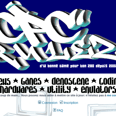
coup de main... Vous pouvez nous aider à mettre ce site à jour: n'hésitez pas à
me con
Connexion
Inscription
FAQ