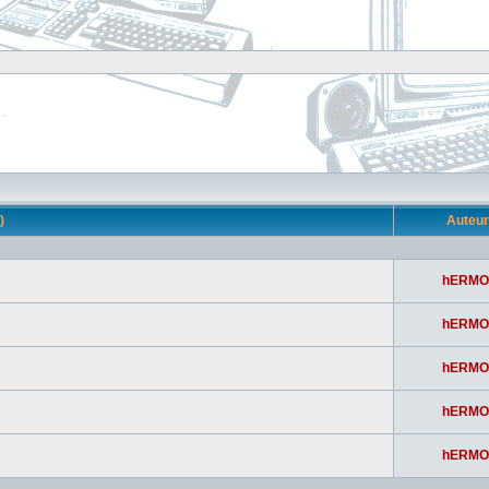
s)
Auteu
hERMO
hERMO
hERMO
hERMO
hERMO