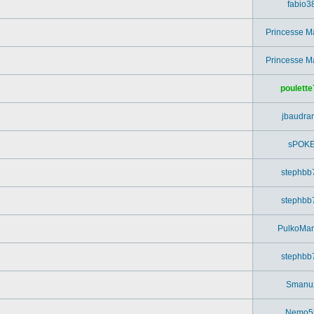
fabio3
Princesse M
Princesse M
poulette
jbaudra
sPOK
stephbb
stephbb
PulkoMa
stephbb
Smanu
Nemo5