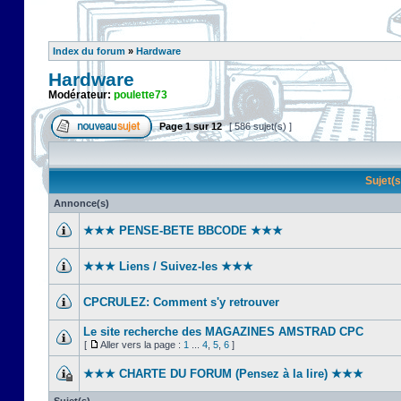
Index du forum
»
Hardware
Hardware
Modérateur:
poulette73
Page
1
sur
12
[ 586 sujet(s) ]
Sujet(
Annonce(s)
★★★ PENSE-BETE BBCODE ★★★
★★★ Liens / Suivez-les ★★★
CPCRULEZ: Comment s'y retrouver‎
Le site recherche des MAGAZINES AMSTRAD CPC
[
Aller vers la page :
1
...
4
,
5
,
6
]
★★★ CHARTE DU FORUM (Pensez à la lire) ★★★