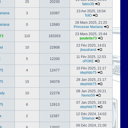
8
25
20230
fabio38
23 Avr 2025, 16:04
ariana
3
10397
TotO
28 Mars 2025, 21:25
ariana
0
12680
Princesse Mariana
23 Mars 2025, 15:44
73
110
183353
poulette73
22 Fév 2025, 14:01
nd
10
22808
jbaudrand
11 Fév 2025, 12:53
E
5
12200
sPOKE
10 Fév 2025, 21:17
75
4
12477
stephbb75
28 Jan 2025, 21:17
75
15
34079
stephbb75
08 Jan 2025, 20:21
ndy
10
22278
Nemo59
07 Jan 2025, 18:33
75
6
12613
stephbb75
12 Déc 2024, 14:02
x
2
11587
Smanux
09 Déc 2024, 21:00
9
6
12037