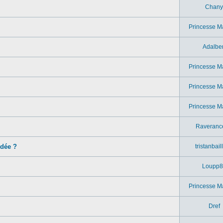
Chany
Princesse M
Adalber
Princesse M
Princesse M
Princesse M
Raveranc
idée ?
tristanbail
Loupp8
Princesse M
Dref