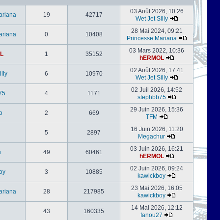
03 Août 2026, 10:26
ariana
19
42717
Wet Jet Silly
28 Mai 2024, 09:21
ariana
0
10408
Princesse Mariana
03 Mars 2022, 10:36
L
1
35152
hERMOL
02 Août 2026, 17:41
lly
6
10970
Wet Jet Silly
02 Juil 2026, 14:52
75
4
1171
stephbb75
29 Juin 2026, 15:36
o
2
669
TFM
16 Juin 2026, 11:20
5
2897
Megachur
03 Juin 2026, 16:21
u
49
60461
hERMOL
02 Juin 2026, 09:24
oy
3
10885
kawickboy
23 Mai 2026, 16:05
ariana
28
217985
kawickboy
14 Mai 2026, 12:12
43
160335
fanou27