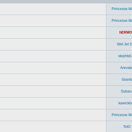
Princesse M
Princesse M
hERMO
Wet Jet Si
stephbb
Arevak
Giants
Subar
kawickb
Princesse M
TotO