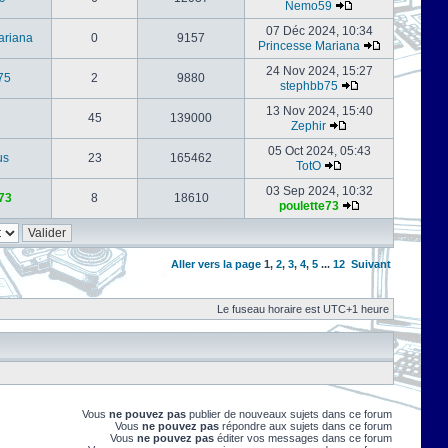
Nemo59
07 Déc 2024, 10:34
ariana
0
9157
Princesse Mariana
24 Nov 2024, 15:27
75
2
9880
stephbb75
13 Nov 2024, 15:40
45
139000
Zephir
05 Oct 2024, 05:43
us
23
165462
TotO
03 Sep 2024, 10:32
73
8
18610
poulette73
Aller vers la page
1
,
2
,
3
,
4
,
5
...
12
Suivant
Le fuseau horaire est UTC+1 heure
Vous
ne pouvez pas
publier de nouveaux sujets dans ce forum
Vous
ne pouvez pas
répondre aux sujets dans ce forum
Vous
ne pouvez pas
éditer vos messages dans ce forum