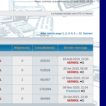
Nous sommes actuellement le 07 Août 2026, 18:20
Le fuseau horaire est UTC+1 heure
Aller vers la page
1
,
2
,
3
,
4
,
5
...
12
Suivant
r
Réponse(s)
Consultation(s)
Dernier message
18 Août 2019, 13:30
L
0
429101
hERMOL
25 Avr 2018, 09:39
L
0
518528
hERMOL
17 Mars 2016, 15:24
L
1
491457
hERMOL
08 Nov 2025, 11:54
L
77
1761094
Fredisland
20 Oct 2015, 13:30
L
0
364494
hERMOL