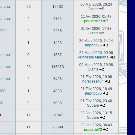
06 Mai 2026, 20:24
ariana
20
19462
Giants
11 Avr 2026, 05:47
ariana
4
2762
poulette73
01 Avr 2026, 17:38
004
4
2458
Giants
26 Mars 2026, 14:14
1
1423
stephbb75
24 Mars 2026, 09:56
ariana
0
1687
Princesse Mariana
09 Mars 2026, 19:08
ariana
28
116373
Giants
21 Fév 2026, 19:08
ariana
2
6436
norecess464
21 Fév 2026, 18:49
000
1
4833
stephbb75
01 Fév 2026, 23:40
00
9
6038
Subaru
29 Jan 2026, 13:15
L
12
27647
Subaru
29 Jan 2026, 06:43
11
23399
poulette73