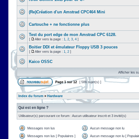
(Re)Création d'un Amstrad CPC464 Mini
Cartouche + ne fonctionne plus
Test du port edge de mon Amstrad CPC 6128.
[
Aller vers la page :
1
,
2
,
3
,
4
]
Boitier DDI et émulateur Floppy USB 3 pouces
[
Aller vers la page :
1
,
2
]
Kaico OSSC
Afficher les s
Page
1
sur
12
[ 586 sujet(s) ]
Index du forum
»
Hardware
Qui est en ligne ?
Utilisateur(s) parcourant ce forum : Aucun utilisateur inscrit et 3 invité(s)
Messages non lus
Aucun message non lu
Messages non lus [ Populaires ]
Aucun message non lu [ Populair