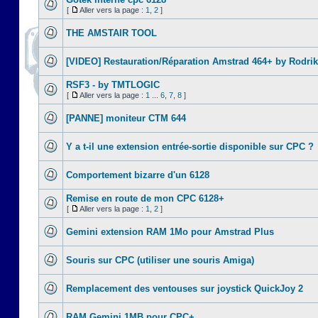
[
Aller vers la page :
1
,
2
]
THE AMSTAIR TOOL
[VIDEO] Restauration/Réparation Amstrad 464+ by Rodrik
RSF3 - by TMTLOGIC
[
Aller vers la page :
1
...
6
,
7
,
8
]
[PANNE] moniteur CTM 644
Y a t-il une extension entrée-sortie disponible sur CPC ?
Comportement bizarre d'un 6128
Remise en route de mon CPC 6128+
[
Aller vers la page :
1
,
2
]
Gemini extension RAM 1Mo pour Amstrad Plus
Souris sur CPC (utiliser une souris Amiga)
Remplacement des ventouses sur joystick QuickJoy 2
RAM Gemini 1MB pour CPC+