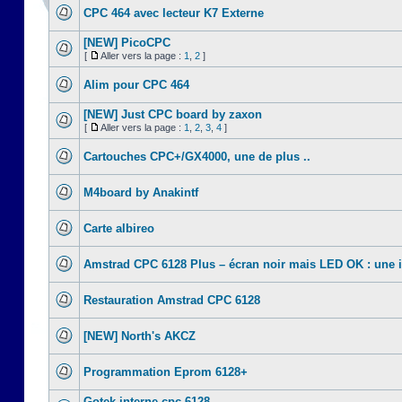
CPC 464 avec lecteur K7 Externe
[NEW] PicoCPC
[
Aller vers la page :
1
,
2
]
Alim pour CPC 464
[NEW] Just CPC board by zaxon
[
Aller vers la page :
1
,
2
,
3
,
4
]
Cartouches CPC+/GX4000, une de plus ..
M4board by Anakintf
Carte albireo
Amstrad CPC 6128 Plus – écran noir mais LED OK : une 
Restauration Amstrad CPC 6128
[NEW] North's AKCZ
Programmation Eprom 6128+
Gotek interne cpc 6128