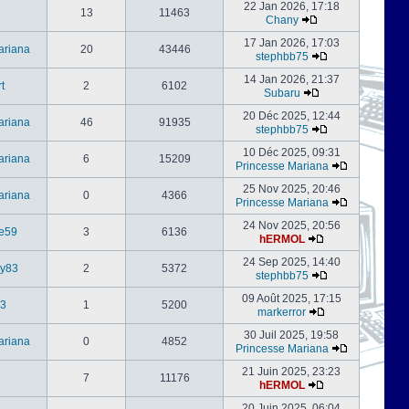
22 Jan 2026, 17:18
13
11463
Chany
17 Jan 2026, 17:03
ariana
20
43446
stephbb75
14 Jan 2026, 21:37
t
2
6102
Subaru
20 Déc 2025, 12:44
ariana
46
91935
stephbb75
10 Déc 2025, 09:31
ariana
6
15209
Princesse Mariana
25 Nov 2025, 20:46
ariana
0
4366
Princesse Mariana
24 Nov 2025, 20:56
e59
3
6136
hERMOL
24 Sep 2025, 14:40
ly83
2
5372
stephbb75
09 Août 2025, 17:15
3
1
5200
markerror
30 Juil 2025, 19:58
ariana
0
4852
Princesse Mariana
21 Juin 2025, 23:23
7
11176
hERMOL
20 Juin 2025, 06:04