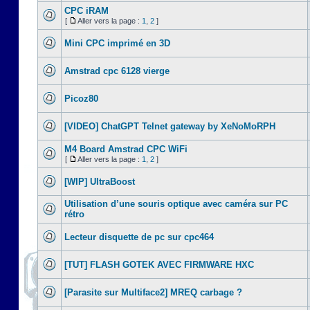
CPC iRAM
[
Aller vers la page :
1
,
2
]
Mini CPC imprimé en 3D
Amstrad cpc 6128 vierge
Picoz80
[VIDEO] ChatGPT Telnet gateway by XeNoMoRPH
M4 Board Amstrad CPC WiFi
[
Aller vers la page :
1
,
2
]
[WIP] UltraBoost
Utilisation d’une souris optique avec caméra sur PC
rétro
Lecteur disquette de pc sur cpc464
[TUT] FLASH GOTEK AVEC FIRMWARE HXC
[Parasite sur Multiface2] MREQ carbage ?