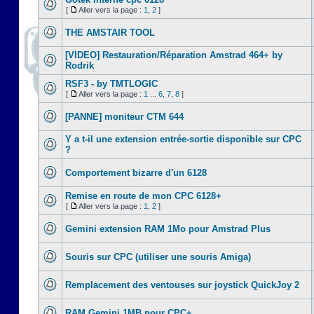
[
Aller vers la page :
1
,
2
]
THE AMSTAIR TOOL
[VIDEO] Restauration/Réparation Amstrad 464+ by
Rodrik
RSF3 - by TMTLOGIC
[
Aller vers la page :
1
...
6
,
7
,
8
]
[PANNE] moniteur CTM 644
Y a t-il une extension entrée-sortie disponible sur CPC
?
Comportement bizarre d'un 6128
Remise en route de mon CPC 6128+
[
Aller vers la page :
1
,
2
]
Gemini extension RAM 1Mo pour Amstrad Plus
Souris sur CPC (utiliser une souris Amiga)
Remplacement des ventouses sur joystick QuickJoy 2
RAM Gemini 1MB pour CPC+