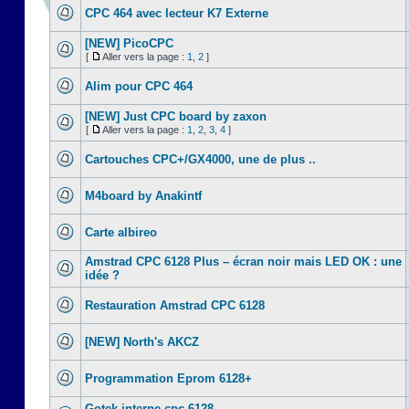
CPC 464 avec lecteur K7 Externe
[NEW] PicoCPC
[
Aller vers la page :
1
,
2
]
Alim pour CPC 464
[NEW] Just CPC board by zaxon
[
Aller vers la page :
1
,
2
,
3
,
4
]
Cartouches CPC+/GX4000, une de plus ..
M4board by Anakintf
Carte albireo
Amstrad CPC 6128 Plus – écran noir mais LED OK : une
idée ?
Restauration Amstrad CPC 6128
[NEW] North's AKCZ
Programmation Eprom 6128+
Gotek interne cpc 6128