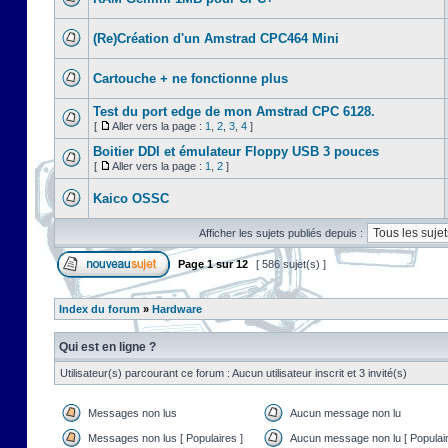
(Re)Création d'un Amstrad CPC464 Mini
Cartouche + ne fonctionne plus
Test du port edge de mon Amstrad CPC 6128.
[
Aller vers la page :
1
,
2
,
3
,
4
]
Boitier DDI et émulateur Floppy USB 3 pouces
[
Aller vers la page :
1
,
2
]
Kaico OSSC
Afficher les sujets publiés depuis :
Page
1
sur
12
[ 586 sujet(s) ]
Index du forum
»
Hardware
Qui est en ligne ?
Utilisateur(s) parcourant ce forum : Aucun utilisateur inscrit et 3 invité(s)
Messages non lus
Aucun message non lu
Messages non lus [ Populaires ]
Aucun message non lu [ Populair