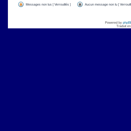
Messages non lus [ Verrouillés ]
Aucun message non lu [ Verrouill
Powered by
phpB
Traduit en