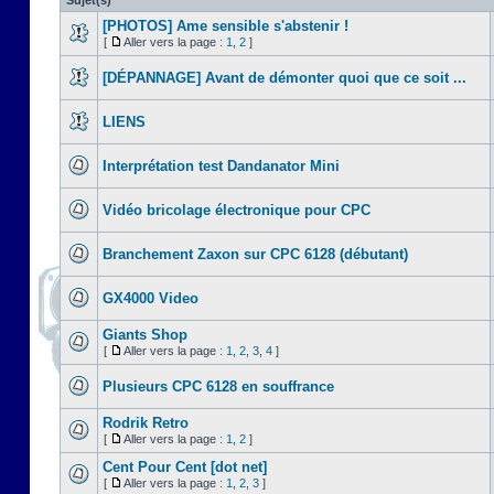
Sujet(s)
[PHOTOS] Ame sensible s'abstenir !
[
Aller vers la page :
1
,
2
]
[DÉPANNAGE] Avant de démonter quoi que ce soit ...
LIENS
Interprétation test Dandanator Mini
Vidéo bricolage électronique pour CPC
Branchement Zaxon sur CPC 6128 (débutant)
GX4000 Video
Giants Shop
[
Aller vers la page :
1
,
2
,
3
,
4
]
Plusieurs CPC 6128 en souffrance
Rodrik Retro
[
Aller vers la page :
1
,
2
]
Cent Pour Cent [dot net]
[
Aller vers la page :
1
,
2
,
3
]