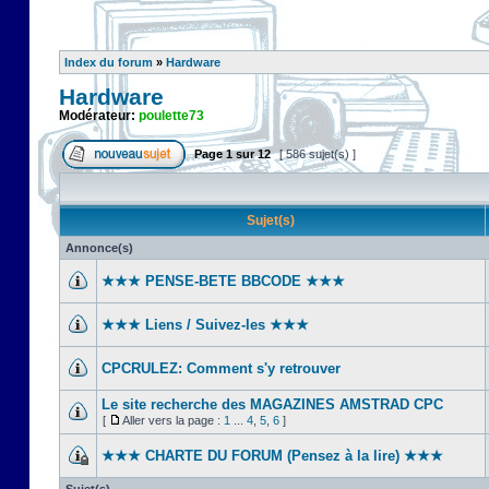
Index du forum
»
Hardware
Hardware
Modérateur:
poulette73
Page
1
sur
12
[ 586 sujet(s) ]
Sujet(s)
Annonce(s)
★★★ PENSE-BETE BBCODE ★★★
★★★ Liens / Suivez-les ★★★
CPCRULEZ: Comment s'y retrouver‎
Le site recherche des MAGAZINES AMSTRAD CPC
[
Aller vers la page :
1
...
4
,
5
,
6
]
★★★ CHARTE DU FORUM (Pensez à la lire) ★★★