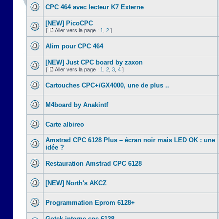
CPC 464 avec lecteur K7 Externe
[NEW] PicoCPC
[
Aller vers la page :
1
,
2
]
Alim pour CPC 464
[NEW] Just CPC board by zaxon
[
Aller vers la page :
1
,
2
,
3
,
4
]
Cartouches CPC+/GX4000, une de plus ..
M4board by Anakintf
Carte albireo
Amstrad CPC 6128 Plus – écran noir mais LED OK : une
idée ?
Restauration Amstrad CPC 6128
[NEW] North's AKCZ
Programmation Eprom 6128+
Gotek interne cpc 6128