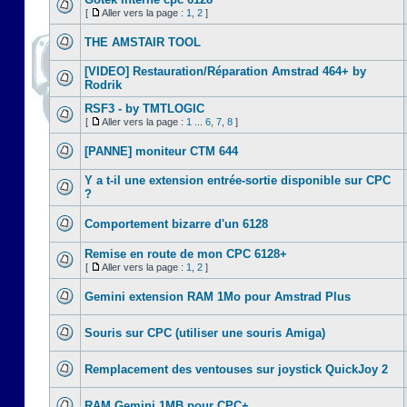
[
Aller vers la page :
1
,
2
]
THE AMSTAIR TOOL
[VIDEO] Restauration/Réparation Amstrad 464+ by
Rodrik
RSF3 - by TMTLOGIC
[
Aller vers la page :
1
...
6
,
7
,
8
]
[PANNE] moniteur CTM 644
Y a t-il une extension entrée-sortie disponible sur CPC
?
Comportement bizarre d'un 6128
Remise en route de mon CPC 6128+
[
Aller vers la page :
1
,
2
]
Gemini extension RAM 1Mo pour Amstrad Plus
Souris sur CPC (utiliser une souris Amiga)
Remplacement des ventouses sur joystick QuickJoy 2
RAM Gemini 1MB pour CPC+