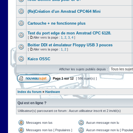
(Re)Création d'un Amstrad CPC464 Mini
Cartouche + ne fonctionne plus
Test du port edge de mon Amstrad CPC 6128.
[
Aller vers la page :
1
,
2
,
3
,
4
]
Boitier DDI et émulateur Floppy USB 3 pouces
[
Aller vers la page :
1
,
2
]
Kaico OSSC
Afficher les sujets publiés depuis :
Page
1
sur
12
[ 586 sujet(s) ]
Index du forum
»
Hardware
Qui est en ligne ?
Utilisateur(s) parcourant ce forum : Aucun utilisateur inscrit et 2 invité(s)
Messages non lus
Aucun message non lu
Messages non lus [ Populaires ]
Aucun message non lu [ Populair