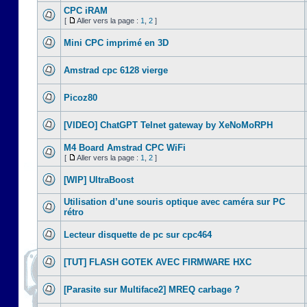
CPC iRAM
[
Aller vers la page :
1
,
2
]
Mini CPC imprimé en 3D
Amstrad cpc 6128 vierge
Picoz80
[VIDEO] ChatGPT Telnet gateway by XeNoMoRPH
M4 Board Amstrad CPC WiFi
[
Aller vers la page :
1
,
2
]
[WIP] UltraBoost
Utilisation d’une souris optique avec caméra sur PC
rétro
Lecteur disquette de pc sur cpc464
[TUT] FLASH GOTEK AVEC FIRMWARE HXC
[Parasite sur Multiface2] MREQ carbage ?