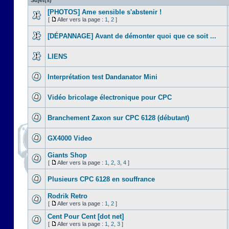
Sujet(s)
[PHOTOS] Ame sensible s'abstenir !
[
Aller vers la page :
1
,
2
]
[DÉPANNAGE] Avant de démonter quoi que ce soit ...
LIENS
Interprétation test Dandanator Mini
Vidéo bricolage électronique pour CPC
Branchement Zaxon sur CPC 6128 (débutant)
GX4000 Video
Giants Shop
[
Aller vers la page :
1
,
2
,
3
,
4
]
Plusieurs CPC 6128 en souffrance
Rodrik Retro
[
Aller vers la page :
1
,
2
]
Cent Pour Cent [dot net]
[
Aller vers la page :
1
,
2
,
3
]