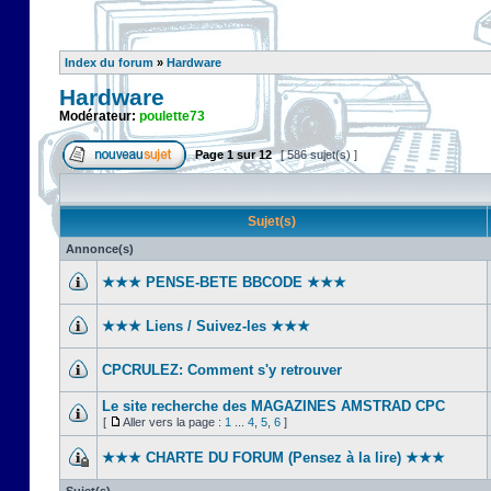
Index du forum
»
Hardware
Hardware
Modérateur:
poulette73
Page
1
sur
12
[ 586 sujet(s) ]
Sujet(s)
Annonce(s)
★★★ PENSE-BETE BBCODE ★★★
★★★ Liens / Suivez-les ★★★
CPCRULEZ: Comment s'y retrouver‎
Le site recherche des MAGAZINES AMSTRAD CPC
[
Aller vers la page :
1
...
4
,
5
,
6
]
★★★ CHARTE DU FORUM (Pensez à la lire) ★★★