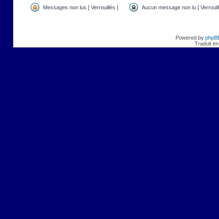
Messages non lus [ Verrouillés ]
Aucun message non lu [ Verrouill
Powered by
phpB
Traduit en