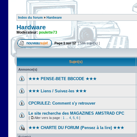
Index du forum
»
Hardware
Hardware
Modérateur:
poulette73
Page
1
sur
12
[ 586 sujet(s) ]
Sujet(s)
Annonce(s)
★★★ PENSE-BETE BBCODE ★★★
★★★ Liens / Suivez-les ★★★
CPCRULEZ: Comment s'y retrouver‎
Le site recherche des MAGAZINES AMSTRAD CPC
[
Aller vers la page :
1
...
4
,
5
,
6
]
★★★ CHARTE DU FORUM (Pensez à la lire) ★★★