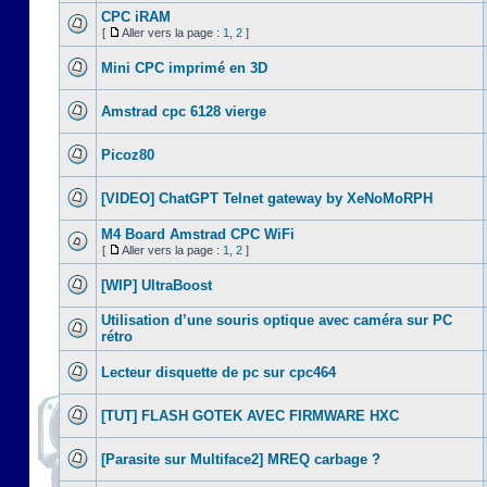
CPC iRAM
[
Aller vers la page :
1
,
2
]
Mini CPC imprimé en 3D
Amstrad cpc 6128 vierge
Picoz80
[VIDEO] ChatGPT Telnet gateway by XeNoMoRPH
M4 Board Amstrad CPC WiFi
[
Aller vers la page :
1
,
2
]
[WIP] UltraBoost
Utilisation d’une souris optique avec caméra sur PC
rétro
Lecteur disquette de pc sur cpc464
[TUT] FLASH GOTEK AVEC FIRMWARE HXC
[Parasite sur Multiface2] MREQ carbage ?