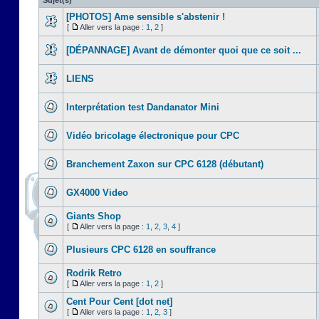
Sujet(s)
[PHOTOS] Ame sensible s'abstenir !
[
Aller vers la page :
1
,
2
]
[DÉPANNAGE] Avant de démonter quoi que ce soit ...
LIENS
Interprétation test Dandanator Mini
Vidéo bricolage électronique pour CPC
Branchement Zaxon sur CPC 6128 (débutant)
GX4000 Video
Giants Shop
[
Aller vers la page :
1
,
2
,
3
,
4
]
Plusieurs CPC 6128 en souffrance
Rodrik Retro
[
Aller vers la page :
1
,
2
]
Cent Pour Cent [dot net]
[
Aller vers la page :
1
,
2
,
3
]