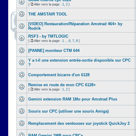
[
Aller vers la page :
1
,
2
]
THE AMSTAIR TOOL
[VIDEO] Restauration/Réparation Amstrad 464+ by
Rodrik
RSF3 - by TMTLOGIC
[
Aller vers la page :
1
...
6
,
7
,
8
]
[PANNE] moniteur CTM 644
Y a t-il une extension entrée-sortie disponible sur CPC
?
Comportement bizarre d'un 6128
Remise en route de mon CPC 6128+
[
Aller vers la page :
1
,
2
]
Gemini extension RAM 1Mo pour Amstrad Plus
Souris sur CPC (utiliser une souris Amiga)
Remplacement des ventouses sur joystick QuickJoy 2
RAM Gemini 1MB pour CPC+