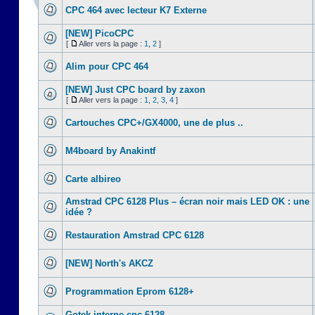
CPC 464 avec lecteur K7 Externe
[NEW] PicoCPC
[
Aller vers la page :
1
,
2
]
Alim pour CPC 464
[NEW] Just CPC board by zaxon
[
Aller vers la page :
1
,
2
,
3
,
4
]
Cartouches CPC+/GX4000, une de plus ..
M4board by Anakintf
Carte albireo
Amstrad CPC 6128 Plus – écran noir mais LED OK : une
idée ?
Restauration Amstrad CPC 6128
[NEW] North's AKCZ
Programmation Eprom 6128+
Gotek interne cpc 6128