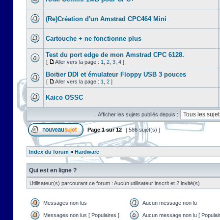
(Re)Création d'un Amstrad CPC464 Mini
Cartouche + ne fonctionne plus
Test du port edge de mon Amstrad CPC 6128.
[
Aller vers la page :
1
,
2
,
3
,
4
]
Boitier DDI et émulateur Floppy USB 3 pouces
[
Aller vers la page :
1
,
2
]
Kaico OSSC
Afficher les sujets publiés depuis :
Page
1
sur
12
[ 586 sujet(s) ]
Index du forum
»
Hardware
Qui est en ligne ?
Utilisateur(s) parcourant ce forum : Aucun utilisateur inscrit et 2 invité(s)
Messages non lus
Aucun message non lu
Messages non lus [ Populaires ]
Aucun message non lu [ Populair