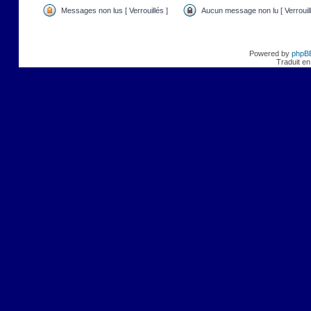
Messages non lus [ Verrouillés ]
Aucun message non lu [ Verrouill
Powered by
phpB
Traduit en