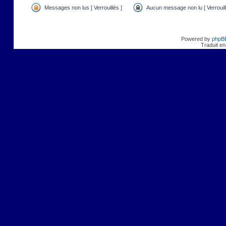
Messages non lus [ Verrouillés ]
Aucun message non lu [ Verrouill
Powered by
phpB
Traduit en