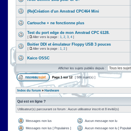
(Re)Création d'un Amstrad CPC464 Mini
Cartouche + ne fonctionne plus
Test du port edge de mon Amstrad CPC 6128.
[
Aller vers la page :
1
,
2
,
3
,
4
]
Boitier DDI et émulateur Floppy USB 3 pouces
[
Aller vers la page :
1
,
2
]
Kaico OSSC
Afficher les sujets publiés depuis :
Page
1
sur
12
[ 586 sujet(s) ]
Index du forum
»
Hardware
Qui est en ligne ?
Utilisateur(s) parcourant ce forum : Aucun utilisateur inscrit et 8 invité(s)
Messages non lus
Aucun message non lu
Messages non lus [ Populaires ]
Aucun message non lu [ Populair