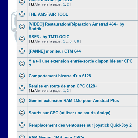
[
Aller vers la page :
1
,
2
]
THE AMSTAIR TOOL
[VIDEO] Restauration/Réparation Amstrad 464+ by
Rodrik
RSF3 - by TMTLOGIC
[
Aller vers la page :
1
...
6
,
7
,
8
]
[PANNE] moniteur CTM 644
Y a t-il une extension entrée-sortie disponible sur CPC
?
Comportement bizarre d'un 6128
Remise en route de mon CPC 6128+
[
Aller vers la page :
1
,
2
]
Gemini extension RAM 1Mo pour Amstrad Plus
Souris sur CPC (utiliser une souris Amiga)
Remplacement des ventouses sur joystick QuickJoy 2
RAM Gemini 1MB pour CPC+