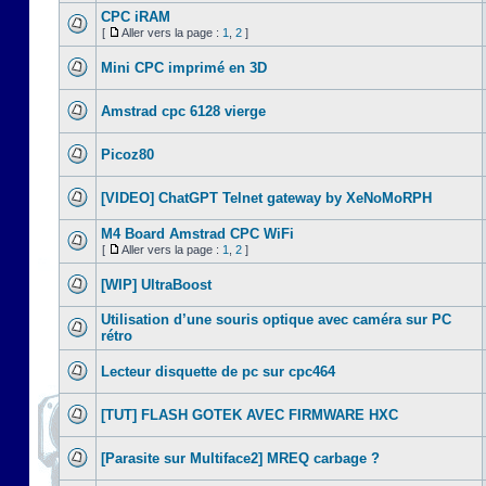
CPC iRAM
[
Aller vers la page :
1
,
2
]
Mini CPC imprimé en 3D
Amstrad cpc 6128 vierge
Picoz80
[VIDEO] ChatGPT Telnet gateway by XeNoMoRPH
M4 Board Amstrad CPC WiFi
[
Aller vers la page :
1
,
2
]
[WIP] UltraBoost
Utilisation d’une souris optique avec caméra sur PC
rétro
Lecteur disquette de pc sur cpc464
[TUT] FLASH GOTEK AVEC FIRMWARE HXC
[Parasite sur Multiface2] MREQ carbage ?