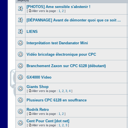
Sujet(s)
[PHOTOS] Ame sensible s'abstenir !
[
Aller vers la page :
1
,
2
]
[DÉPANNAGE] Avant de démonter quoi que ce soit ...
LIENS
Interprétation test Dandanator Mini
Vidéo bricolage électronique pour CPC
Branchement Zaxon sur CPC 6128 (débutant)
GX4000 Video
Giants Shop
[
Aller vers la page :
1
,
2
,
3
,
4
]
Plusieurs CPC 6128 en souffrance
Rodrik Retro
[
Aller vers la page :
1
,
2
]
Cent Pour Cent [dot net]
[
Aller vers la page :
1
,
2
,
3
]