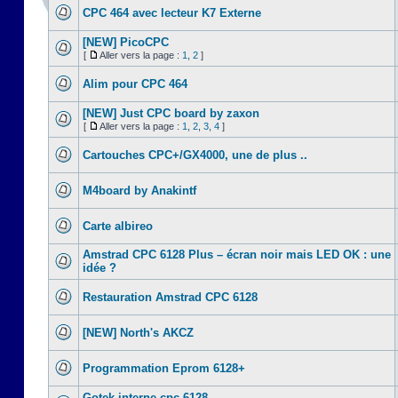
CPC 464 avec lecteur K7 Externe
[NEW] PicoCPC
[
Aller vers la page :
1
,
2
]
Alim pour CPC 464
[NEW] Just CPC board by zaxon
[
Aller vers la page :
1
,
2
,
3
,
4
]
Cartouches CPC+/GX4000, une de plus ..
M4board by Anakintf
Carte albireo
Amstrad CPC 6128 Plus – écran noir mais LED OK : une
idée ?
Restauration Amstrad CPC 6128
[NEW] North's AKCZ
Programmation Eprom 6128+
Gotek interne cpc 6128