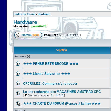
Index du forum
»
Hardware
Hardware
Modérateur:
poulette73
Page
1
sur
12
[ 586 sujet(s) ]
Sujet(s)
Annonce(s)
★★★ PENSE-BETE BBCODE ★★★
★★★ Liens / Suivez-les ★★★
CPCRULEZ: Comment s'y retrouver‎
Le site recherche des MAGAZINES AMSTRAD CPC
[
Aller vers la page :
1
...
4
,
5
,
6
]
★★★ CHARTE DU FORUM (Pensez à la lire) ★★★