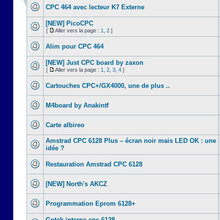
CPC 464 avec lecteur K7 Externe
[NEW] PicoCPC
[
Aller vers la page :
1
,
2
]
Alim pour CPC 464
[NEW] Just CPC board by zaxon
[
Aller vers la page :
1
,
2
,
3
,
4
]
Cartouches CPC+/GX4000, une de plus ..
M4board by Anakintf
Carte albireo
Amstrad CPC 6128 Plus – écran noir mais LED OK : une
idée ?
Restauration Amstrad CPC 6128
[NEW] North's AKCZ
Programmation Eprom 6128+
Gotek interne cpc 6128