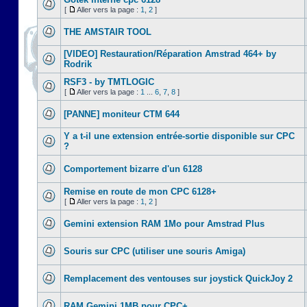
[
Aller vers la page :
1
,
2
]
THE AMSTAIR TOOL
[VIDEO] Restauration/Réparation Amstrad 464+ by
Rodrik
RSF3 - by TMTLOGIC
[
Aller vers la page :
1
...
6
,
7
,
8
]
[PANNE] moniteur CTM 644
Y a t-il une extension entrée-sortie disponible sur CPC
?
Comportement bizarre d'un 6128
Remise en route de mon CPC 6128+
[
Aller vers la page :
1
,
2
]
Gemini extension RAM 1Mo pour Amstrad Plus
Souris sur CPC (utiliser une souris Amiga)
Remplacement des ventouses sur joystick QuickJoy 2
RAM Gemini 1MB pour CPC+