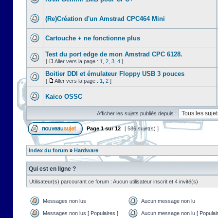
(Re)Création d'un Amstrad CPC464 Mini
Cartouche + ne fonctionne plus
Test du port edge de mon Amstrad CPC 6128.
[
Aller vers la page :
1
,
2
,
3
,
4
]
Boitier DDI et émulateur Floppy USB 3 pouces
[
Aller vers la page :
1
,
2
]
Kaico OSSC
Afficher les sujets publiés depuis :
Page
1
sur
12
[ 586 sujet(s) ]
Index du forum
»
Hardware
Qui est en ligne ?
Utilisateur(s) parcourant ce forum : Aucun utilisateur inscrit et 4 invité(s)
Messages non lus
Aucun message non lu
Messages non lus [ Populaires ]
Aucun message non lu [ Populair