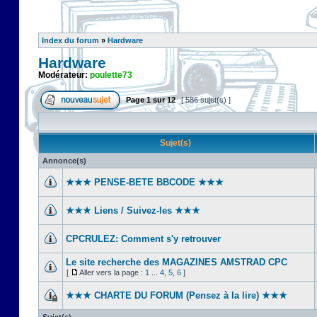
Index du forum
»
Hardware
Hardware
Modérateur:
poulette73
Page
1
sur
12
[ 586 sujet(s) ]
Sujet(s)
Annonce(s)
★★★ PENSE-BETE BBCODE ★★★
★★★ Liens / Suivez-les ★★★
CPCRULEZ: Comment s'y retrouver‎
Le site recherche des MAGAZINES AMSTRAD CPC
[
Aller vers la page :
1
...
4
,
5
,
6
]
★★★ CHARTE DU FORUM (Pensez à la lire) ★★★