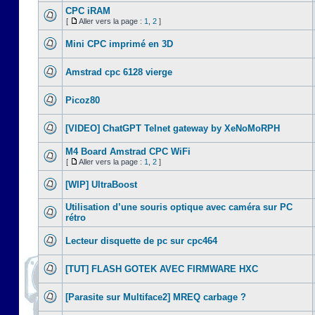
CPC iRAM
[
Aller vers la page :
1
,
2
]
Mini CPC imprimé en 3D
Amstrad cpc 6128 vierge
Picoz80
[VIDEO] ChatGPT Telnet gateway by XeNoMoRPH
M4 Board Amstrad CPC WiFi
[
Aller vers la page :
1
,
2
]
[WIP] UltraBoost
Utilisation d’une souris optique avec caméra sur PC
rétro
Lecteur disquette de pc sur cpc464
[TUT] FLASH GOTEK AVEC FIRMWARE HXC
[Parasite sur Multiface2] MREQ carbage ?