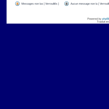
Messages non lus [ Verrouillés ]
Aucun message non lu [ Verrouill
Powered by
phpB
Traduit en