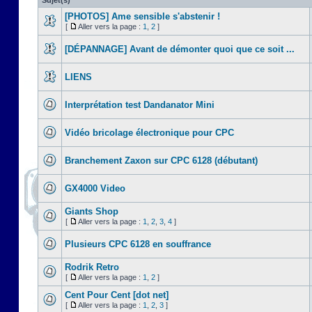
Sujet(s)
[PHOTOS] Ame sensible s'abstenir !
[
Aller vers la page :
1
,
2
]
[DÉPANNAGE] Avant de démonter quoi que ce soit ...
LIENS
Interprétation test Dandanator Mini
Vidéo bricolage électronique pour CPC
Branchement Zaxon sur CPC 6128 (débutant)
GX4000 Video
Giants Shop
[
Aller vers la page :
1
,
2
,
3
,
4
]
Plusieurs CPC 6128 en souffrance
Rodrik Retro
[
Aller vers la page :
1
,
2
]
Cent Pour Cent [dot net]
[
Aller vers la page :
1
,
2
,
3
]