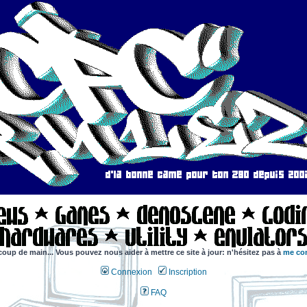
coup de main... Vous pouvez nous aider à mettre ce site à jour: n'hésitez pas à
me con
Connexion
Inscription
FAQ