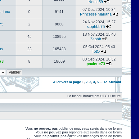
Nemo59
07 Déc 2024, 10:34
ariana
0
9141
Princesse Mariana
24 Nov 2024, 15:27
75
2
9880
stephbb75
13 Nov 2024, 15:40
45
138995
Zephir
05 Oct 2024, 05:43
us
23
165438
TotO
03 Sep 2024, 10:32
73
8
18609
poulette73
Aller vers la page
1
,
2
,
3
,
4
,
5
...
12
Suivant
Le fuseau horaire est UTC+1 heure
Vous
ne pouvez pas
publier de nouveaux sujets dans ce forum
Vous
ne pouvez pas
répondre aux sujets dans ce forum
Vous
ne pouvez pas
éditer vos messages dans ce forum