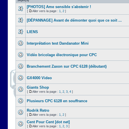
Sujet(s)
[PHOTOS] Ame sensible s'abstenir !
[
Aller vers la page :
1
,
2
]
[DÉPANNAGE] Avant de démonter quoi que ce soit ...
LIENS
Interprétation test Dandanator Mini
Vidéo bricolage électronique pour CPC
Branchement Zaxon sur CPC 6128 (débutant)
GX4000 Video
Giants Shop
[
Aller vers la page :
1
,
2
,
3
,
4
]
Plusieurs CPC 6128 en souffrance
Rodrik Retro
[
Aller vers la page :
1
,
2
]
Cent Pour Cent [dot net]
[
Aller vers la page :
1
,
2
,
3
]