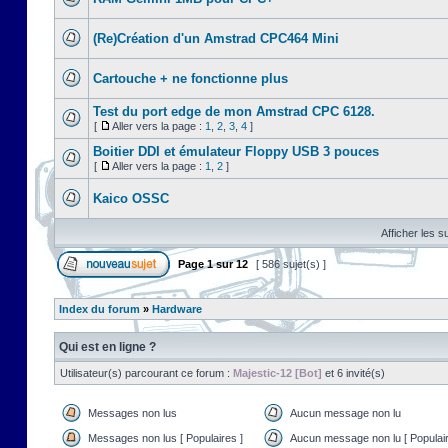
(Re)Création d'un Amstrad CPC464 Mini
Cartouche + ne fonctionne plus
Test du port edge de mon Amstrad CPC 6128.
[
Aller vers la page :
1
,
2
,
3
,
4
]
Boitier DDI et émulateur Floppy USB 3 pouces
[
Aller vers la page :
1
,
2
]
Kaico OSSC
Afficher les s
Page
1
sur
12
[ 586 sujet(s) ]
Index du forum
»
Hardware
Qui est en ligne ?
Utilisateur(s) parcourant ce forum :
Majestic-12 [Bot]
et 6 invité(s)
Messages non lus
Aucun message non lu
Messages non lus [ Populaires ]
Aucun message non lu [ Populair