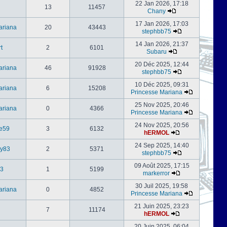
22 Jan 2026, 17:18
13
11457
Chany
17 Jan 2026, 17:03
ariana
20
43443
stephbb75
14 Jan 2026, 21:37
t
2
6101
Subaru
20 Déc 2025, 12:44
ariana
46
91928
stephbb75
10 Déc 2025, 09:31
ariana
6
15208
Princesse Mariana
25 Nov 2025, 20:46
ariana
0
4366
Princesse Mariana
24 Nov 2025, 20:56
e59
3
6132
hERMOL
24 Sep 2025, 14:40
ly83
2
5371
stephbb75
09 Août 2025, 17:15
3
1
5199
markerror
30 Juil 2025, 19:58
ariana
0
4852
Princesse Mariana
21 Juin 2025, 23:23
7
11174
hERMOL
20 Juin 2025, 06:04