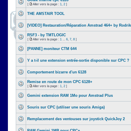
[
Aller vers la page :
1
,
2
]
THE AMSTAIR TOOL
[VIDEO] Restauration/Réparation Amstrad 464+ by Rodrik
RSF3 - by TMTLOGIC
[
Aller vers la page :
1
...
6
,
7
,
8
]
[PANNE] moniteur CTM 644
Y a t-il une extension entrée-sortie disponible sur CPC ?
Comportement bizarre d'un 6128
Remise en route de mon CPC 6128+
[
Aller vers la page :
1
,
2
]
Gemini extension RAM 1Mo pour Amstrad Plus
Souris sur CPC (utiliser une souris Amiga)
Remplacement des ventouses sur joystick QuickJoy 2
RAM Gemini 1MB pour CPC+