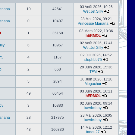
03 Août 2026, 10:26
ariana
19
42641
Wet Jet Silly
28 Mai 2024, 09:21
ariana
0
10407
Princesse Mariana
03 Mars 2022, 10:36
L
1
35150
hERMOL
02 Août 2026, 17:41
lly
6
10957
Wet Jet Silly
02 Juil 2026, 14:52
75
4
1167
stephbb75
29 Juin 2026, 15:36
o
2
668
TFM
16 Juin 2026, 11:20
5
2894
Megachur
03 Juin 2026, 16:21
u
49
60454
hERMOL
02 Juin 2026, 09:24
oy
3
10883
kawickboy
23 Mai 2026, 16:05
ariana
28
217975
kawickboy
14 Mai 2026, 12:12
43
160330
fanou27