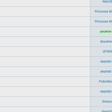
fabio3
Princesse M
Princesse M
poulette
jbaudra
sPOK
stephbb
stephbb
PulkoMa
stephbb
Smanu
Nemo5