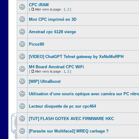
CPC iRAM
[
Aller vers la page :
1
,
2
]
Mini CPC imprimé en 3D
Amstrad cpc 6128 vierge
Picoz80
[VIDEO] ChatGPT Telnet gateway by XeNoMoRPH
M4 Board Amstrad CPC WiFi
[
Aller vers la page :
1
,
2
]
[WIP] UltraBoost
Utilisation d’une souris optique avec caméra sur PC rétr
Lecteur disquette de pc sur cpc464
[TUT] FLASH GOTEK AVEC FIRMWARE HXC
[Parasite sur Multiface2] MREQ carbage ?