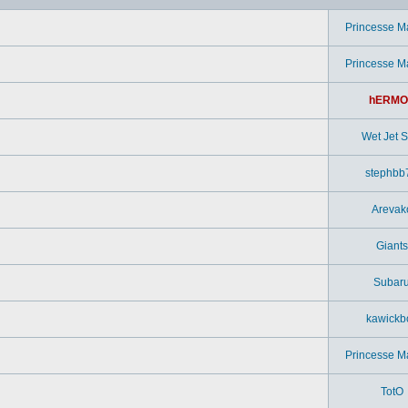
Princesse M
Princesse M
hERMO
Wet Jet Si
stephbb
Arevak
Giants
Subar
kawickb
Princesse M
TotO