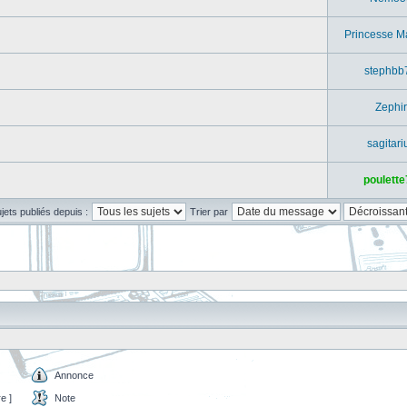
Princesse M
stephbb
Zephir
sagitari
poulette
ujets publiés depuis :
Trier par
Annonce
e ]
Note