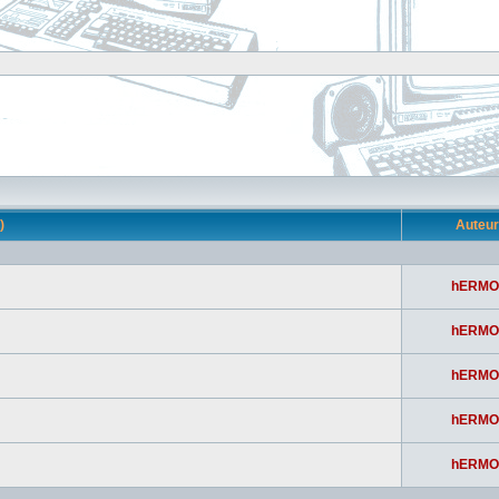
s)
Auteu
hERMO
hERMO
hERMO
hERMO
hERMO