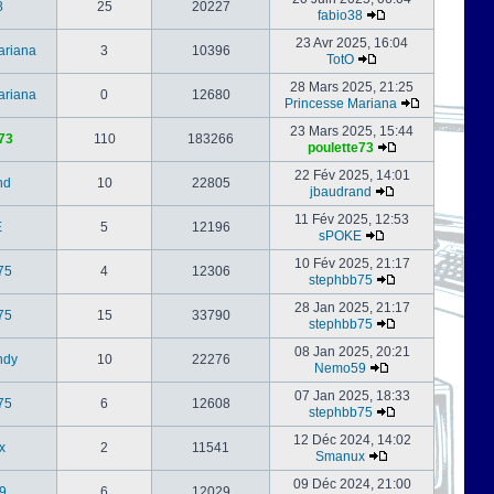
8
25
20227
fabio38
23 Avr 2025, 16:04
ariana
3
10396
TotO
28 Mars 2025, 21:25
ariana
0
12680
Princesse Mariana
23 Mars 2025, 15:44
73
110
183266
poulette73
22 Fév 2025, 14:01
nd
10
22805
jbaudrand
11 Fév 2025, 12:53
E
5
12196
sPOKE
10 Fév 2025, 21:17
75
4
12306
stephbb75
28 Jan 2025, 21:17
75
15
33790
stephbb75
08 Jan 2025, 20:21
ndy
10
22276
Nemo59
07 Jan 2025, 18:33
75
6
12608
stephbb75
12 Déc 2024, 14:02
x
2
11541
Smanux
09 Déc 2024, 21:00
9
6
12029