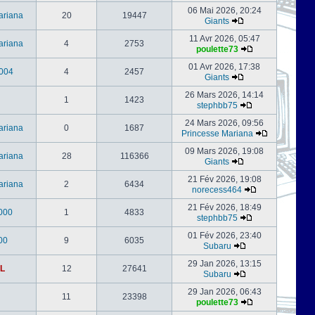
06 Mai 2026, 20:24
ariana
20
19447
Giants
11 Avr 2026, 05:47
ariana
4
2753
poulette73
01 Avr 2026, 17:38
004
4
2457
Giants
26 Mars 2026, 14:14
1
1423
stephbb75
24 Mars 2026, 09:56
ariana
0
1687
Princesse Mariana
09 Mars 2026, 19:08
ariana
28
116366
Giants
21 Fév 2026, 19:08
ariana
2
6434
norecess464
21 Fév 2026, 18:49
000
1
4833
stephbb75
01 Fév 2026, 23:40
00
9
6035
Subaru
29 Jan 2026, 13:15
L
12
27641
Subaru
29 Jan 2026, 06:43
11
23398
poulette73