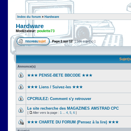
Index du forum
»
Hardware
Hardware
Modérateur:
poulette73
Page
1
sur
12
[ 586 sujet(s) ]
Sujet(
Annonce(s)
★★★ PENSE-BETE BBCODE ★★★
★★★ Liens / Suivez-les ★★★
CPCRULEZ: Comment s'y retrouver‎
Le site recherche des MAGAZINES AMSTRAD CPC
[
Aller vers la page :
1
...
4
,
5
,
6
]
★★★ CHARTE DU FORUM (Pensez à la lire) ★★★