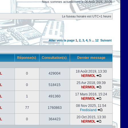
Nous sommes actuellement le 06 Août 2026, 20:08
Le fuseau horaire est UTC+1 heure
Aller vers la page
1
,
2
,
3
,
4
,
5
...
12
Suivant
r
Réponse(s)
Consultation(s)
Dernier message
18 Août 2019, 13:30
L
0
429004
hERMOL
25 Avr 2018, 09:39
L
0
518415
hERMOL
17 Mars 2016, 15:24
L
1
491360
hERMOL
08 Nov 2025, 11:54
L
77
1760863
Fredisland
20 Oct 2015, 13:30
L
0
364423
hERMOL