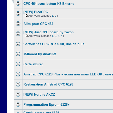
CPC 464 avec lecteur K7 Externe
[NEW] PicoCPC
[
Aller vers la page :
1
,
2
]
Alim pour CPC 464
[NEW] Just CPC board by zaxon
[
Aller vers la page :
1
,
2
,
3
,
4
]
Cartouches CPC+/GX4000, une de plus ..
M4board by Anakintf
Carte albireo
Amstrad CPC 6128 Plus – écran noir mais LED OK : une 
Restauration Amstrad CPC 6128
[NEW] North's AKCZ
Programmation Eprom 6128+
Gotek interne cpc 6128