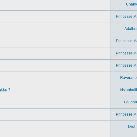
Chany
Princesse M
Adalber
Princesse M
Princesse M
Princesse M
Raveranc
idée ?
tristanbail
Loupp8
Princesse M
Dref