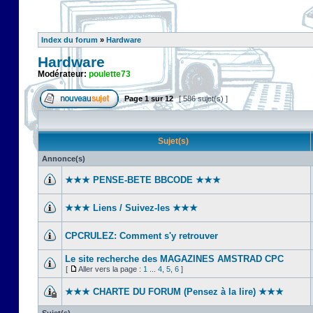
Index du forum
»
Hardware
Hardware
Modérateur:
poulette73
Page
1
sur
12
[ 586 sujet(s) ]
Sujet(s)
Annonce(s)
★★★ PENSE-BETE BBCODE ★★★
★★★ Liens / Suivez-les ★★★
CPCRULEZ: Comment s'y retrouver‎
Le site recherche des MAGAZINES AMSTRAD CPC
[
Aller vers la page :
1
...
4
,
5
,
6
]
★★★ CHARTE DU FORUM (Pensez à la lire) ★★★