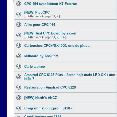
CPC 464 avec lecteur K7 Externe
[NEW] PicoCPC
[
Aller vers la page :
1
,
2
]
Alim pour CPC 464
[NEW] Just CPC board by zaxon
[
Aller vers la page :
1
,
2
,
3
,
4
]
Cartouches CPC+/GX4000, une de plus ..
M4board by Anakintf
Carte albireo
Amstrad CPC 6128 Plus – écran noir mais LED OK : une
idée ?
Restauration Amstrad CPC 6128
[NEW] North's AKCZ
Programmation Eprom 6128+
Gotek interne cpc 6128