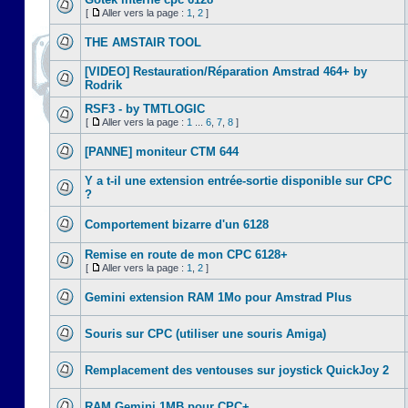
[
Aller vers la page :
1
,
2
]
THE AMSTAIR TOOL
[VIDEO] Restauration/Réparation Amstrad 464+ by
Rodrik
RSF3 - by TMTLOGIC
[
Aller vers la page :
1
...
6
,
7
,
8
]
[PANNE] moniteur CTM 644
Y a t-il une extension entrée-sortie disponible sur CPC
?
Comportement bizarre d'un 6128
Remise en route de mon CPC 6128+
[
Aller vers la page :
1
,
2
]
Gemini extension RAM 1Mo pour Amstrad Plus
Souris sur CPC (utiliser une souris Amiga)
Remplacement des ventouses sur joystick QuickJoy 2
RAM Gemini 1MB pour CPC+