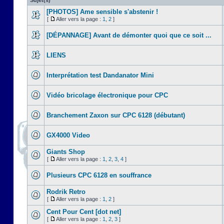
Sujet(s)
[PHOTOS] Ame sensible s'abstenir !
[
Aller vers la page :
1
,
2
]
[DÉPANNAGE] Avant de démonter quoi que ce soit ...
LIENS
Interprétation test Dandanator Mini
Vidéo bricolage électronique pour CPC
Branchement Zaxon sur CPC 6128 (débutant)
GX4000 Video
Giants Shop
[
Aller vers la page :
1
,
2
,
3
,
4
]
Plusieurs CPC 6128 en souffrance
Rodrik Retro
[
Aller vers la page :
1
,
2
]
Cent Pour Cent [dot net]
[
Aller vers la page :
1
,
2
,
3
]