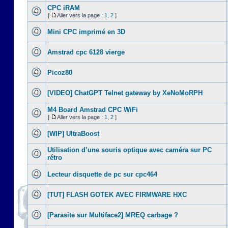
CPC iRAM
[
Aller vers la page :
1
,
2
]
Mini CPC imprimé en 3D
Amstrad cpc 6128 vierge
Picoz80
[VIDEO] ChatGPT Telnet gateway by XeNoMoRPH
M4 Board Amstrad CPC WiFi
[
Aller vers la page :
1
,
2
]
[WIP] UltraBoost
Utilisation d’une souris optique avec caméra sur PC
rétro
Lecteur disquette de pc sur cpc464
[TUT] FLASH GOTEK AVEC FIRMWARE HXC
[Parasite sur Multiface2] MREQ carbage ?