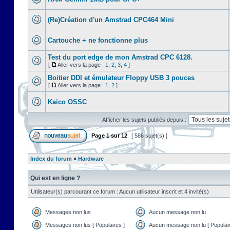
(Re)Création d'un Amstrad CPC464 Mini
Cartouche + ne fonctionne plus
Test du port edge de mon Amstrad CPC 6128.
[
Aller vers la page :
1
,
2
,
3
,
4
]
Boitier DDI et émulateur Floppy USB 3 pouces
[
Aller vers la page :
1
,
2
]
Kaico OSSC
Afficher les sujets publiés depuis :
Page
1
sur
12
[ 586 sujet(s) ]
Index du forum
»
Hardware
Qui est en ligne ?
Utilisateur(s) parcourant ce forum : Aucun utilisateur inscrit et 4 invité(s)
Messages non lus
Aucun message non lu
Messages non lus [ Populaires ]
Aucun message non lu [ Populair