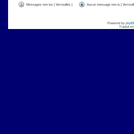
Messages non lus [ Verrouillés ]
Aucun message non lu [ Verrouill
Powered by
phpB
Traduit en