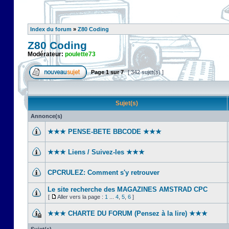
Index du forum
»
Z80 Coding
Z80 Coding
Modérateur:
poulette73
Page
1
sur
7
[ 342 sujet(s) ]
Sujet(s)
Annonce(s)
★★★ PENSE-BETE BBCODE ★★★
★★★ Liens / Suivez-les ★★★
CPCRULEZ: Comment s'y retrouver‎
Le site recherche des MAGAZINES AMSTRAD CPC
[
Aller vers la page :
1
...
4
,
5
,
6
]
★★★ CHARTE DU FORUM (Pensez à la lire) ★★★