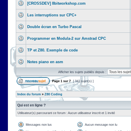
[CROSSDEV] 8bitworkshop.com
Les interruptions sur CPC+
Double écran en Turbo Pascal
Programmer en Modula-2 sur Amstrad CPC
TP et Z80. Exemple de code
Notes piano en asm
Afficher les sujets publiés depuis :
Page
1
sur
7
[ 342 sujet(s) ]
Index du forum
»
Z80 Coding
Qui est en ligne ?
Utilisateur(s) parcourant ce forum : Aucun utilisateur inscrit et 1 invité
Messages non lus
Aucun message non lu