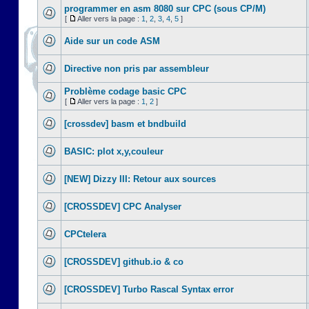
programmer en asm 8080 sur CPC (sous CP/M)
[
Aller vers la page :
1
,
2
,
3
,
4
,
5
]
Aide sur un code ASM
Directive non pris par assembleur
Problème codage basic CPC
[
Aller vers la page :
1
,
2
]
[crossdev] basm et bndbuild
BASIC: plot x,y,couleur
[NEW] Dizzy III: Retour aux sources
[CROSSDEV] CPC Analyser
CPCtelera
[CROSSDEV] github.io & co
[CROSSDEV] Turbo Rascal Syntax error