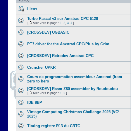
Sujet(s)
Liens
Turbo Pascal v3 sur Amstrad CPC 6128
[
Aller vers la page :
1
,
2
,
3
,
4
]
[CROSSDEV] UGBASIC
PT3 driver for the Amstrad CPC/Plus by Grim
[CROSSDEV] Retrodev Amstrad CPC
Cruncher UPKR
Cours de programmation assembleur Amstrad (from
zero to hero
[CROSSDEV] Rasm Z80 assembler by Roudoudou
[
Aller vers la page :
1
,
2
]
IDE 8BP
Vintage Computing Christmas Challenge 2025 (VC³
2025)
Timing registre R13 du CRTC