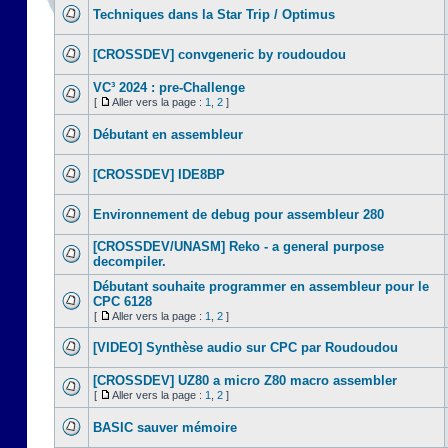
Techniques dans la Star Trip / Optimus
[CROSSDEV] convgeneric by roudoudou
VC³ 2024 : pre-Challenge
[
Aller vers la page :
1
,
2
]
Débutant en assembleur
[CROSSDEV] IDE8BP
Environnement de debug pour assembleur 280
[CROSSDEV/UNASM] Reko - a general purpose
decompiler.
Débutant souhaite programmer en assembleur pour le
CPC 6128
[
Aller vers la page :
1
,
2
]
[VIDEO] Synthèse audio sur CPC par Roudoudou
[CROSSDEV] UZ80 a micro Z80 macro assembler
[
Aller vers la page :
1
,
2
]
BASIC sauver mémoire