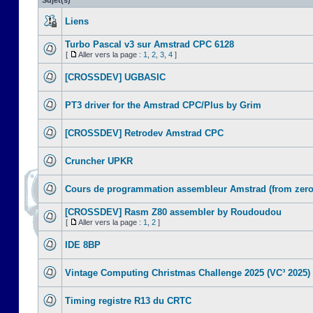
Sujet(s)
Liens
Turbo Pascal v3 sur Amstrad CPC 6128
[
Aller vers la page :
1
,
2
,
3
,
4
]
[CROSSDEV] UGBASIC
PT3 driver for the Amstrad CPC/Plus by Grim
[CROSSDEV] Retrodev Amstrad CPC
Cruncher UPKR
Cours de programmation assembleur Amstrad (from zero
[CROSSDEV] Rasm Z80 assembler by Roudoudou
[
Aller vers la page :
1
,
2
]
IDE 8BP
Vintage Computing Christmas Challenge 2025 (VC³ 2025)
Timing registre R13 du CRTC