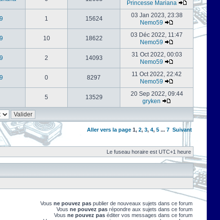
Princesse Mariana
03 Jan 2023, 23:38
9
1
15624
Nemo59
03 Déc 2022, 11:47
9
10
18622
Nemo59
31 Oct 2022, 00:03
9
2
14093
Nemo59
11 Oct 2022, 22:42
9
0
8297
Nemo59
20 Sep 2022, 09:44
5
13529
gryken
Aller vers la page
1
,
2
,
3
,
4
,
5
...
7
Suivant
Le fuseau horaire est UTC+1 heure
Vous
ne pouvez pas
publier de nouveaux sujets dans ce forum
Vous
ne pouvez pas
répondre aux sujets dans ce forum
Vous
ne pouvez pas
éditer vos messages dans ce forum