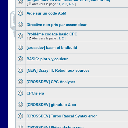
[
Aller vers la page :
1
,
2
,
3
,
4
,
5
]
Aide sur un code ASM
Directive non pris par assembleur
Problème codage basic CPC
[
Aller vers la page :
1
,
2
]
[crossdev] basm et bndbuild
BASIC: plot x,y,couleur
[NEW] Dizzy III: Retour aux sources
[CROSSDEV] CPC Analyser
CPCtelera
[CROSSDEV] github.io & co
[CROSSDEV] Turbo Rascal Syntax error
[CROSSDEV] 8bitworkshop.com