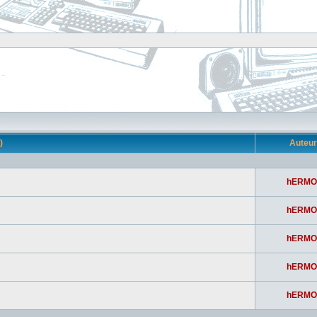
s)
Auteu
hERMO
hERMO
hERMO
hERMO
hERMO