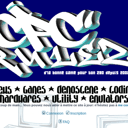
coup de main... Vous pouvez nous aider à mettre ce site à jour: n'hésitez pas à
me con
Connexion
Inscription
FAQ