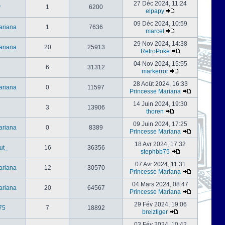
27 Déc 2024, 11:24
y
1
6200
elpapy
09 Déc 2024, 10:59
ariana
1
7636
marcel
29 Nov 2024, 14:38
ariana
20
25913
RetroPoke
04 Nov 2024, 15:55
6
31312
markerror
28 Août 2024, 16:33
ariana
0
11597
Princesse Mariana
14 Juin 2024, 19:30
3
13906
thoren
09 Juin 2024, 17:25
ariana
0
8389
Princesse Mariana
18 Avr 2024, 17:32
ut_
16
36356
stephbb75
07 Avr 2024, 11:31
ariana
12
30570
Princesse Mariana
04 Mars 2024, 08:47
ariana
20
64567
Princesse Mariana
29 Fév 2024, 19:06
75
7
18892
breiztiger
03 Fév 2024, 10:42