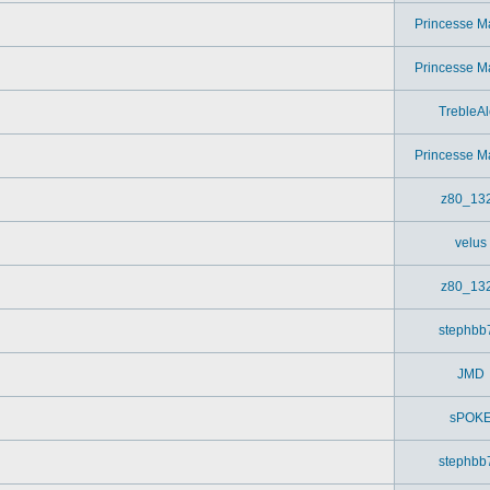
Princesse M
Princesse M
TrebleAl
Princesse M
z80_13
velus
z80_13
stephbb
JMD
sPOK
stephbb