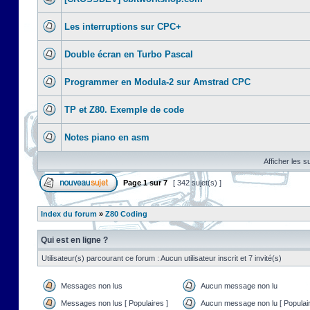
Les interruptions sur CPC+
Double écran en Turbo Pascal
Programmer en Modula-2 sur Amstrad CPC
TP et Z80. Exemple de code
Notes piano en asm
Afficher les s
Page
1
sur
7
[ 342 sujet(s) ]
Index du forum
»
Z80 Coding
Qui est en ligne ?
Utilisateur(s) parcourant ce forum : Aucun utilisateur inscrit et 7 invité(s)
Messages non lus
Aucun message non lu
Messages non lus [ Populaires ]
Aucun message non lu [ Populair