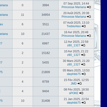
07 Sep 2025, 14:44
ariana
0
3994
Princesse Mariana
20 Août 2025, 20:36
ariana
11
34954
Princesse Mariana
07 Août 2025, 13:10
ex
6
5511
TrebleAlex
16 Avr 2025, 20:48
ariana
10
21437
Princesse Mariana
12 Avr 2025, 22:59
27
6
6997
z80_1327
10 Avr 2025, 21:22
2
15182
z80_1327
30 Mars 2025, 21:20
27
2
5455
z80_1327
05 Mars 2025, 13:53
75
2
21809
stephbb75
15 Fév 2025, 12:55
4
8759
JMD
08 Fév 2025, 18:50
E
4
9404
sPOKE
21 Jan 2025, 22:54
75
10
31408
stephbb75