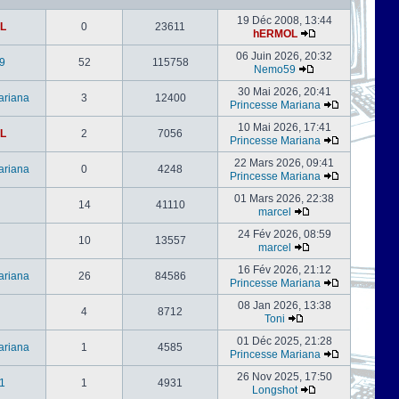
19 Déc 2008, 13:44
L
0
23611
hERMOL
06 Juin 2026, 20:32
9
52
115758
Nemo59
30 Mai 2026, 20:41
ariana
3
12400
Princesse Mariana
10 Mai 2026, 17:41
L
2
7056
Princesse Mariana
22 Mars 2026, 09:41
ariana
0
4248
Princesse Mariana
01 Mars 2026, 22:38
14
41110
marcel
24 Fév 2026, 08:59
l
10
13557
marcel
16 Fév 2026, 21:12
ariana
26
84586
Princesse Mariana
08 Jan 2026, 13:38
4
8712
Toni
01 Déc 2025, 21:28
ariana
1
4585
Princesse Mariana
26 Nov 2025, 17:50
1
1
4931
Longshot