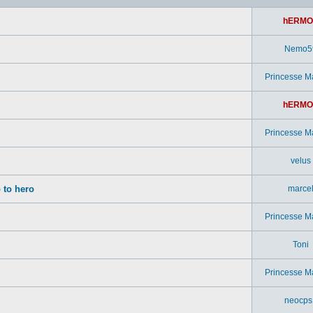
hERMO
Nemo5
Princesse M
hERMO
Princesse M
velus
 to hero
marce
Princesse M
Toni
Princesse M
neocps