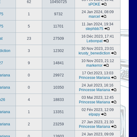
E
62
10450725
sPOKE
24 Jan 2024, 08:09
75
1
9732
marcel
11 Jan 2024, 19:34
75
5
11701
stephbb75
16 Déc 2023, 17:41
at
23
27509
Lebonpat
30 Nov 2023, 23:01
iction
3
12302
krusty_benediction
10 Nov 2023, 21:12
27
9
14841
markerror
17 Oct 2023, 13:03
ariana
0
29972
Princesse Mariana
24 Juil 2023, 16:16
ariana
0
10350
Princesse Mariana
03 Mai 2023, 12:45
h26
4
18833
Princesse Mariana
02 Fév 2023, 12:09
ariana
1
13351
elpapy
27 Jan 2023, 21:30
ariana
2
23259
Princesse Mariana
24 Jan 2023, 09:09
ariana
0
12603