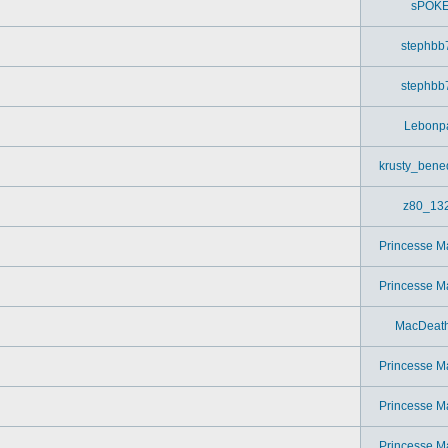
sPOK
stephbb
stephbb
Lebonp
krusty_bened
z80_13
Princesse M
Princesse M
MacDeat
Princesse M
Princesse M
Princesse M