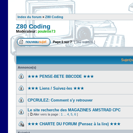
Index du forum
»
Z80 Coding
Z80 Coding
Modérateur:
poulette73
Page
1
sur
7
[ 342 sujet(s) ]
Sujet(
Annonce(s)
★★★ PENSE-BETE BBCODE ★★★
★★★ Liens / Suivez-les ★★★
CPCRULEZ: Comment s'y retrouver‎
Le site recherche des MAGAZINES AMSTRAD CPC
[
Aller vers la page :
1
...
4
,
5
,
6
]
★★★ CHARTE DU FORUM (Pensez à la lire) ★★★