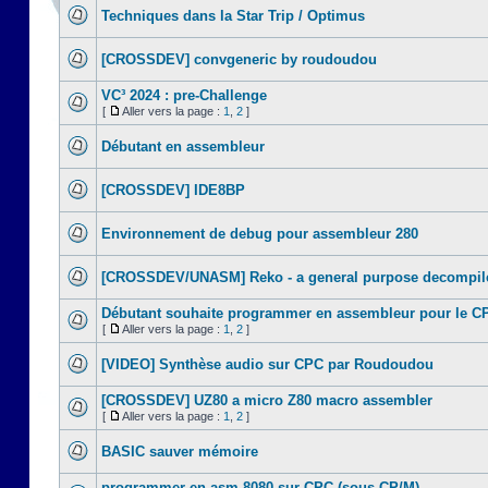
Techniques dans la Star Trip / Optimus
[CROSSDEV] convgeneric by roudoudou
VC³ 2024 : pre-Challenge
[
Aller vers la page :
1
,
2
]
Débutant en assembleur
[CROSSDEV] IDE8BP
Environnement de debug pour assembleur 280
[CROSSDEV/UNASM] Reko - a general purpose decompile
Débutant souhaite programmer en assembleur pour le C
[
Aller vers la page :
1
,
2
]
[VIDEO] Synthèse audio sur CPC par Roudoudou
[CROSSDEV] UZ80 a micro Z80 macro assembler
[
Aller vers la page :
1
,
2
]
BASIC sauver mémoire
programmer en asm 8080 sur CPC (sous CP/M)