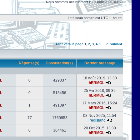
Nous sommes actuellement le 07 Août 2026, 03:59
Le fuseau horaire est UTC+1 heure
Aller vers la page
1
,
2
,
3
,
4
,
5
...
7
Suivant
r
Réponse(s)
Consultation(s)
Dernier message
18 Août 2019, 13:30
L
0
429037
hERMOL
25 Avr 2018, 09:39
L
0
518456
hERMOL
17 Mars 2016, 15:24
L
1
491397
hERMOL
08 Nov 2025, 11:54
L
77
1760953
Fredisland
20 Oct 2015, 13:30
L
0
364461
hERMOL