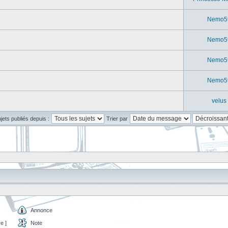
Nemo5
Nemo5
Nemo5
Nemo5
velus
ujets publiés depuis :
Trier par
Annonce
e ]
Note