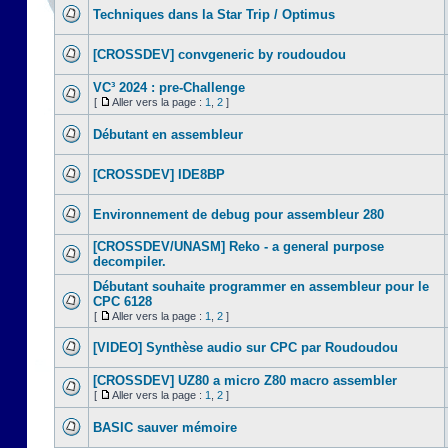
Techniques dans la Star Trip / Optimus
[CROSSDEV] convgeneric by roudoudou
VC³ 2024 : pre-Challenge
[
Aller vers la page :
1
,
2
]
Débutant en assembleur
[CROSSDEV] IDE8BP
Environnement de debug pour assembleur 280
[CROSSDEV/UNASM] Reko - a general purpose
decompiler.
Débutant souhaite programmer en assembleur pour le
CPC 6128
[
Aller vers la page :
1
,
2
]
[VIDEO] Synthèse audio sur CPC par Roudoudou
[CROSSDEV] UZ80 a micro Z80 macro assembler
[
Aller vers la page :
1
,
2
]
BASIC sauver mémoire