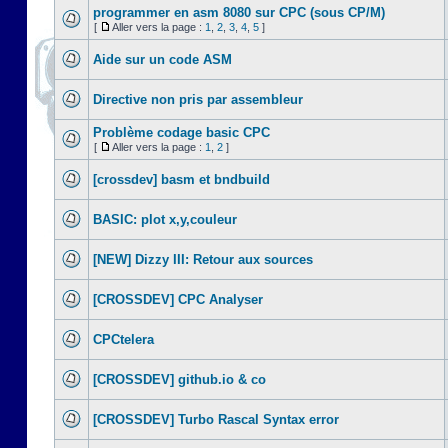
programmer en asm 8080 sur CPC (sous CP/M)
[
Aller vers la page :
1
,
2
,
3
,
4
,
5
]
Aide sur un code ASM
Directive non pris par assembleur
Problème codage basic CPC
[
Aller vers la page :
1
,
2
]
[crossdev] basm et bndbuild
BASIC: plot x,y,couleur
[NEW] Dizzy III: Retour aux sources
[CROSSDEV] CPC Analyser
CPCtelera
[CROSSDEV] github.io & co
[CROSSDEV] Turbo Rascal Syntax error