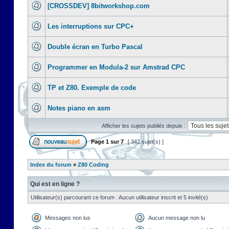
[CROSSDEV] 8bitworkshop.com
Les interruptions sur CPC+
Double écran en Turbo Pascal
Programmer en Modula-2 sur Amstrad CPC
TP et Z80. Exemple de code
Notes piano en asm
Afficher les sujets publiés depuis :
Page
1
sur
7
[ 342 sujet(s) ]
Index du forum
»
Z80 Coding
Qui est en ligne ?
Utilisateur(s) parcourant ce forum : Aucun utilisateur inscrit et 5 invité(s)
Messages non lus
Aucun message non lu