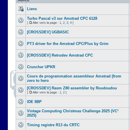
Sujet(s)
Liens
Turbo Pascal v3 sur Amstrad CPC 6128
[
Aller vers la page :
1
,
2
,
3
,
4
]
[CROSSDEV] UGBASIC
PT3 driver for the Amstrad CPC/Plus by Grim
[CROSSDEV] Retrodev Amstrad CPC
Cruncher UPKR
Cours de programmation assembleur Amstrad (from
zero to hero
[CROSSDEV] Rasm Z80 assembler by Roudoudou
[
Aller vers la page :
1
,
2
]
IDE 8BP
Vintage Computing Christmas Challenge 2025 (VC³
2025)
Timing registre R13 du CRTC