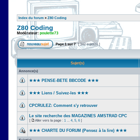
Index du forum
»
Z80 Coding
Z80 Coding
Modérateur:
poulette73
Page
1
sur
7
[ 342 sujet(s) ]
Sujet(s)
Annonce(s)
★★★ PENSE-BETE BBCODE ★★★
★★★ Liens / Suivez-les ★★★
CPCRULEZ: Comment s'y retrouver‎
Le site recherche des MAGAZINES AMSTRAD CPC
[
Aller vers la page :
1
...
4
,
5
,
6
]
★★★ CHARTE DU FORUM (Pensez à la lire) ★★★