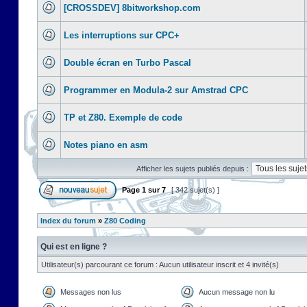
[CROSSDEV] 8bitworkshop.com
Les interruptions sur CPC+
Double écran en Turbo Pascal
Programmer en Modula-2 sur Amstrad CPC
TP et Z80. Exemple de code
Notes piano en asm
Afficher les sujets publiés depuis :
Page
1
sur
7
[ 342 sujet(s) ]
Index du forum
»
Z80 Coding
Qui est en ligne ?
Utilisateur(s) parcourant ce forum : Aucun utilisateur inscrit et 4 invité(s)
Messages non lus
Aucun message non lu