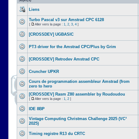
Sujet(s)
Liens
Turbo Pascal v3 sur Amstrad CPC 6128
[
Aller vers la page :
1
,
2
,
3
,
4
]
[CROSSDEV] UGBASIC
PT3 driver for the Amstrad CPC/Plus by Grim
[CROSSDEV] Retrodev Amstrad CPC
Cruncher UPKR
Cours de programmation assembleur Amstrad (from
zero to hero
[CROSSDEV] Rasm Z80 assembler by Roudoudou
[
Aller vers la page :
1
,
2
]
IDE 8BP
Vintage Computing Christmas Challenge 2025 (VC³
2025)
Timing registre R13 du CRTC