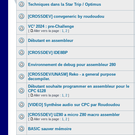
Techniques dans la Star Trip / Optimus
[CROSSDEV] convgeneric by roudoudou
VC³ 2024 : pre-Challenge
[
Aller vers la page :
1
,
2
]
Débutant en assembleur
[CROSSDEV] IDE8BP
Environnement de debug pour assembleur 280
[CROSSDEV/UNASM] Reko - a general purpose
decompiler.
Débutant souhaite programmer en assembleur pour le
CPC 6128
[
Aller vers la page :
1
,
2
]
[VIDEO] Synthèse audio sur CPC par Roudoudou
[CROSSDEV] UZ80 a micro Z80 macro assembler
[
Aller vers la page :
1
,
2
]
BASIC sauver mémoire