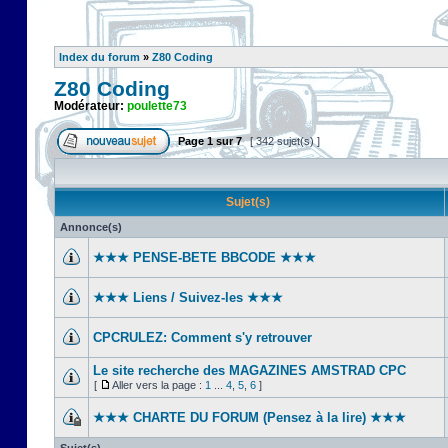
Index du forum
»
Z80 Coding
Z80 Coding
Modérateur:
poulette73
Page
1
sur
7
[ 342 sujet(s) ]
Sujet(s)
Annonce(s)
★★★ PENSE-BETE BBCODE ★★★
★★★ Liens / Suivez-les ★★★
CPCRULEZ: Comment s'y retrouver‎
Le site recherche des MAGAZINES AMSTRAD CPC
[
Aller vers la page :
1
...
4
,
5
,
6
]
★★★ CHARTE DU FORUM (Pensez à la lire) ★★★