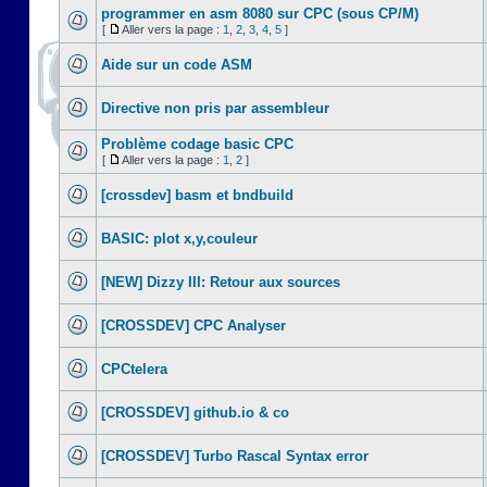
programmer en asm 8080 sur CPC (sous CP/M)
[
Aller vers la page :
1
,
2
,
3
,
4
,
5
]
Aide sur un code ASM
Directive non pris par assembleur
Problème codage basic CPC
[
Aller vers la page :
1
,
2
]
[crossdev] basm et bndbuild
BASIC: plot x,y,couleur
[NEW] Dizzy III: Retour aux sources
[CROSSDEV] CPC Analyser
CPCtelera
[CROSSDEV] github.io & co
[CROSSDEV] Turbo Rascal Syntax error