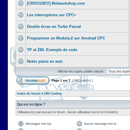
[CROSSDEV] 8bitworkshop.com
Les interruptions sur CPC+
Double écran en Turbo Pascal
Programmer en Modula-2 sur Amstrad CPC
TP et Z80. Exemple de code
Notes piano en asm
Afficher les sujets publiés depuis :
Page
1
sur
7
[ 342 sujet(s) ]
Index du forum
»
Z80 Coding
Qui est en ligne ?
Utilisateur(s) parcourant ce forum : Aucun utilisateur inscrit et 4 invité(s)
Messages non lus
Aucun message non lu