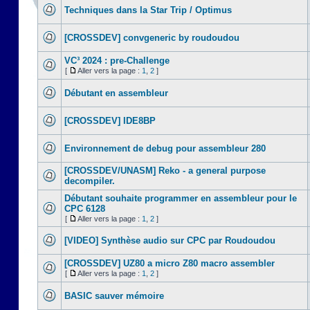
Techniques dans la Star Trip / Optimus
[CROSSDEV] convgeneric by roudoudou
VC³ 2024 : pre-Challenge
[
Aller vers la page :
1
,
2
]
Débutant en assembleur
[CROSSDEV] IDE8BP
Environnement de debug pour assembleur 280
[CROSSDEV/UNASM] Reko - a general purpose
decompiler.
Débutant souhaite programmer en assembleur pour le
CPC 6128
[
Aller vers la page :
1
,
2
]
[VIDEO] Synthèse audio sur CPC par Roudoudou
[CROSSDEV] UZ80 a micro Z80 macro assembler
[
Aller vers la page :
1
,
2
]
BASIC sauver mémoire