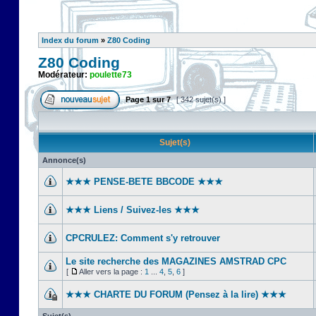
Index du forum
»
Z80 Coding
Z80 Coding
Modérateur:
poulette73
Page
1
sur
7
[ 342 sujet(s) ]
Sujet(s)
Annonce(s)
★★★ PENSE-BETE BBCODE ★★★
★★★ Liens / Suivez-les ★★★
CPCRULEZ: Comment s'y retrouver‎
Le site recherche des MAGAZINES AMSTRAD CPC
[
Aller vers la page :
1
...
4
,
5
,
6
]
★★★ CHARTE DU FORUM (Pensez à la lire) ★★★