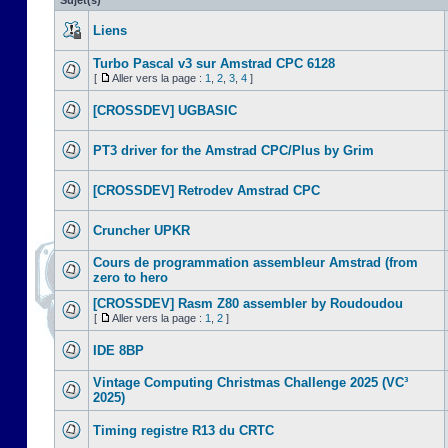
Sujet(s)
Liens
Turbo Pascal v3 sur Amstrad CPC 6128
[
Aller vers la page :
1
,
2
,
3
,
4
]
[CROSSDEV] UGBASIC
PT3 driver for the Amstrad CPC/Plus by Grim
[CROSSDEV] Retrodev Amstrad CPC
Cruncher UPKR
Cours de programmation assembleur Amstrad (from
zero to hero
[CROSSDEV] Rasm Z80 assembler by Roudoudou
[
Aller vers la page :
1
,
2
]
IDE 8BP
Vintage Computing Christmas Challenge 2025 (VC³
2025)
Timing registre R13 du CRTC