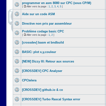
programmer en asm 8080 sur CPC (sous CP/M)
[
Aller vers la page :
1
,
2
,
3
,
4
,
5
]
Aide sur un code ASM
Directive non pris par assembleur
Problème codage basic CPC
[
Aller vers la page :
1
,
2
]
[crossdev] basm et bndbuild
BASIC: plot x,y,couleur
[NEW] Dizzy III: Retour aux sources
[CROSSDEV] CPC Analyser
CPCtelera
[CROSSDEV] github.io & co
[CROSSDEV] Turbo Rascal Syntax error