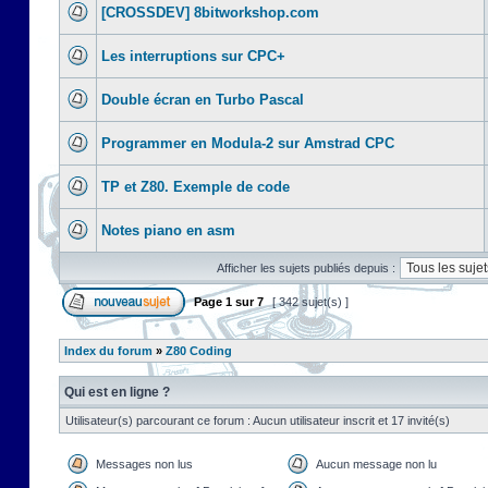
[CROSSDEV] 8bitworkshop.com
Les interruptions sur CPC+
Double écran en Turbo Pascal
Programmer en Modula-2 sur Amstrad CPC
TP et Z80. Exemple de code
Notes piano en asm
Afficher les sujets publiés depuis :
Page
1
sur
7
[ 342 sujet(s) ]
Index du forum
»
Z80 Coding
Qui est en ligne ?
Utilisateur(s) parcourant ce forum : Aucun utilisateur inscrit et 17 invité(s)
Messages non lus
Aucun message non lu