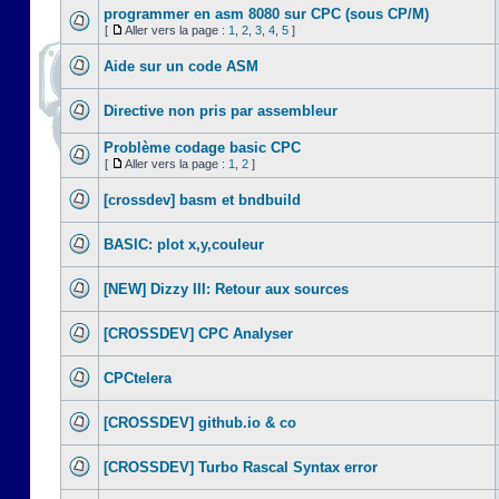
programmer en asm 8080 sur CPC (sous CP/M)
[
Aller vers la page :
1
,
2
,
3
,
4
,
5
]
Aide sur un code ASM
Directive non pris par assembleur
Problème codage basic CPC
[
Aller vers la page :
1
,
2
]
[crossdev] basm et bndbuild
BASIC: plot x,y,couleur
[NEW] Dizzy III: Retour aux sources
[CROSSDEV] CPC Analyser
CPCtelera
[CROSSDEV] github.io & co
[CROSSDEV] Turbo Rascal Syntax error