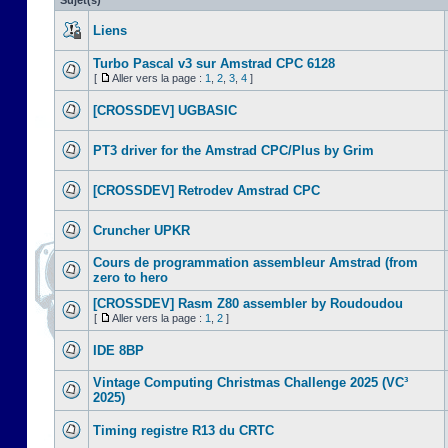
Sujet(s)
Liens
Turbo Pascal v3 sur Amstrad CPC 6128
[
Aller vers la page :
1
,
2
,
3
,
4
]
[CROSSDEV] UGBASIC
PT3 driver for the Amstrad CPC/Plus by Grim
[CROSSDEV] Retrodev Amstrad CPC
Cruncher UPKR
Cours de programmation assembleur Amstrad (from
zero to hero
[CROSSDEV] Rasm Z80 assembler by Roudoudou
[
Aller vers la page :
1
,
2
]
IDE 8BP
Vintage Computing Christmas Challenge 2025 (VC³
2025)
Timing registre R13 du CRTC