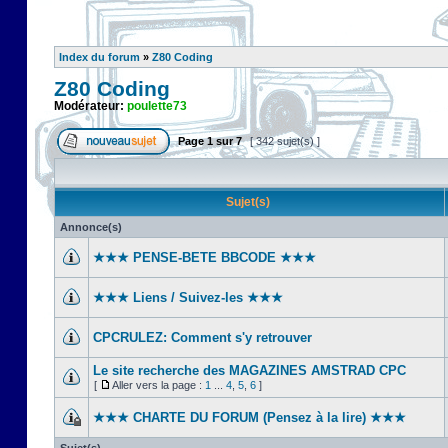
Index du forum
»
Z80 Coding
Z80 Coding
Modérateur:
poulette73
Page
1
sur
7
[ 342 sujet(s) ]
Sujet(s)
Annonce(s)
★★★ PENSE-BETE BBCODE ★★★
★★★ Liens / Suivez-les ★★★
CPCRULEZ: Comment s'y retrouver‎
Le site recherche des MAGAZINES AMSTRAD CPC
[
Aller vers la page :
1
...
4
,
5
,
6
]
★★★ CHARTE DU FORUM (Pensez à la lire) ★★★