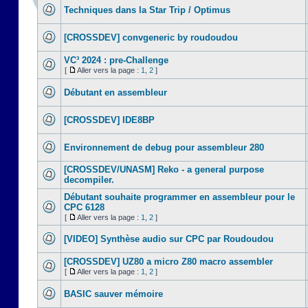
Techniques dans la Star Trip / Optimus
[CROSSDEV] convgeneric by roudoudou
VC³ 2024 : pre-Challenge
[
Aller vers la page :
1
,
2
]
Débutant en assembleur
[CROSSDEV] IDE8BP
Environnement de debug pour assembleur 280
[CROSSDEV/UNASM] Reko - a general purpose
decompiler.
Débutant souhaite programmer en assembleur pour le
CPC 6128
[
Aller vers la page :
1
,
2
]
[VIDEO] Synthèse audio sur CPC par Roudoudou
[CROSSDEV] UZ80 a micro Z80 macro assembler
[
Aller vers la page :
1
,
2
]
BASIC sauver mémoire