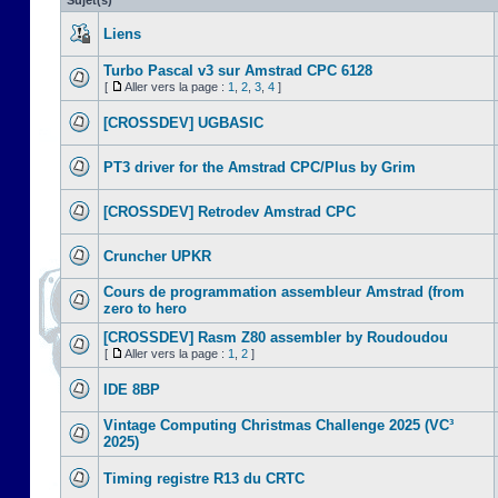
Sujet(s)
Liens
Turbo Pascal v3 sur Amstrad CPC 6128
[
Aller vers la page :
1
,
2
,
3
,
4
]
[CROSSDEV] UGBASIC
PT3 driver for the Amstrad CPC/Plus by Grim
[CROSSDEV] Retrodev Amstrad CPC
Cruncher UPKR
Cours de programmation assembleur Amstrad (from
zero to hero
[CROSSDEV] Rasm Z80 assembler by Roudoudou
[
Aller vers la page :
1
,
2
]
IDE 8BP
Vintage Computing Christmas Challenge 2025 (VC³
2025)
Timing registre R13 du CRTC