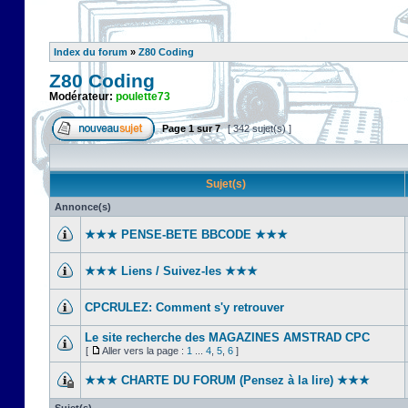
Index du forum
»
Z80 Coding
Z80 Coding
Modérateur:
poulette73
Page
1
sur
7
[ 342 sujet(s) ]
Sujet(s)
Annonce(s)
★★★ PENSE-BETE BBCODE ★★★
★★★ Liens / Suivez-les ★★★
CPCRULEZ: Comment s'y retrouver‎
Le site recherche des MAGAZINES AMSTRAD CPC
[
Aller vers la page :
1
...
4
,
5
,
6
]
★★★ CHARTE DU FORUM (Pensez à la lire) ★★★