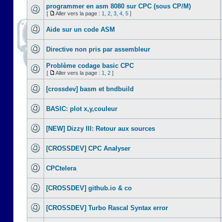
programmer en asm 8080 sur CPC (sous CP/M)
[
Aller vers la page :
1
,
2
,
3
,
4
,
5
]
Aide sur un code ASM
Directive non pris par assembleur
Problème codage basic CPC
[
Aller vers la page :
1
,
2
]
[crossdev] basm et bndbuild
BASIC: plot x,y,couleur
[NEW] Dizzy III: Retour aux sources
[CROSSDEV] CPC Analyser
CPCtelera
[CROSSDEV] github.io & co
[CROSSDEV] Turbo Rascal Syntax error