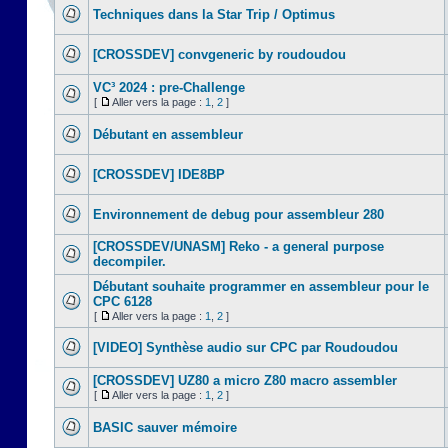
Techniques dans la Star Trip / Optimus
[CROSSDEV] convgeneric by roudoudou
VC³ 2024 : pre-Challenge
[
Aller vers la page :
1
,
2
]
Débutant en assembleur
[CROSSDEV] IDE8BP
Environnement de debug pour assembleur 280
[CROSSDEV/UNASM] Reko - a general purpose
decompiler.
Débutant souhaite programmer en assembleur pour le
CPC 6128
[
Aller vers la page :
1
,
2
]
[VIDEO] Synthèse audio sur CPC par Roudoudou
[CROSSDEV] UZ80 a micro Z80 macro assembler
[
Aller vers la page :
1
,
2
]
BASIC sauver mémoire