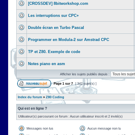
[CROSSDEV] 8bitworkshop.com
Les interruptions sur CPC+
Double écran en Turbo Pascal
Programmer en Modula-2 sur Amstrad CPC
TP et Z80. Exemple de code
Notes piano en asm
Afficher les sujets publiés depuis :
Page
1
sur
7
[ 342 sujet(s) ]
Index du forum
»
Z80 Coding
Qui est en ligne ?
Utilisateur(s) parcourant ce forum : Aucun utilisateur inscrit et 2 invité(s)
Messages non lus
Aucun message non lu