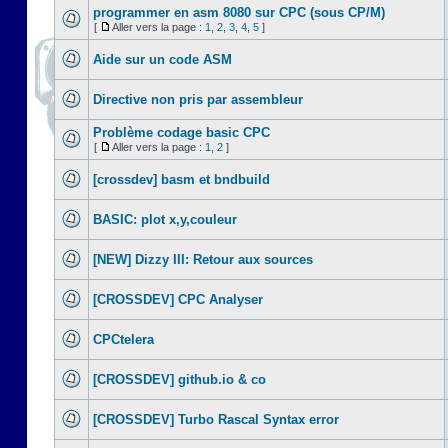
programmer en asm 8080 sur CPC (sous CP/M)
[
Aller vers la page :
1
,
2
,
3
,
4
,
5
]
Aide sur un code ASM
Directive non pris par assembleur
Problème codage basic CPC
[
Aller vers la page :
1
,
2
]
[crossdev] basm et bndbuild
BASIC: plot x,y,couleur
[NEW] Dizzy III: Retour aux sources
[CROSSDEV] CPC Analyser
CPCtelera
[CROSSDEV] github.io & co
[CROSSDEV] Turbo Rascal Syntax error