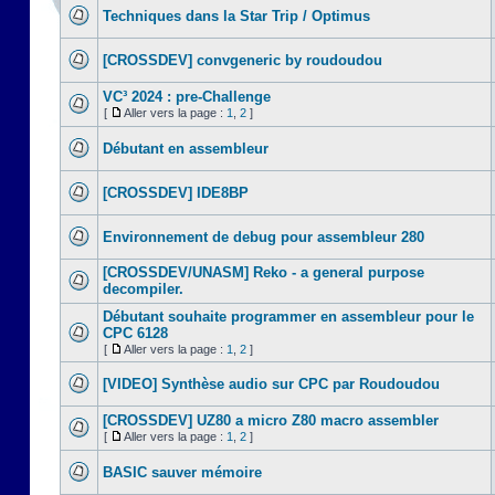
Techniques dans la Star Trip / Optimus
[CROSSDEV] convgeneric by roudoudou
VC³ 2024 : pre-Challenge
[
Aller vers la page :
1
,
2
]
Débutant en assembleur
[CROSSDEV] IDE8BP
Environnement de debug pour assembleur 280
[CROSSDEV/UNASM] Reko - a general purpose
decompiler.
Débutant souhaite programmer en assembleur pour le
CPC 6128
[
Aller vers la page :
1
,
2
]
[VIDEO] Synthèse audio sur CPC par Roudoudou
[CROSSDEV] UZ80 a micro Z80 macro assembler
[
Aller vers la page :
1
,
2
]
BASIC sauver mémoire