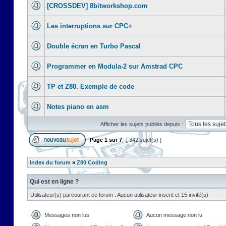
[CROSSDEV] 8bitworkshop.com
Les interruptions sur CPC+
Double écran en Turbo Pascal
Programmer en Modula-2 sur Amstrad CPC
TP et Z80. Exemple de code
Notes piano en asm
Afficher les sujets publiés depuis :
Page
1
sur
7
[ 342 sujet(s) ]
Index du forum
»
Z80 Coding
Qui est en ligne ?
Utilisateur(s) parcourant ce forum : Aucun utilisateur inscrit et 15 invité(s)
Messages non lus
Aucun message non lu