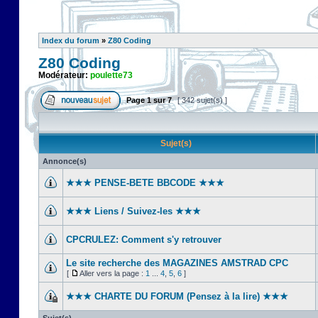
Index du forum
»
Z80 Coding
Z80 Coding
Modérateur:
poulette73
Page
1
sur
7
[ 342 sujet(s) ]
Sujet(s)
Annonce(s)
★★★ PENSE-BETE BBCODE ★★★
★★★ Liens / Suivez-les ★★★
CPCRULEZ: Comment s'y retrouver‎
Le site recherche des MAGAZINES AMSTRAD CPC
[
Aller vers la page :
1
...
4
,
5
,
6
]
★★★ CHARTE DU FORUM (Pensez à la lire) ★★★