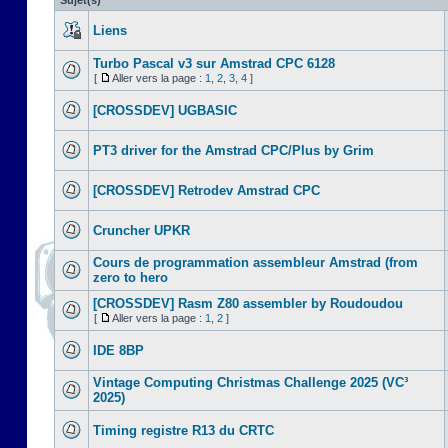
Sujet(s)
Liens
Turbo Pascal v3 sur Amstrad CPC 6128
[
Aller vers la page :
1
,
2
,
3
,
4
]
[CROSSDEV] UGBASIC
PT3 driver for the Amstrad CPC/Plus by Grim
[CROSSDEV] Retrodev Amstrad CPC
Cruncher UPKR
Cours de programmation assembleur Amstrad (from
zero to hero
[CROSSDEV] Rasm Z80 assembler by Roudoudou
[
Aller vers la page :
1
,
2
]
IDE 8BP
Vintage Computing Christmas Challenge 2025 (VC³
2025)
Timing registre R13 du CRTC