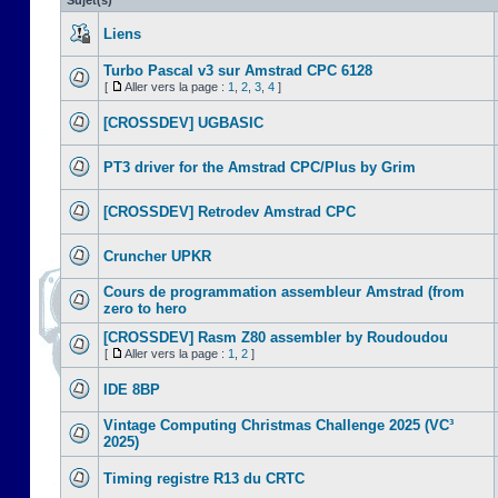
Sujet(s)
Liens
Turbo Pascal v3 sur Amstrad CPC 6128
[
Aller vers la page :
1
,
2
,
3
,
4
]
[CROSSDEV] UGBASIC
PT3 driver for the Amstrad CPC/Plus by Grim
[CROSSDEV] Retrodev Amstrad CPC
Cruncher UPKR
Cours de programmation assembleur Amstrad (from
zero to hero
[CROSSDEV] Rasm Z80 assembler by Roudoudou
[
Aller vers la page :
1
,
2
]
IDE 8BP
Vintage Computing Christmas Challenge 2025 (VC³
2025)
Timing registre R13 du CRTC