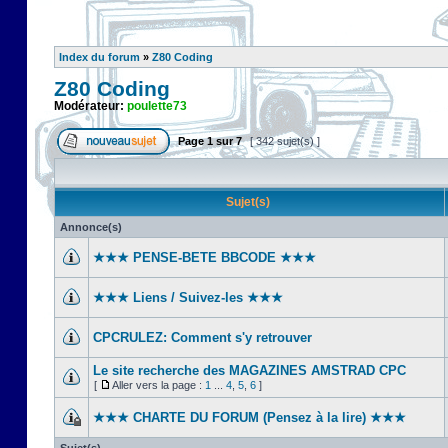
Index du forum
»
Z80 Coding
Z80 Coding
Modérateur:
poulette73
Page
1
sur
7
[ 342 sujet(s) ]
Sujet(s)
Annonce(s)
★★★ PENSE-BETE BBCODE ★★★
★★★ Liens / Suivez-les ★★★
CPCRULEZ: Comment s'y retrouver‎
Le site recherche des MAGAZINES AMSTRAD CPC
[
Aller vers la page :
1
...
4
,
5
,
6
]
★★★ CHARTE DU FORUM (Pensez à la lire) ★★★