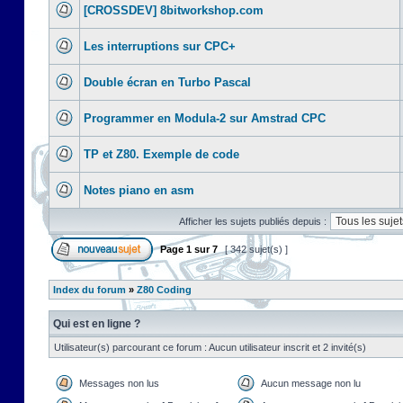
[CROSSDEV] 8bitworkshop.com
Les interruptions sur CPC+
Double écran en Turbo Pascal
Programmer en Modula-2 sur Amstrad CPC
TP et Z80. Exemple de code
Notes piano en asm
Afficher les sujets publiés depuis :
Page
1
sur
7
[ 342 sujet(s) ]
Index du forum
»
Z80 Coding
Qui est en ligne ?
Utilisateur(s) parcourant ce forum : Aucun utilisateur inscrit et 2 invité(s)
Messages non lus
Aucun message non lu