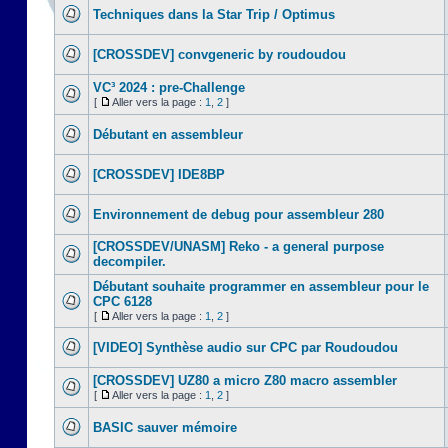
Techniques dans la Star Trip / Optimus
[CROSSDEV] convgeneric by roudoudou
VC³ 2024 : pre-Challenge
[
Aller vers la page :
1
,
2
]
Débutant en assembleur
[CROSSDEV] IDE8BP
Environnement de debug pour assembleur 280
[CROSSDEV/UNASM] Reko - a general purpose
decompiler.
Débutant souhaite programmer en assembleur pour le
CPC 6128
[
Aller vers la page :
1
,
2
]
[VIDEO] Synthèse audio sur CPC par Roudoudou
[CROSSDEV] UZ80 a micro Z80 macro assembler
[
Aller vers la page :
1
,
2
]
BASIC sauver mémoire