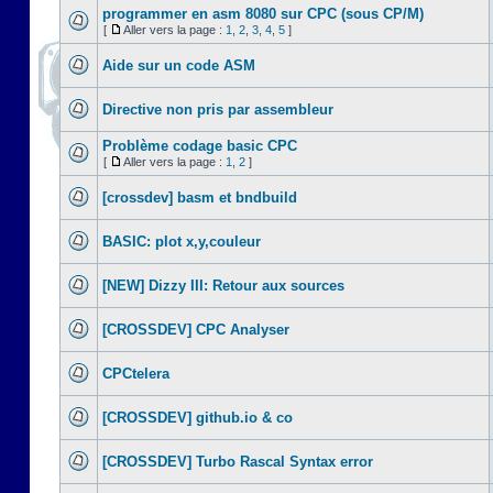
programmer en asm 8080 sur CPC (sous CP/M)
[
Aller vers la page :
1
,
2
,
3
,
4
,
5
]
Aide sur un code ASM
Directive non pris par assembleur
Problème codage basic CPC
[
Aller vers la page :
1
,
2
]
[crossdev] basm et bndbuild
BASIC: plot x,y,couleur
[NEW] Dizzy III: Retour aux sources
[CROSSDEV] CPC Analyser
CPCtelera
[CROSSDEV] github.io & co
[CROSSDEV] Turbo Rascal Syntax error