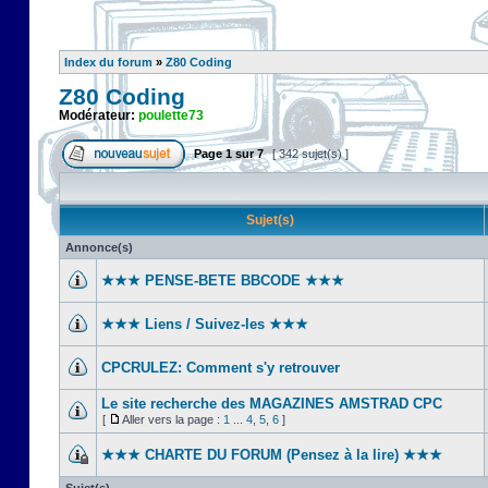
Index du forum
»
Z80 Coding
Z80 Coding
Modérateur:
poulette73
Page
1
sur
7
[ 342 sujet(s) ]
Sujet(s)
Annonce(s)
★★★ PENSE-BETE BBCODE ★★★
★★★ Liens / Suivez-les ★★★
CPCRULEZ: Comment s'y retrouver‎
Le site recherche des MAGAZINES AMSTRAD CPC
[
Aller vers la page :
1
...
4
,
5
,
6
]
★★★ CHARTE DU FORUM (Pensez à la lire) ★★★