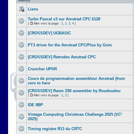
Sujet(s)
Liens
Turbo Pascal v3 sur Amstrad CPC 6128
[
Aller vers la page :
1
,
2
,
3
,
4
]
[CROSSDEV] UGBASIC
PT3 driver for the Amstrad CPC/Plus by Grim
[CROSSDEV] Retrodev Amstrad CPC
Cruncher UPKR
Cours de programmation assembleur Amstrad (from
zero to hero
[CROSSDEV] Rasm Z80 assembler by Roudoudou
[
Aller vers la page :
1
,
2
]
IDE 8BP
Vintage Computing Christmas Challenge 2025 (VC³
2025)
Timing registre R13 du CRTC