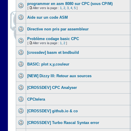
programmer en asm 8080 sur CPC (sous CP/M)
[
Aller vers la page :
1
,
2
,
3
,
4
,
5
]
Aide sur un code ASM
Directive non pris par assembleur
Problème codage basic CPC
[
Aller vers la page :
1
,
2
]
[crossdev] basm et bndbuild
BASIC: plot x,y,couleur
[NEW] Dizzy III: Retour aux sources
[CROSSDEV] CPC Analyser
CPCtelera
[CROSSDEV] github.io & co
[CROSSDEV] Turbo Rascal Syntax error