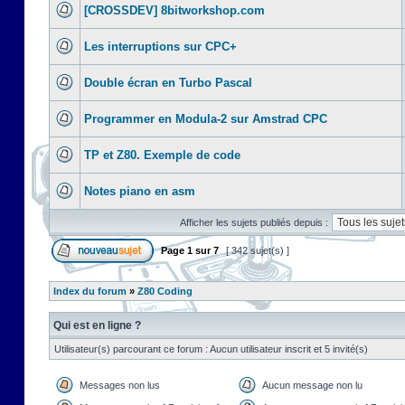
[CROSSDEV] 8bitworkshop.com
Les interruptions sur CPC+
Double écran en Turbo Pascal
Programmer en Modula-2 sur Amstrad CPC
TP et Z80. Exemple de code
Notes piano en asm
Afficher les sujets publiés depuis :
Page
1
sur
7
[ 342 sujet(s) ]
Index du forum
»
Z80 Coding
Qui est en ligne ?
Utilisateur(s) parcourant ce forum : Aucun utilisateur inscrit et 5 invité(s)
Messages non lus
Aucun message non lu