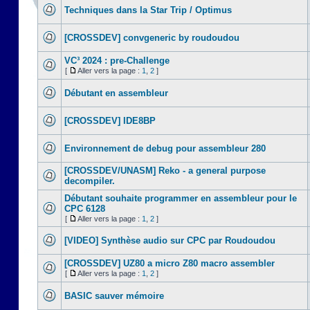
Techniques dans la Star Trip / Optimus
[CROSSDEV] convgeneric by roudoudou
VC³ 2024 : pre-Challenge
[
Aller vers la page :
1
,
2
]
Débutant en assembleur
[CROSSDEV] IDE8BP
Environnement de debug pour assembleur 280
[CROSSDEV/UNASM] Reko - a general purpose
decompiler.
Débutant souhaite programmer en assembleur pour le
CPC 6128
[
Aller vers la page :
1
,
2
]
[VIDEO] Synthèse audio sur CPC par Roudoudou
[CROSSDEV] UZ80 a micro Z80 macro assembler
[
Aller vers la page :
1
,
2
]
BASIC sauver mémoire