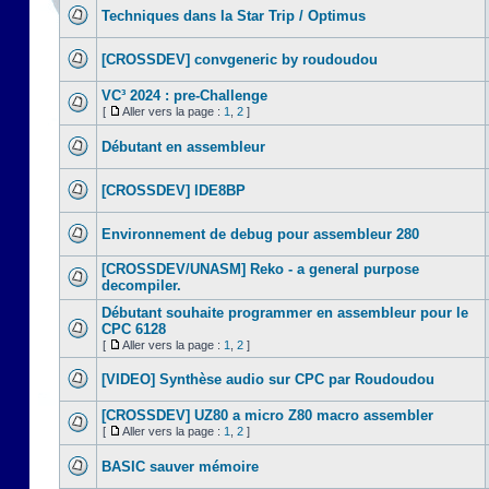
Techniques dans la Star Trip / Optimus
[CROSSDEV] convgeneric by roudoudou
VC³ 2024 : pre-Challenge
[
Aller vers la page :
1
,
2
]
Débutant en assembleur
[CROSSDEV] IDE8BP
Environnement de debug pour assembleur 280
[CROSSDEV/UNASM] Reko - a general purpose
decompiler.
Débutant souhaite programmer en assembleur pour le
CPC 6128
[
Aller vers la page :
1
,
2
]
[VIDEO] Synthèse audio sur CPC par Roudoudou
[CROSSDEV] UZ80 a micro Z80 macro assembler
[
Aller vers la page :
1
,
2
]
BASIC sauver mémoire