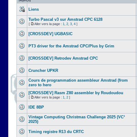
Sujet(s)
Liens
Turbo Pascal v3 sur Amstrad CPC 6128
[
Aller vers la page :
1
,
2
,
3
,
4
]
[CROSSDEV] UGBASIC
PT3 driver for the Amstrad CPC/Plus by Grim
[CROSSDEV] Retrodev Amstrad CPC
Cruncher UPKR
Cours de programmation assembleur Amstrad (from
zero to hero
[CROSSDEV] Rasm Z80 assembler by Roudoudou
[
Aller vers la page :
1
,
2
]
IDE 8BP
Vintage Computing Christmas Challenge 2025 (VC³
2025)
Timing registre R13 du CRTC