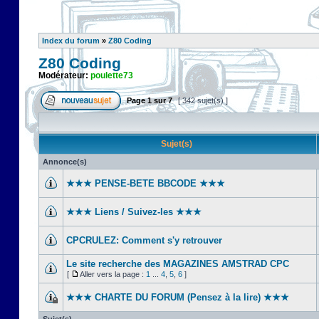
Index du forum
»
Z80 Coding
Z80 Coding
Modérateur:
poulette73
Page
1
sur
7
[ 342 sujet(s) ]
Sujet(s)
Annonce(s)
★★★ PENSE-BETE BBCODE ★★★
★★★ Liens / Suivez-les ★★★
CPCRULEZ: Comment s'y retrouver‎
Le site recherche des MAGAZINES AMSTRAD CPC
[
Aller vers la page :
1
...
4
,
5
,
6
]
★★★ CHARTE DU FORUM (Pensez à la lire) ★★★