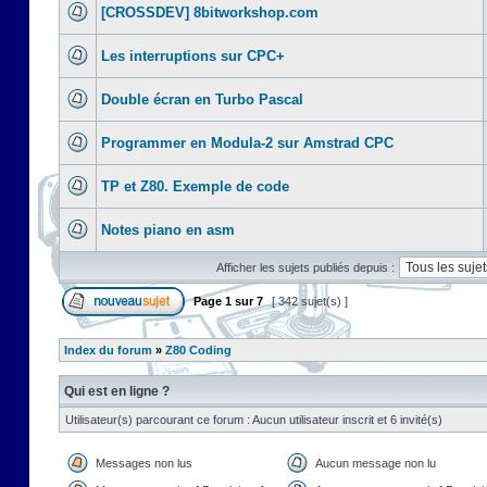
[CROSSDEV] 8bitworkshop.com
Les interruptions sur CPC+
Double écran en Turbo Pascal
Programmer en Modula-2 sur Amstrad CPC
TP et Z80. Exemple de code
Notes piano en asm
Afficher les sujets publiés depuis :
Page
1
sur
7
[ 342 sujet(s) ]
Index du forum
»
Z80 Coding
Qui est en ligne ?
Utilisateur(s) parcourant ce forum : Aucun utilisateur inscrit et 6 invité(s)
Messages non lus
Aucun message non lu