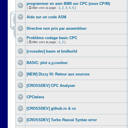
programmer en asm 8080 sur CPC (sous CP/M)
[
Aller vers la page :
1
,
2
,
3
,
4
,
5
]
Aide sur un code ASM
Directive non pris par assembleur
Problème codage basic CPC
[
Aller vers la page :
1
,
2
]
[crossdev] basm et bndbuild
BASIC: plot x,y,couleur
[NEW] Dizzy III: Retour aux sources
[CROSSDEV] CPC Analyser
CPCtelera
[CROSSDEV] github.io & co
[CROSSDEV] Turbo Rascal Syntax error