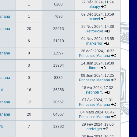
27 Déc 2024, 11:24
y
1
6200
elpapy
09 Déc 2024, 10:59
ariana
1
7636
marcel
29 Nov 2024, 14:38
ariana
20
25913
RetroPoke
04 Nov 2024, 15:55
6
31310
markerror
28 Août 2024, 16:33
ariana
0
11597
Princesse Mariana
14 Juin 2024, 19:30
3
13904
thoren
09 Juin 2024, 17:25
ariana
0
8389
Princesse Mariana
18 Avr 2024, 17:32
ut_
16
36356
stephbb75
07 Avr 2024, 11:31
ariana
12
30567
Princesse Mariana
04 Mars 2024, 08:47
ariana
20
64567
Princesse Mariana
29 Fév 2024, 19:06
75
7
18892
breiztiger
03 Fév 2024, 10:42