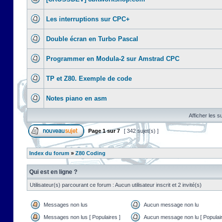
Les interruptions sur CPC+
Double écran en Turbo Pascal
Programmer en Modula-2 sur Amstrad CPC
TP et Z80. Exemple de code
Notes piano en asm
Afficher les s
Page
1
sur
7
[ 342 sujet(s) ]
Index du forum
»
Z80 Coding
Qui est en ligne ?
Utilisateur(s) parcourant ce forum : Aucun utilisateur inscrit et 2 invité(s)
Messages non lus
Aucun message non lu
Messages non lus [ Populaires ]
Aucun message non lu [ Populair