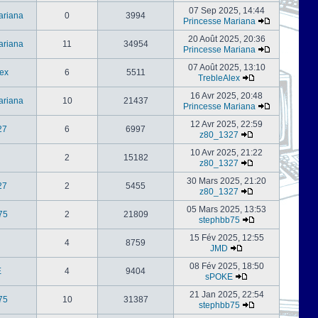
07 Sep 2025, 14:44
ariana
0
3994
Princesse Mariana
20 Août 2025, 20:36
ariana
11
34954
Princesse Mariana
07 Août 2025, 13:10
ex
6
5511
TrebleAlex
16 Avr 2025, 20:48
ariana
10
21437
Princesse Mariana
12 Avr 2025, 22:59
27
6
6997
z80_1327
10 Avr 2025, 21:22
2
15182
z80_1327
30 Mars 2025, 21:20
27
2
5455
z80_1327
05 Mars 2025, 13:53
75
2
21809
stephbb75
15 Fév 2025, 12:55
4
8759
JMD
08 Fév 2025, 18:50
E
4
9404
sPOKE
21 Jan 2025, 22:54
75
10
31387
stephbb75