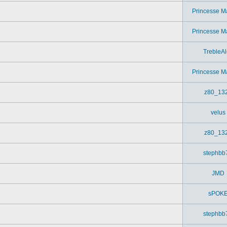
Princesse M
Princesse M
TrebleAl
Princesse M
z80_13
velus
z80_13
stephbb
JMD
sPOK
stephbb