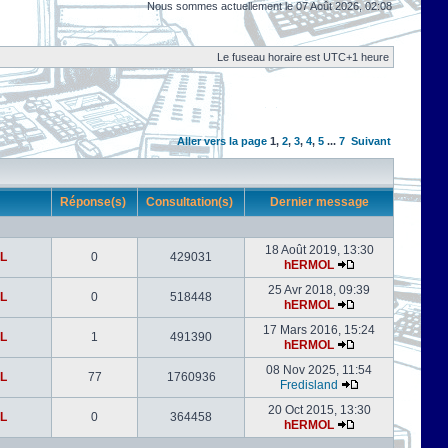
Nous sommes actuellement le 07 Août 2026, 02:08
Le fuseau horaire est UTC+1 heure
Aller vers la page
1
,
2
,
3
,
4
,
5
...
7
Suivant
r
Réponse(s)
Consultation(s)
Dernier message
18 Août 2019, 13:30
L
0
429031
hERMOL
25 Avr 2018, 09:39
L
0
518448
hERMOL
17 Mars 2016, 15:24
L
1
491390
hERMOL
08 Nov 2025, 11:54
L
77
1760936
Fredisland
20 Oct 2015, 13:30
L
0
364458
hERMOL