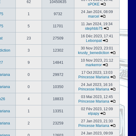
E
62
10450635
sPOKE
24 Jan 2024, 08:09
75
1
9732
marcel
11 Jan 2024, 19:34
75
5
11701
stephbb75
16 Déc 2023, 17:41
at
23
27509
Lebonpat
30 Nov 2023, 23:01
iction
3
12302
krusty_benediction
10 Nov 2023, 21:12
27
9
14841
markerror
17 Oct 2023, 13:03
ariana
0
29972
Princesse Mariana
24 Juil 2023, 16:16
ariana
0
10350
Princesse Mariana
03 Mai 2023, 12:45
h26
4
18833
Princesse Mariana
02 Fév 2023, 12:09
ariana
1
13351
elpapy
27 Jan 2023, 21:30
ariana
2
23259
Princesse Mariana
24 Jan 2023, 09:09
ariana
0
12603