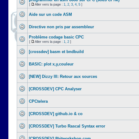
[
Aller vers la page :
1
,
2
,
3
,
4
,
5
]
Aide sur un code ASM
Directive non pris par assembleur
Problème codage basic CPC
[
Aller vers la page :
1
,
2
]
[crossdev] basm et bndbuild
BASIC: plot x,y,couleur
[NEW] Dizzy III: Retour aux sources
[CROSSDEV] CPC Analyser
CPCtelera
[CROSSDEV] github.io & co
[CROSSDEV] Turbo Rascal Syntax error
[CROSSDEV] 8bitworkshop.com