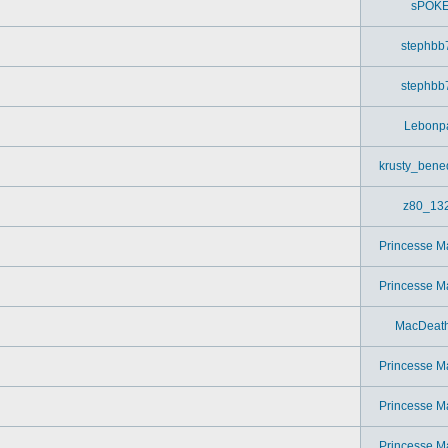
sPOK
stephbb
stephbb
Lebonp
krusty_bened
z80_13
Princesse M
Princesse M
MacDeat
Princesse M
Princesse M
Princesse M