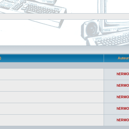
s)
Auteu
hERMO
hERMO
hERMO
hERMO
hERMO