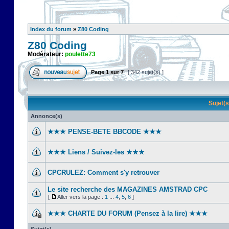
Index du forum
»
Z80 Coding
Z80 Coding
Modérateur:
poulette73
Page
1
sur
7
[ 342 sujet(s) ]
Sujet(
Annonce(s)
★★★ PENSE-BETE BBCODE ★★★
★★★ Liens / Suivez-les ★★★
CPCRULEZ: Comment s'y retrouver‎
Le site recherche des MAGAZINES AMSTRAD CPC
[
Aller vers la page :
1
...
4
,
5
,
6
]
★★★ CHARTE DU FORUM (Pensez à la lire) ★★★