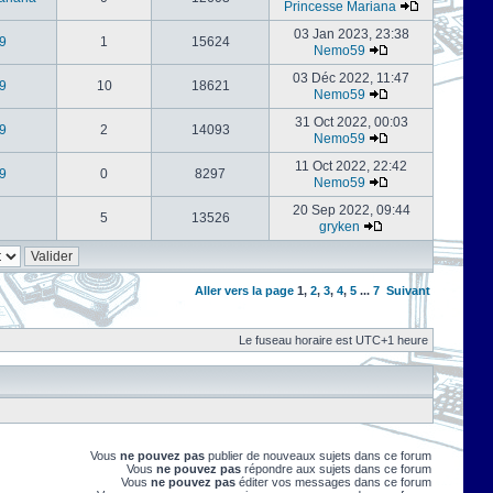
Princesse Mariana
03 Jan 2023, 23:38
9
1
15624
Nemo59
03 Déc 2022, 11:47
9
10
18621
Nemo59
31 Oct 2022, 00:03
9
2
14093
Nemo59
11 Oct 2022, 22:42
9
0
8297
Nemo59
20 Sep 2022, 09:44
5
13526
gryken
Aller vers la page
1
,
2
,
3
,
4
,
5
...
7
Suivant
Le fuseau horaire est UTC+1 heure
Vous
ne pouvez pas
publier de nouveaux sujets dans ce forum
Vous
ne pouvez pas
répondre aux sujets dans ce forum
Vous
ne pouvez pas
éditer vos messages dans ce forum