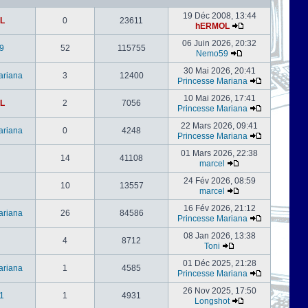
19 Déc 2008, 13:44
L
0
23611
hERMOL
06 Juin 2026, 20:32
9
52
115755
Nemo59
30 Mai 2026, 20:41
ariana
3
12400
Princesse Mariana
10 Mai 2026, 17:41
L
2
7056
Princesse Mariana
22 Mars 2026, 09:41
ariana
0
4248
Princesse Mariana
01 Mars 2026, 22:38
14
41108
marcel
24 Fév 2026, 08:59
l
10
13557
marcel
16 Fév 2026, 21:12
ariana
26
84586
Princesse Mariana
08 Jan 2026, 13:38
4
8712
Toni
01 Déc 2025, 21:28
ariana
1
4585
Princesse Mariana
26 Nov 2025, 17:50
1
1
4931
Longshot