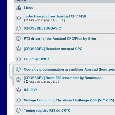
Sujet(s)
Liens
Turbo Pascal v3 sur Amstrad CPC 6128
[
Aller vers la page :
1
,
2
,
3
,
4
]
[CROSSDEV] UGBASIC
PT3 driver for the Amstrad CPC/Plus by Grim
[CROSSDEV] Retrodev Amstrad CPC
Cruncher UPKR
Cours de programmation assembleur Amstrad (from zero
[CROSSDEV] Rasm Z80 assembler by Roudoudou
[
Aller vers la page :
1
,
2
]
IDE 8BP
Vintage Computing Christmas Challenge 2025 (VC³ 2025)
Timing registre R13 du CRTC