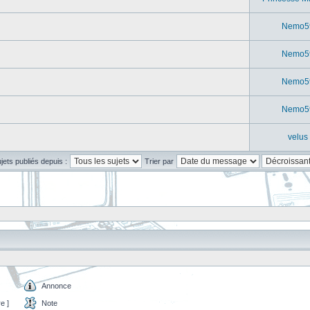
Nemo5
Nemo5
Nemo5
Nemo5
velus
ujets publiés depuis :
Trier par
Annonce
e ]
Note