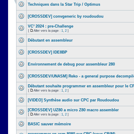
Techniques dans la Star Trip / Optimus
[CROSSDEV] convgeneric by roudoudou
VC³ 2024 : pre-Challenge
[
Aller vers la page :
1
,
2
]
Débutant en assembleur
[CROSSDEV] IDE8BP
Environnement de debug pour assembleur 280
[CROSSDEV/UNASM] Reko - a general purpose decompile
Débutant souhaite programmer en assembleur pour le C
[
Aller vers la page :
1
,
2
]
[VIDEO] Synthèse audio sur CPC par Roudoudou
[CROSSDEV] UZ80 a micro Z80 macro assembler
[
Aller vers la page :
1
,
2
]
BASIC sauver mémoire
programmer en asm 8080 sur CPC (sous CP/M)