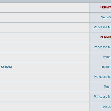
hERMO
Nemo5
Princesse M
hERMO
Princesse M
velus
 to hero
marce
Princesse M
Toni
Princesse M
neocps