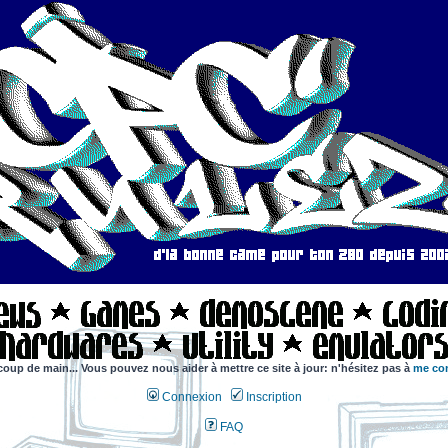
coup de main... Vous pouvez nous aider à mettre ce site à jour: n'hésitez pas à
me con
Connexion
Inscription
FAQ