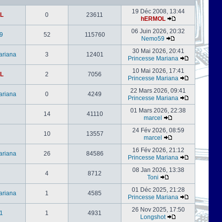
19 Déc 2008, 13:44
L
0
23611
hERMOL
06 Juin 2026, 20:32
9
52
115760
Nemo59
30 Mai 2026, 20:41
ariana
3
12401
Princesse Mariana
10 Mai 2026, 17:41
L
2
7056
Princesse Mariana
22 Mars 2026, 09:41
ariana
0
4249
Princesse Mariana
01 Mars 2026, 22:38
14
41110
marcel
24 Fév 2026, 08:59
l
10
13557
marcel
16 Fév 2026, 21:12
ariana
26
84586
Princesse Mariana
08 Jan 2026, 13:38
4
8712
Toni
01 Déc 2025, 21:28
ariana
1
4585
Princesse Mariana
26 Nov 2025, 17:50
1
1
4931
Longshot