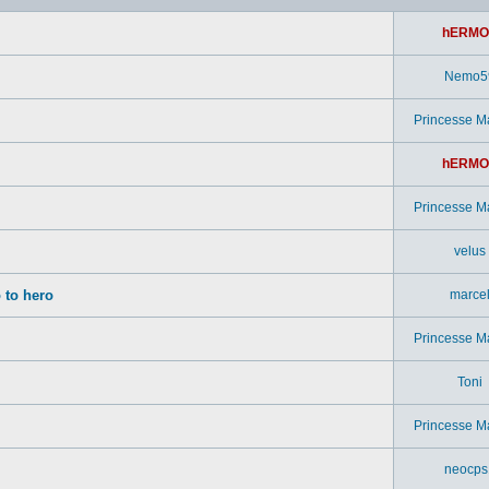
hERMO
Nemo5
Princesse M
hERMO
Princesse M
velus
 to hero
marce
Princesse M
Toni
Princesse M
neocps