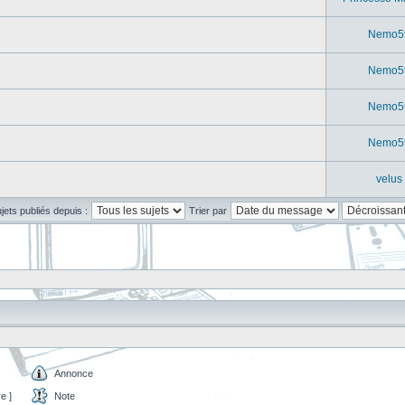
Nemo5
Nemo5
Nemo5
Nemo5
velus
ujets publiés depuis :
Trier par
Annonce
e ]
Note