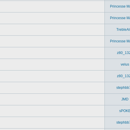
Princesse M
Princesse M
TrebleAl
Princesse M
z80_13
velus
z80_13
stephbb
JMD
sPOK
stephbb