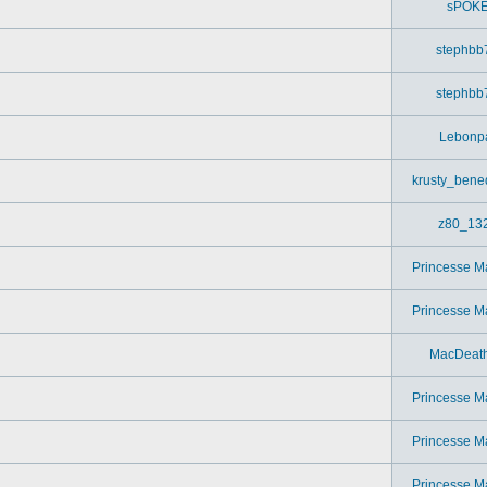
sPOK
stephbb
stephbb
Lebonp
krusty_bened
z80_13
Princesse M
Princesse M
MacDeat
Princesse M
Princesse M
Princesse M