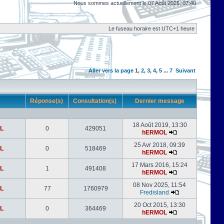
Nous sommes actuellement le 07 Août 2026, 07:40
Le fuseau horaire est UTC+1 heure
Aller vers la page
1
,
2
,
3
,
4
,
5
...
7
Suivant
r
Réponse(s)
Consultation(s)
Dernier message
18 Août 2019, 13:30
L
0
429051
hERMOL
25 Avr 2018, 09:39
L
0
518469
hERMOL
17 Mars 2016, 15:24
L
1
491408
hERMOL
08 Nov 2025, 11:54
L
77
1760979
Fredisland
20 Oct 2015, 13:30
L
0
364469
hERMOL