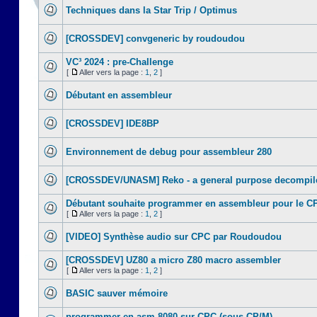
Techniques dans la Star Trip / Optimus
[CROSSDEV] convgeneric by roudoudou
VC³ 2024 : pre-Challenge
[
Aller vers la page :
1
,
2
]
Débutant en assembleur
[CROSSDEV] IDE8BP
Environnement de debug pour assembleur 280
[CROSSDEV/UNASM] Reko - a general purpose decompile
Débutant souhaite programmer en assembleur pour le C
[
Aller vers la page :
1
,
2
]
[VIDEO] Synthèse audio sur CPC par Roudoudou
[CROSSDEV] UZ80 a micro Z80 macro assembler
[
Aller vers la page :
1
,
2
]
BASIC sauver mémoire
programmer en asm 8080 sur CPC (sous CP/M)