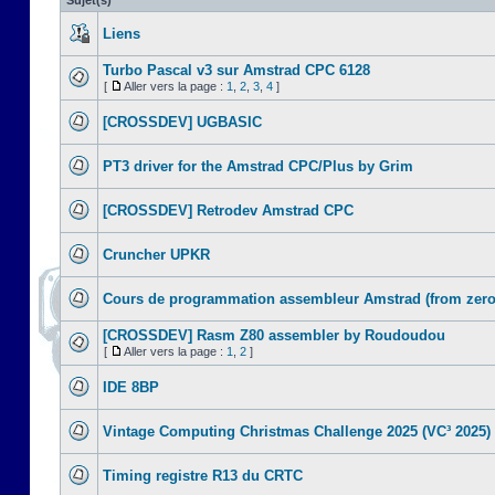
Sujet(s)
Liens
Turbo Pascal v3 sur Amstrad CPC 6128
[
Aller vers la page :
1
,
2
,
3
,
4
]
[CROSSDEV] UGBASIC
PT3 driver for the Amstrad CPC/Plus by Grim
[CROSSDEV] Retrodev Amstrad CPC
Cruncher UPKR
Cours de programmation assembleur Amstrad (from zero
[CROSSDEV] Rasm Z80 assembler by Roudoudou
[
Aller vers la page :
1
,
2
]
IDE 8BP
Vintage Computing Christmas Challenge 2025 (VC³ 2025)
Timing registre R13 du CRTC