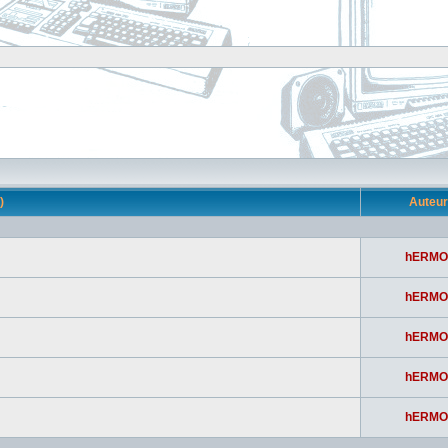
s)
Auteu
hERMO
hERMO
hERMO
hERMO
hERMO