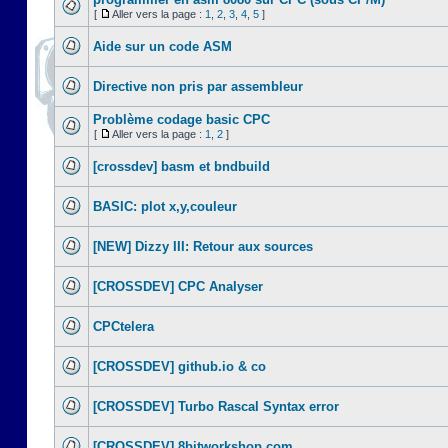
[
Aller vers la page :
1
,
2
,
3
,
4
,
5
]
Aide sur un code ASM
Directive non pris par assembleur
Problème codage basic CPC
[
Aller vers la page :
1
,
2
]
[crossdev] basm et bndbuild
BASIC: plot x,y,couleur
[NEW] Dizzy III: Retour aux sources
[CROSSDEV] CPC Analyser
CPCtelera
[CROSSDEV] github.io & co
[CROSSDEV] Turbo Rascal Syntax error
[CROSSDEV] 8bitworkshop.com