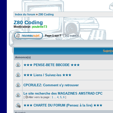
Index du forum
»
Z80 Coding
Z80 Coding
Modérateur:
poulette73
Page
1
sur
7
[ 342 sujet(s) ]
Sujet(
Annonce(s)
★★★ PENSE-BETE BBCODE ★★★
★★★ Liens / Suivez-les ★★★
CPCRULEZ: Comment s'y retrouver‎
Le site recherche des MAGAZINES AMSTRAD CPC
[
Aller vers la page :
1
...
4
,
5
,
6
]
★★★ CHARTE DU FORUM (Pensez à la lire) ★★★