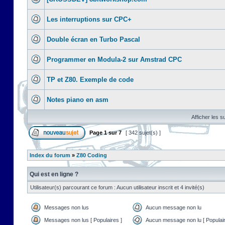
Les interruptions sur CPC+
Double écran en Turbo Pascal
Programmer en Modula-2 sur Amstrad CPC
TP et Z80. Exemple de code
Notes piano en asm
Afficher les s
Page
1
sur
7
[ 342 sujet(s) ]
Index du forum
»
Z80 Coding
Qui est en ligne ?
Utilisateur(s) parcourant ce forum : Aucun utilisateur inscrit et 4 invité(s)
Messages non lus
Aucun message non lu
Messages non lus [ Populaires ]
Aucun message non lu [ Populair