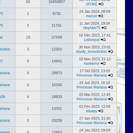
E
62
10450857
sPOKE
24 Jan 2024, 08:09
75
1
9732
marcel
11 Jan 2024, 19:34
75
5
11701
stephbb75
16 Déc 2023, 17:41
at
23
27509
Lebonpat
30 Nov 2023, 23:01
iction
3
12302
krusty_benediction
10 Nov 2023, 21:12
27
9
14841
markerror
17 Oct 2023, 13:03
ariana
0
29973
Princesse Mariana
24 Juil 2023, 16:16
ariana
0
10350
Princesse Mariana
03 Mai 2023, 12:45
h26
4
18833
Princesse Mariana
02 Fév 2023, 12:09
ariana
1
13351
elpapy
27 Jan 2023, 21:30
ariana
2
23259
Princesse Mariana
24 Jan 2023, 09:09
ariana
0
12603