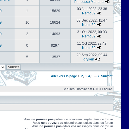
Princesse Mariana
03 Jan 2023, 23:38
9
1
15629
Nemo59
03 Déc 2022, 11:47
9
10
18624
Nemo59
31 Oct 2022, 00:03
9
2
14093
Nemo59
11 Oct 2022, 22:42
9
0
8297
Nemo59
20 Sep 2022, 09:44
5
13537
gryken
Aller vers la page
1
,
2
,
3
,
4
,
5
...
7
Suivant
Le fuseau horaire est UTC+1 heure
Vous
ne pouvez pas
publier de nouveaux sujets dans ce forum
Vous
ne pouvez pas
répondre aux sujets dans ce forum
Vous
ne pouvez pas
éditer vos messages dans ce forum