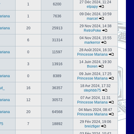
27 Déc 2024, 11:24
y
1
6200
elpapy
09 Déc 2024, 10:59
ariana
1
7636
marcel
29 Nov 2024, 14:38
ariana
20
25913
RetroPoke
04 Nov 2024, 15:55
6
31314
markerror
28 Août 2024, 16:33
ariana
0
11597
Princesse Mariana
14 Juin 2024, 19:30
3
13916
thoren
09 Juin 2024, 17:25
ariana
0
8389
Princesse Mariana
18 Avr 2024, 17:32
ut_
16
36357
stephbb75
07 Avr 2024, 11:31
ariana
12
30572
Princesse Mariana
04 Mars 2024, 08:47
ariana
20
64568
Princesse Mariana
29 Fév 2024, 19:06
75
7
18892
breiztiger
03 Fév 2024, 10:42