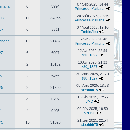
07 Sep 2025, 14:44
ariana
0
3994
Princesse Mariana
20 Août 2025, 20:36
ariana
11
34955
Princesse Mariana
07 Août 2025, 13:10
ex
6
5511
TrebleAlex
16 Avr 2025, 20:48
ariana
10
21437
Princesse Mariana
12 Avr 2025, 22:59
27
6
6997
z80_1327
10 Avr 2025, 21:22
2
15182
z80_1327
30 Mars 2025, 21:20
27
2
5455
z80_1327
05 Mars 2025, 13:53
75
2
21809
stephbb75
15 Fév 2025, 12:55
4
8759
JMD
08 Fév 2025, 18:50
E
4
9405
sPOKE
21 Jan 2025, 22:54
75
10
31525
stephbb75