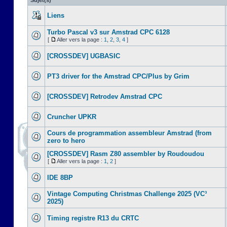
Sujet(s)
Liens
Turbo Pascal v3 sur Amstrad CPC 6128
[
Aller vers la page :
1
,
2
,
3
,
4
]
[CROSSDEV] UGBASIC
PT3 driver for the Amstrad CPC/Plus by Grim
[CROSSDEV] Retrodev Amstrad CPC
Cruncher UPKR
Cours de programmation assembleur Amstrad (from
zero to hero
[CROSSDEV] Rasm Z80 assembler by Roudoudou
[
Aller vers la page :
1
,
2
]
IDE 8BP
Vintage Computing Christmas Challenge 2025 (VC³
2025)
Timing registre R13 du CRTC