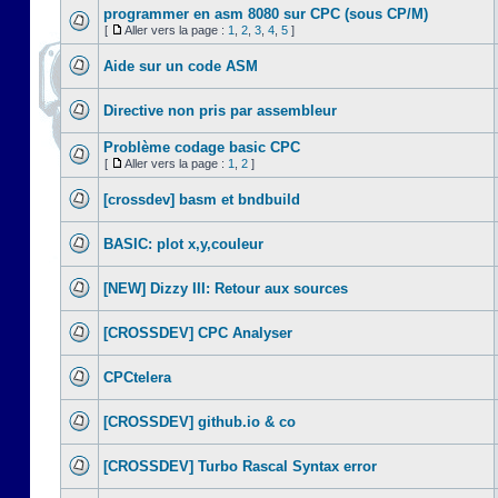
programmer en asm 8080 sur CPC (sous CP/M)
[
Aller vers la page :
1
,
2
,
3
,
4
,
5
]
Aide sur un code ASM
Directive non pris par assembleur
Problème codage basic CPC
[
Aller vers la page :
1
,
2
]
[crossdev] basm et bndbuild
BASIC: plot x,y,couleur
[NEW] Dizzy III: Retour aux sources
[CROSSDEV] CPC Analyser
CPCtelera
[CROSSDEV] github.io & co
[CROSSDEV] Turbo Rascal Syntax error