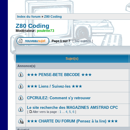
Index du forum
»
Z80 Coding
Z80 Coding
Modérateur:
poulette73
Page
1
sur
7
[ 342 sujet(s) ]
Sujet(s)
Annonce(s)
★★★ PENSE-BETE BBCODE ★★★
★★★ Liens / Suivez-les ★★★
CPCRULEZ: Comment s'y retrouver‎
Le site recherche des MAGAZINES AMSTRAD CPC
[
Aller vers la page :
1
...
4
,
5
,
6
]
★★★ CHARTE DU FORUM (Pensez à la lire) ★★★