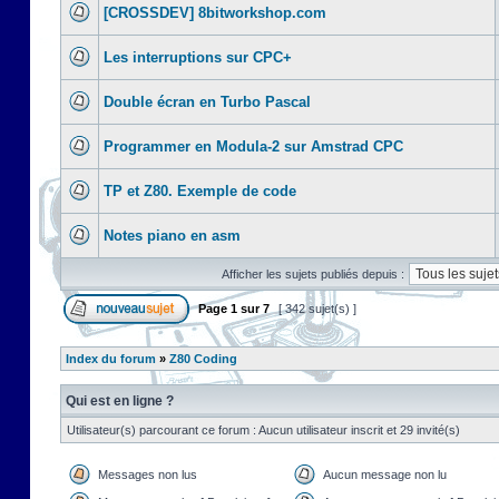
[CROSSDEV] 8bitworkshop.com
Les interruptions sur CPC+
Double écran en Turbo Pascal
Programmer en Modula-2 sur Amstrad CPC
TP et Z80. Exemple de code
Notes piano en asm
Afficher les sujets publiés depuis :
Page
1
sur
7
[ 342 sujet(s) ]
Index du forum
»
Z80 Coding
Qui est en ligne ?
Utilisateur(s) parcourant ce forum : Aucun utilisateur inscrit et 29 invité(s)
Messages non lus
Aucun message non lu