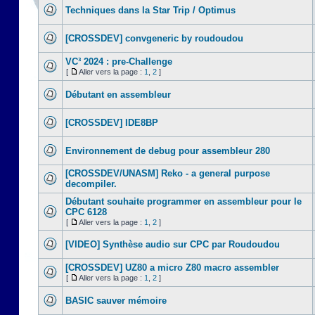
Techniques dans la Star Trip / Optimus
[CROSSDEV] convgeneric by roudoudou
VC³ 2024 : pre-Challenge
[
Aller vers la page :
1
,
2
]
Débutant en assembleur
[CROSSDEV] IDE8BP
Environnement de debug pour assembleur 280
[CROSSDEV/UNASM] Reko - a general purpose
decompiler.
Débutant souhaite programmer en assembleur pour le
CPC 6128
[
Aller vers la page :
1
,
2
]
[VIDEO] Synthèse audio sur CPC par Roudoudou
[CROSSDEV] UZ80 a micro Z80 macro assembler
[
Aller vers la page :
1
,
2
]
BASIC sauver mémoire