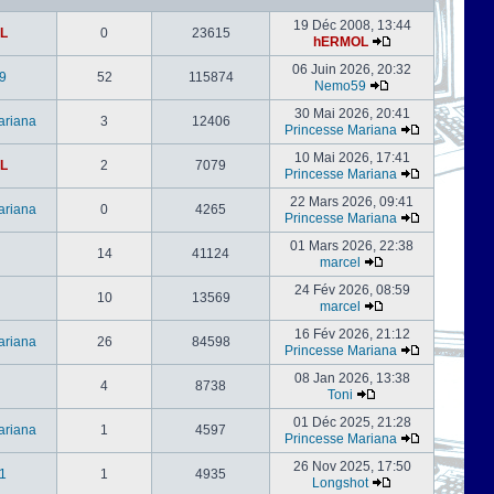
19 Déc 2008, 13:44
L
0
23615
hERMOL
06 Juin 2026, 20:32
9
52
115874
Nemo59
30 Mai 2026, 20:41
ariana
3
12406
Princesse Mariana
10 Mai 2026, 17:41
L
2
7079
Princesse Mariana
22 Mars 2026, 09:41
ariana
0
4265
Princesse Mariana
01 Mars 2026, 22:38
14
41124
marcel
24 Fév 2026, 08:59
l
10
13569
marcel
16 Fév 2026, 21:12
ariana
26
84598
Princesse Mariana
08 Jan 2026, 13:38
4
8738
Toni
01 Déc 2025, 21:28
ariana
1
4597
Princesse Mariana
26 Nov 2025, 17:50
1
1
4935
Longshot