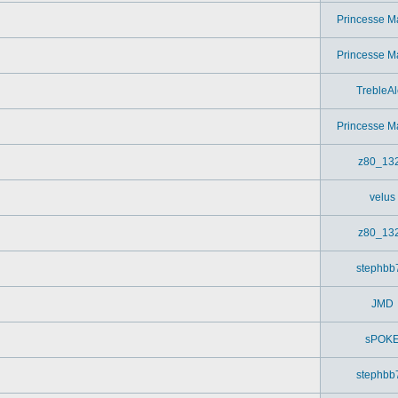
Princesse M
Princesse M
TrebleAl
Princesse M
z80_13
velus
z80_13
stephbb
JMD
sPOK
stephbb