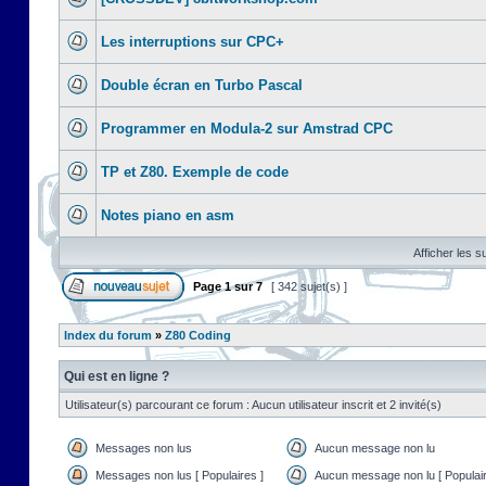
Les interruptions sur CPC+
Double écran en Turbo Pascal
Programmer en Modula-2 sur Amstrad CPC
TP et Z80. Exemple de code
Notes piano en asm
Afficher les s
Page
1
sur
7
[ 342 sujet(s) ]
Index du forum
»
Z80 Coding
Qui est en ligne ?
Utilisateur(s) parcourant ce forum : Aucun utilisateur inscrit et 2 invité(s)
Messages non lus
Aucun message non lu
Messages non lus [ Populaires ]
Aucun message non lu [ Populair