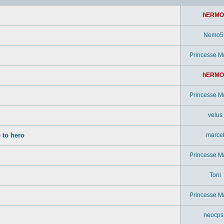
hERMO
Nemo5
Princesse M
hERMO
Princesse M
velus
 to hero
marce
Princesse M
Toni
Princesse M
neocps