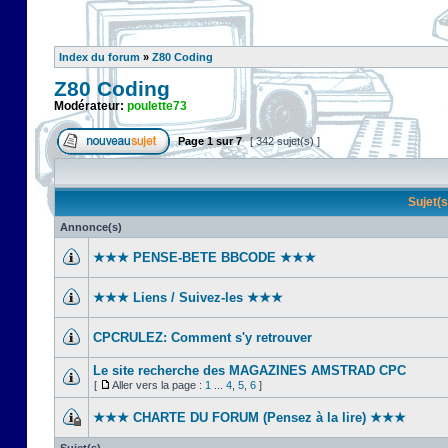
Index du forum
»
Z80 Coding
Z80 Coding
Modérateur:
poulette73
Page
1
sur
7
[ 342 sujet(s) ]
Sujet(
Annonce(s)
★★★ PENSE-BETE BBCODE ★★★
★★★ Liens / Suivez-les ★★★
CPCRULEZ: Comment s'y retrouver‎
Le site recherche des MAGAZINES AMSTRAD CPC
[
Aller vers la page :
1
...
4
,
5
,
6
]
★★★ CHARTE DU FORUM (Pensez à la lire) ★★★