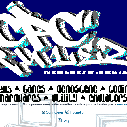
coup de main... Vous pouvez nous aider à mettre ce site à jour: n'hésitez pas à
me con
Connexion
Inscription
FAQ