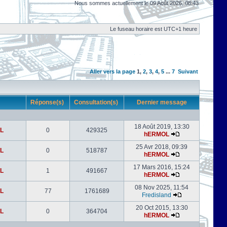
Nous sommes actuellement le 09 Août 2026, 08:43
Le fuseau horaire est UTC+1 heure
Aller vers la page
1
,
2
,
3
,
4
,
5
...
7
Suivant
r
Réponse(s)
Consultation(s)
Dernier message
18 Août 2019, 13:30
L
0
429325
hERMOL
25 Avr 2018, 09:39
L
0
518787
hERMOL
17 Mars 2016, 15:24
L
1
491667
hERMOL
08 Nov 2025, 11:54
L
77
1761689
Fredisland
20 Oct 2015, 13:30
L
0
364704
hERMOL