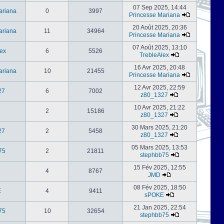
07 Sep 2025, 14:44
ariana
0
3997
Princesse Mariana
20 Août 2025, 20:36
ariana
11
34964
Princesse Mariana
07 Août 2025, 13:10
ex
6
5526
TrebleAlex
16 Avr 2025, 20:48
ariana
10
21455
Princesse Mariana
12 Avr 2025, 22:59
27
6
7002
z80_1327
10 Avr 2025, 21:22
2
15186
z80_1327
30 Mars 2025, 21:20
27
2
5458
z80_1327
05 Mars 2025, 13:53
75
2
21811
stephbb75
15 Fév 2025, 12:55
4
8767
JMD
08 Fév 2025, 18:50
E
4
9411
sPOKE
21 Jan 2025, 22:54
75
10
32654
stephbb75