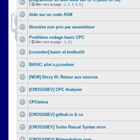
[
Aller vers la page :
1
,
2
,
3
,
4
,
5
]
Aide sur un code ASM
Directive non pris par assembleur
Problème codage basic CPC
[
Aller vers la page :
1
,
2
]
[crossdev] basm et bndbuild
BASIC: plot x,y,couleur
[NEW] Dizzy III: Retour aux sources
[CROSSDEV] CPC Analyser
CPCtelera
[CROSSDEV] github.io & co
[CROSSDEV] Turbo Rascal Syntax error
[CROSSDEV] 8bitworkshop.com