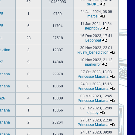
E
62
10452093
sPOKE
24 Jan 2024, 08:09
75
1
9739
marcel
11 Jan 2024, 19:34
75
5
11704
stephbb75
16 Déc 2023, 17:41
at
23
27518
Lebonpat
30 Nov 2023, 23:01
iction
3
12307
krusty_benediction
10 Nov 2023, 21:12
27
9
14848
markerror
17 Oct 2023, 13:03
ariana
0
29978
Princesse Mariana
24 Juil 2023, 16:16
ariana
0
10358
Princesse Mariana
03 Mai 2023, 12:45
h26
4
18839
Princesse Mariana
02 Fév 2023, 12:09
ariana
1
13356
elpapy
27 Jan 2023, 21:30
ariana
2
23264
Princesse Mariana
24 Jan 2023, 09:09
ariana
0
12606