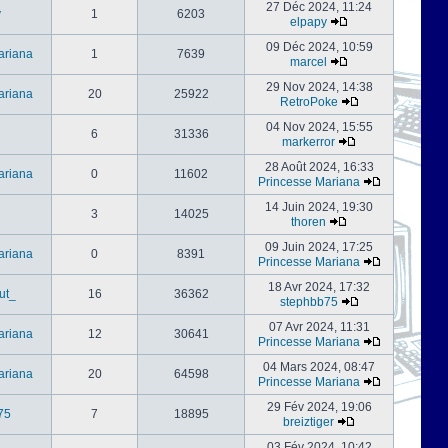
27 Déc 2024, 11:24
y
1
6203
elpapy
09 Déc 2024, 10:59
ariana
1
7639
marcel
29 Nov 2024, 14:38
ariana
20
25922
RetroPoke
04 Nov 2024, 15:55
6
31336
markerror
28 Août 2024, 16:33
ariana
0
11602
Princesse Mariana
14 Juin 2024, 19:30
3
14025
thoren
09 Juin 2024, 17:25
ariana
0
8391
Princesse Mariana
18 Avr 2024, 17:32
ut_
16
36362
stephbb75
07 Avr 2024, 11:31
ariana
12
30641
Princesse Mariana
04 Mars 2024, 08:47
ariana
20
64598
Princesse Mariana
29 Fév 2024, 19:06
75
7
18895
breiztiger
03 Fév 2024, 10:42