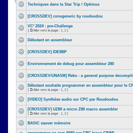
Techniques dans la Star Trip / Optimus
[CROSSDEV] convgeneric by roudoudou
VC³ 2024 : pre-Challenge
[
Aller vers la page :
1
,
2
]
Débutant en assembleur
[CROSSDEV] IDE8BP
Environnement de debug pour assembleur 280
[CROSSDEV/UNASM] Reko - a general purpose decompile
Débutant souhaite programmer en assembleur pour le C
[
Aller vers la page :
1
,
2
]
[VIDEO] Synthèse audio sur CPC par Roudoudou
[CROSSDEV] UZ80 a micro Z80 macro assembler
[
Aller vers la page :
1
,
2
]
BASIC sauver mémoire
programmer en asm 8080 sur CPC (sous CP/M)