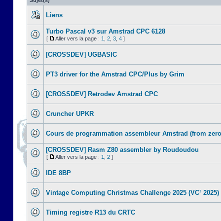
Sujet(s)
Liens
Turbo Pascal v3 sur Amstrad CPC 6128
[
Aller vers la page :
1
,
2
,
3
,
4
]
[CROSSDEV] UGBASIC
PT3 driver for the Amstrad CPC/Plus by Grim
[CROSSDEV] Retrodev Amstrad CPC
Cruncher UPKR
Cours de programmation assembleur Amstrad (from zero
[CROSSDEV] Rasm Z80 assembler by Roudoudou
[
Aller vers la page :
1
,
2
]
IDE 8BP
Vintage Computing Christmas Challenge 2025 (VC³ 2025)
Timing registre R13 du CRTC