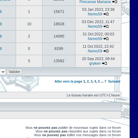
Princesse Mariana
03 Jan 2023, 23:38
9
1
15671
Nemo59
03 Déc 2022, 11:47
9
10
18628
Nemo59
31 Oct 2022, 00:03
9
2
14095
Nemo59
11 Oct 2022, 22:42
9
0
8299
Nemo59
20 Sep 2022, 09:44
5
13592
gryken
Aller vers la page
1
,
2
,
3
,
4
,
5
...
7
Suivant
Le fuseau horaire est UTC+1 heure
Vous
ne pouvez pas
publier de nouveaux sujets dans ce forum
Vous
ne pouvez pas
répondre aux sujets dans ce forum
Vous
ne pouvez pas
éditer vos messages dans ce forum