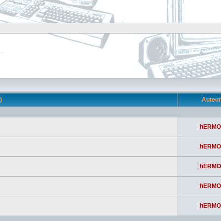
s)
Auteu
hERMO
hERMO
hERMO
hERMO
hERMO