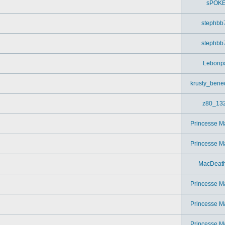
sPOK
stephbb
stephbb
Lebonp
krusty_bened
z80_13
Princesse M
Princesse M
MacDeat
Princesse M
Princesse M
Princesse M