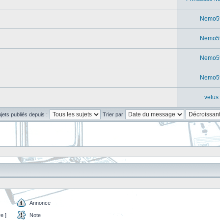
Nemo5
Nemo5
Nemo5
Nemo5
velus
ujets publiés depuis :
Trier par
Annonce
e ]
Note