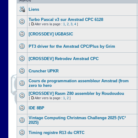
Sujet(s)
Liens
Turbo Pascal v3 sur Amstrad CPC 6128
[
Aller vers la page :
1
,
2
,
3
,
4
]
[CROSSDEV] UGBASIC
PT3 driver for the Amstrad CPC/Plus by Grim
[CROSSDEV] Retrodev Amstrad CPC
Cruncher UPKR
Cours de programmation assembleur Amstrad (from
zero to hero
[CROSSDEV] Rasm Z80 assembler by Roudoudou
[
Aller vers la page :
1
,
2
]
IDE 8BP
Vintage Computing Christmas Challenge 2025 (VC³
2025)
Timing registre R13 du CRTC