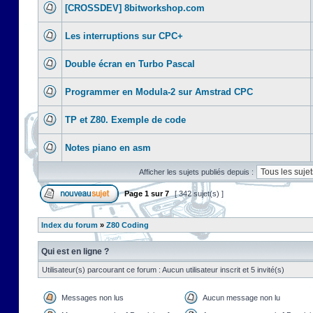
[CROSSDEV] 8bitworkshop.com
Les interruptions sur CPC+
Double écran en Turbo Pascal
Programmer en Modula-2 sur Amstrad CPC
TP et Z80. Exemple de code
Notes piano en asm
Afficher les sujets publiés depuis :
Page
1
sur
7
[ 342 sujet(s) ]
Index du forum
»
Z80 Coding
Qui est en ligne ?
Utilisateur(s) parcourant ce forum : Aucun utilisateur inscrit et 5 invité(s)
Messages non lus
Aucun message non lu