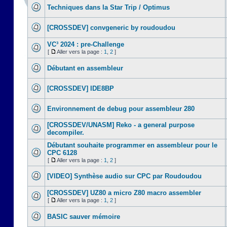
Techniques dans la Star Trip / Optimus
[CROSSDEV] convgeneric by roudoudou
VC³ 2024 : pre-Challenge
[
Aller vers la page :
1
,
2
]
Débutant en assembleur
[CROSSDEV] IDE8BP
Environnement de debug pour assembleur 280
[CROSSDEV/UNASM] Reko - a general purpose
decompiler.
Débutant souhaite programmer en assembleur pour le
CPC 6128
[
Aller vers la page :
1
,
2
]
[VIDEO] Synthèse audio sur CPC par Roudoudou
[CROSSDEV] UZ80 a micro Z80 macro assembler
[
Aller vers la page :
1
,
2
]
BASIC sauver mémoire