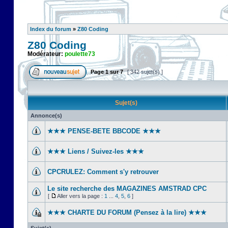
Index du forum
»
Z80 Coding
Z80 Coding
Modérateur:
poulette73
Page
1
sur
7
[ 342 sujet(s) ]
Sujet(s)
Annonce(s)
★★★ PENSE-BETE BBCODE ★★★
★★★ Liens / Suivez-les ★★★
CPCRULEZ: Comment s'y retrouver‎
Le site recherche des MAGAZINES AMSTRAD CPC
[
Aller vers la page :
1
...
4
,
5
,
6
]
★★★ CHARTE DU FORUM (Pensez à la lire) ★★★