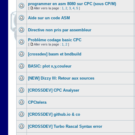
programmer en asm 8080 sur CPC (sous CP/M)
[
Aller vers la page :
1
,
2
,
3
,
4
,
5
]
Aide sur un code ASM
Directive non pris par assembleur
Problème codage basic CPC
[
Aller vers la page :
1
,
2
]
[crossdev] basm et bndbuild
BASIC: plot x,y,couleur
[NEW] Dizzy III: Retour aux sources
[CROSSDEV] CPC Analyser
CPCtelera
[CROSSDEV] github.io & co
[CROSSDEV] Turbo Rascal Syntax error