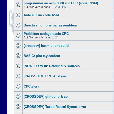
programmer en asm 8080 sur CPC (sous CP/M)
[
Aller vers la page :
1
,
2
,
3
,
4
,
5
]
Aide sur un code ASM
Directive non pris par assembleur
Problème codage basic CPC
[
Aller vers la page :
1
,
2
]
[crossdev] basm et bndbuild
BASIC: plot x,y,couleur
[NEW] Dizzy III: Retour aux sources
[CROSSDEV] CPC Analyser
CPCtelera
[CROSSDEV] github.io & co
[CROSSDEV] Turbo Rascal Syntax error