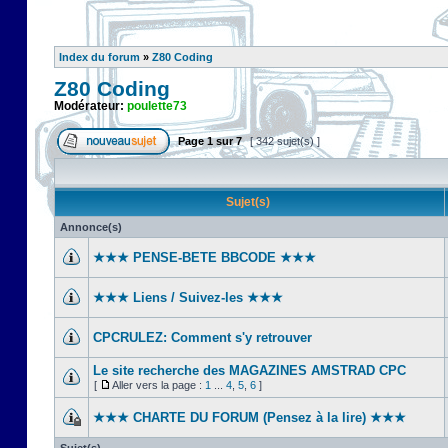
Index du forum
»
Z80 Coding
Z80 Coding
Modérateur:
poulette73
Page
1
sur
7
[ 342 sujet(s) ]
Sujet(s)
Annonce(s)
★★★ PENSE-BETE BBCODE ★★★
★★★ Liens / Suivez-les ★★★
CPCRULEZ: Comment s'y retrouver‎
Le site recherche des MAGAZINES AMSTRAD CPC
[
Aller vers la page :
1
...
4
,
5
,
6
]
★★★ CHARTE DU FORUM (Pensez à la lire) ★★★