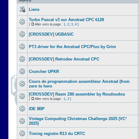
Sujet(s)
Liens
Turbo Pascal v3 sur Amstrad CPC 6128
[
Aller vers la page :
1
,
2
,
3
,
4
]
[CROSSDEV] UGBASIC
PT3 driver for the Amstrad CPC/Plus by Grim
[CROSSDEV] Retrodev Amstrad CPC
Cruncher UPKR
Cours de programmation assembleur Amstrad (from
zero to hero
[CROSSDEV] Rasm Z80 assembler by Roudoudou
[
Aller vers la page :
1
,
2
]
IDE 8BP
Vintage Computing Christmas Challenge 2025 (VC³
2025)
Timing registre R13 du CRTC