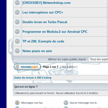
[CROSSDEV] 8bitworkshop.com
Les interruptions sur CPC+
Double écran en Turbo Pascal
Programmer en Modula-2 sur Amstrad CPC
TP et Z80. Exemple de code
Notes piano en asm
Afficher les sujets publiés depuis :
Page
1
sur
7
[ 342 sujet(s) ]
Index du forum
»
Z80 Coding
Qui est en ligne ?
Utilisateur(s) parcourant ce forum : Aucun utilisateur inscrit et 2 invité(s)
Messages non lus
Aucun message non lu