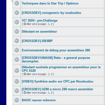
Techniques dans la Star Trip / Optimus
[CROSSDEV] convgeneric by roudoudou
VC³ 2024 : pre-Challenge
[
Aller vers la page :
1
,
2
]
Débutant en assembleur
[CROSSDEV] IDE8BP
Environnement de debug pour assembleur 280
[CROSSDEV/UNASM] Reko - a general purpose
decompiler.
Débutant souhaite programmer en assembleur pour le
CPC 6128
[
Aller vers la page :
1
,
2
]
[VIDEO] Synthèse audio sur CPC par Roudoudou
[CROSSDEV] UZ80 a micro Z80 macro assembler
[
Aller vers la page :
1
,
2
]
BASIC sauver mémoire