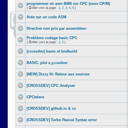
programmer en asm 8080 sur CPC (sous CP/M)
[
Aller vers la page :
1
,
2
,
3
,
4
,
5
]
Aide sur un code ASM
Directive non pris par assembleur
Problème codage basic CPC
[
Aller vers la page :
1
,
2
]
[crossdev] basm et bndbuild
BASIC: plot x,y,couleur
[NEW] Dizzy III: Retour aux sources
[CROSSDEV] CPC Analyser
CPCtelera
[CROSSDEV] github.io & co
[CROSSDEV] Turbo Rascal Syntax error