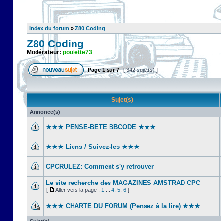
Index du forum
»
Z80 Coding
Z80 Coding
Modérateur:
poulette73
Page
1
sur
7
[ 342 sujet(s) ]
Sujet(s)
Annonce(s)
★★★ PENSE-BETE BBCODE ★★★
★★★ Liens / Suivez-les ★★★
CPCRULEZ: Comment s'y retrouver‎
Le site recherche des MAGAZINES AMSTRAD CPC
[
Aller vers la page :
1
...
4
,
5
,
6
]
★★★ CHARTE DU FORUM (Pensez à la lire) ★★★