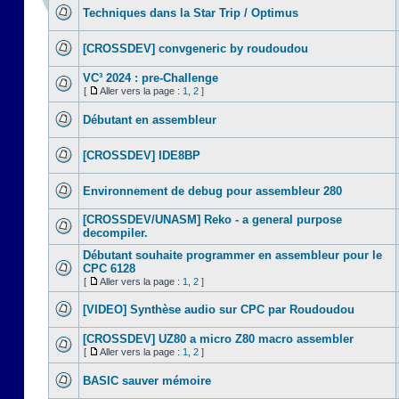
Techniques dans la Star Trip / Optimus
[CROSSDEV] convgeneric by roudoudou
VC³ 2024 : pre-Challenge
[
Aller vers la page :
1
,
2
]
Débutant en assembleur
[CROSSDEV] IDE8BP
Environnement de debug pour assembleur 280
[CROSSDEV/UNASM] Reko - a general purpose
decompiler.
Débutant souhaite programmer en assembleur pour le
CPC 6128
[
Aller vers la page :
1
,
2
]
[VIDEO] Synthèse audio sur CPC par Roudoudou
[CROSSDEV] UZ80 a micro Z80 macro assembler
[
Aller vers la page :
1
,
2
]
BASIC sauver mémoire