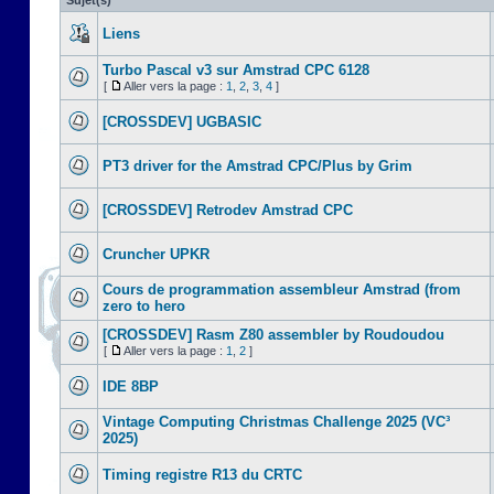
Sujet(s)
Liens
Turbo Pascal v3 sur Amstrad CPC 6128
[
Aller vers la page :
1
,
2
,
3
,
4
]
[CROSSDEV] UGBASIC
PT3 driver for the Amstrad CPC/Plus by Grim
[CROSSDEV] Retrodev Amstrad CPC
Cruncher UPKR
Cours de programmation assembleur Amstrad (from
zero to hero
[CROSSDEV] Rasm Z80 assembler by Roudoudou
[
Aller vers la page :
1
,
2
]
IDE 8BP
Vintage Computing Christmas Challenge 2025 (VC³
2025)
Timing registre R13 du CRTC