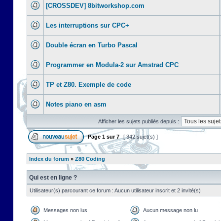
[CROSSDEV] 8bitworkshop.com
Les interruptions sur CPC+
Double écran en Turbo Pascal
Programmer en Modula-2 sur Amstrad CPC
TP et Z80. Exemple de code
Notes piano en asm
Afficher les sujets publiés depuis :
Page
1
sur
7
[ 342 sujet(s) ]
Index du forum
»
Z80 Coding
Qui est en ligne ?
Utilisateur(s) parcourant ce forum : Aucun utilisateur inscrit et 2 invité(s)
Messages non lus
Aucun message non lu