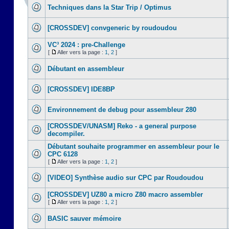
Techniques dans la Star Trip / Optimus
[CROSSDEV] convgeneric by roudoudou
VC³ 2024 : pre-Challenge
[
Aller vers la page :
1
,
2
]
Débutant en assembleur
[CROSSDEV] IDE8BP
Environnement de debug pour assembleur 280
[CROSSDEV/UNASM] Reko - a general purpose
decompiler.
Débutant souhaite programmer en assembleur pour le
CPC 6128
[
Aller vers la page :
1
,
2
]
[VIDEO] Synthèse audio sur CPC par Roudoudou
[CROSSDEV] UZ80 a micro Z80 macro assembler
[
Aller vers la page :
1
,
2
]
BASIC sauver mémoire