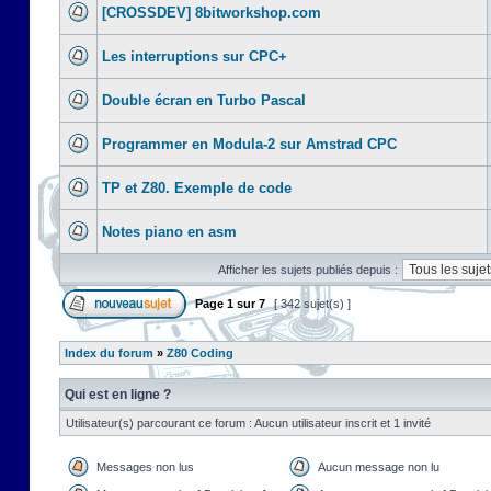
[CROSSDEV] 8bitworkshop.com
Les interruptions sur CPC+
Double écran en Turbo Pascal
Programmer en Modula-2 sur Amstrad CPC
TP et Z80. Exemple de code
Notes piano en asm
Afficher les sujets publiés depuis :
Page
1
sur
7
[ 342 sujet(s) ]
Index du forum
»
Z80 Coding
Qui est en ligne ?
Utilisateur(s) parcourant ce forum : Aucun utilisateur inscrit et 1 invité
Messages non lus
Aucun message non lu