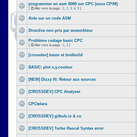
programmer en asm 8080 sur CPC (sous CP/M)
[
Aller vers la page :
1
,
2
,
3
,
4
,
5
]
Aide sur un code ASM
Directive non pris par assembleur
Problème codage basic CPC
[
Aller vers la page :
1
,
2
]
[crossdev] basm et bndbuild
BASIC: plot x,y,couleur
[NEW] Dizzy III: Retour aux sources
[CROSSDEV] CPC Analyser
CPCtelera
[CROSSDEV] github.io & co
[CROSSDEV] Turbo Rascal Syntax error