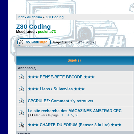
Index du forum
»
Z80 Coding
Z80 Coding
Modérateur:
poulette73
Page
1
sur
7
[ 342 sujet(s) ]
Sujet(s)
Annonce(s)
★★★ PENSE-BETE BBCODE ★★★
★★★ Liens / Suivez-les ★★★
CPCRULEZ: Comment s'y retrouver‎
Le site recherche des MAGAZINES AMSTRAD CPC
[
Aller vers la page :
1
...
4
,
5
,
6
]
★★★ CHARTE DU FORUM (Pensez à la lire) ★★★