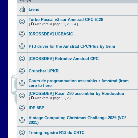
Sujet(s)
Liens
Turbo Pascal v3 sur Amstrad CPC 6128
[
Aller vers la page :
1
,
2
,
3
,
4
]
[CROSSDEV] UGBASIC
PT3 driver for the Amstrad CPC/Plus by Grim
[CROSSDEV] Retrodev Amstrad CPC
Cruncher UPKR
Cours de programmation assembleur Amstrad (from
zero to hero
[CROSSDEV] Rasm Z80 assembler by Roudoudou
[
Aller vers la page :
1
,
2
]
IDE 8BP
Vintage Computing Christmas Challenge 2025 (VC³
2025)
Timing registre R13 du CRTC