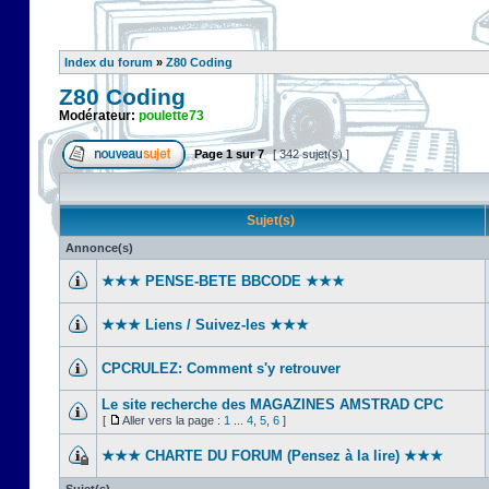
Index du forum
»
Z80 Coding
Z80 Coding
Modérateur:
poulette73
Page
1
sur
7
[ 342 sujet(s) ]
Sujet(s)
Annonce(s)
★★★ PENSE-BETE BBCODE ★★★
★★★ Liens / Suivez-les ★★★
CPCRULEZ: Comment s'y retrouver‎
Le site recherche des MAGAZINES AMSTRAD CPC
[
Aller vers la page :
1
...
4
,
5
,
6
]
★★★ CHARTE DU FORUM (Pensez à la lire) ★★★