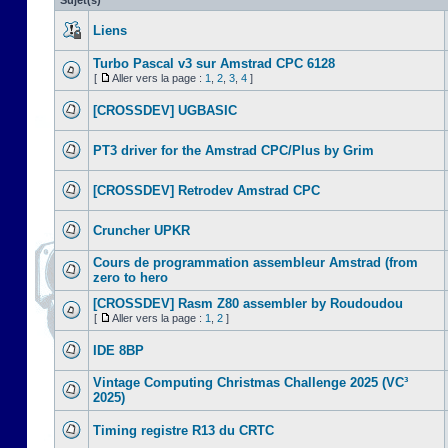
Sujet(s)
Liens
Turbo Pascal v3 sur Amstrad CPC 6128
[
Aller vers la page :
1
,
2
,
3
,
4
]
[CROSSDEV] UGBASIC
PT3 driver for the Amstrad CPC/Plus by Grim
[CROSSDEV] Retrodev Amstrad CPC
Cruncher UPKR
Cours de programmation assembleur Amstrad (from
zero to hero
[CROSSDEV] Rasm Z80 assembler by Roudoudou
[
Aller vers la page :
1
,
2
]
IDE 8BP
Vintage Computing Christmas Challenge 2025 (VC³
2025)
Timing registre R13 du CRTC