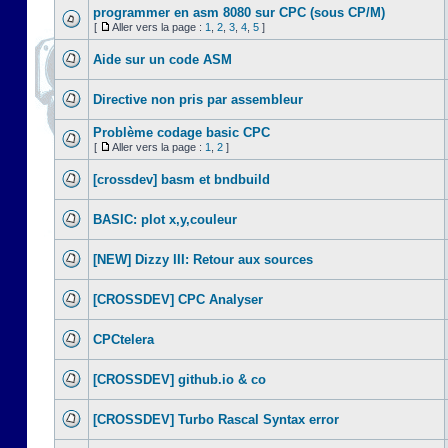
programmer en asm 8080 sur CPC (sous CP/M)
[
Aller vers la page :
1
,
2
,
3
,
4
,
5
]
Aide sur un code ASM
Directive non pris par assembleur
Problème codage basic CPC
[
Aller vers la page :
1
,
2
]
[crossdev] basm et bndbuild
BASIC: plot x,y,couleur
[NEW] Dizzy III: Retour aux sources
[CROSSDEV] CPC Analyser
CPCtelera
[CROSSDEV] github.io & co
[CROSSDEV] Turbo Rascal Syntax error