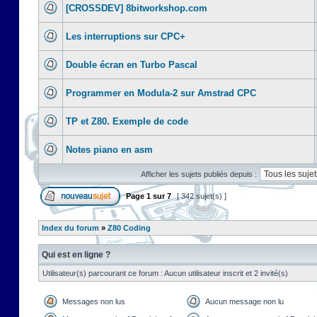
[CROSSDEV] 8bitworkshop.com
Les interruptions sur CPC+
Double écran en Turbo Pascal
Programmer en Modula-2 sur Amstrad CPC
TP et Z80. Exemple de code
Notes piano en asm
Afficher les sujets publiés depuis :
Page
1
sur
7
[ 342 sujet(s) ]
Index du forum
»
Z80 Coding
Qui est en ligne ?
Utilisateur(s) parcourant ce forum : Aucun utilisateur inscrit et 2 invité(s)
Messages non lus
Aucun message non lu