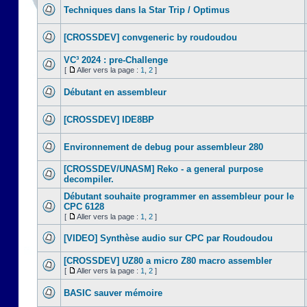
Techniques dans la Star Trip / Optimus
[CROSSDEV] convgeneric by roudoudou
VC³ 2024 : pre-Challenge
[
Aller vers la page :
1
,
2
]
Débutant en assembleur
[CROSSDEV] IDE8BP
Environnement de debug pour assembleur 280
[CROSSDEV/UNASM] Reko - a general purpose
decompiler.
Débutant souhaite programmer en assembleur pour le
CPC 6128
[
Aller vers la page :
1
,
2
]
[VIDEO] Synthèse audio sur CPC par Roudoudou
[CROSSDEV] UZ80 a micro Z80 macro assembler
[
Aller vers la page :
1
,
2
]
BASIC sauver mémoire