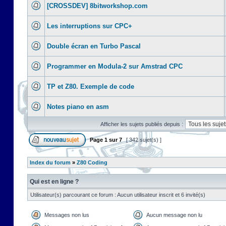
[CROSSDEV] 8bitworkshop.com
Les interruptions sur CPC+
Double écran en Turbo Pascal
Programmer en Modula-2 sur Amstrad CPC
TP et Z80. Exemple de code
Notes piano en asm
Afficher les sujets publiés depuis :
Page
1
sur
7
[ 342 sujet(s) ]
Index du forum
»
Z80 Coding
Qui est en ligne ?
Utilisateur(s) parcourant ce forum : Aucun utilisateur inscrit et 6 invité(s)
Messages non lus
Aucun message non lu