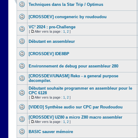
Techniques dans la Star Trip / Optimus
[CROSSDEV] convgeneric by roudoudou
VC³ 2024 : pre-Challenge
[
Aller vers la page :
1
,
2
]
Débutant en assembleur
[CROSSDEV] IDE8BP
Environnement de debug pour assembleur 280
[CROSSDEV/UNASM] Reko - a general purpose
decompiler.
Débutant souhaite programmer en assembleur pour le
CPC 6128
[
Aller vers la page :
1
,
2
]
[VIDEO] Synthèse audio sur CPC par Roudoudou
[CROSSDEV] UZ80 a micro Z80 macro assembler
[
Aller vers la page :
1
,
2
]
BASIC sauver mémoire