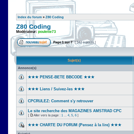
Index du forum
»
Z80 Coding
Z80 Coding
Modérateur:
poulette73
Page
1
sur
7
[ 342 sujet(s) ]
Sujet(s)
Annonce(s)
★★★ PENSE-BETE BBCODE ★★★
★★★ Liens / Suivez-les ★★★
CPCRULEZ: Comment s'y retrouver‎
Le site recherche des MAGAZINES AMSTRAD CPC
[
Aller vers la page :
1
...
4
,
5
,
6
]
★★★ CHARTE DU FORUM (Pensez à la lire) ★★★