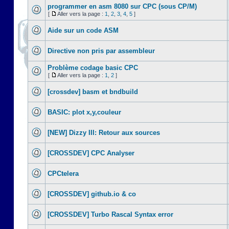
programmer en asm 8080 sur CPC (sous CP/M)
[
Aller vers la page :
1
,
2
,
3
,
4
,
5
]
Aide sur un code ASM
Directive non pris par assembleur
Problème codage basic CPC
[
Aller vers la page :
1
,
2
]
[crossdev] basm et bndbuild
BASIC: plot x,y,couleur
[NEW] Dizzy III: Retour aux sources
[CROSSDEV] CPC Analyser
CPCtelera
[CROSSDEV] github.io & co
[CROSSDEV] Turbo Rascal Syntax error