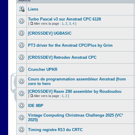
Sujet(s)
Liens
Turbo Pascal v3 sur Amstrad CPC 6128
[
Aller vers la page :
1
,
2
,
3
,
4
]
[CROSSDEV] UGBASIC
PT3 driver for the Amstrad CPC/Plus by Grim
[CROSSDEV] Retrodev Amstrad CPC
Cruncher UPKR
Cours de programmation assembleur Amstrad (from
zero to hero
[CROSSDEV] Rasm Z80 assembler by Roudoudou
[
Aller vers la page :
1
,
2
]
IDE 8BP
Vintage Computing Christmas Challenge 2025 (VC³
2025)
Timing registre R13 du CRTC