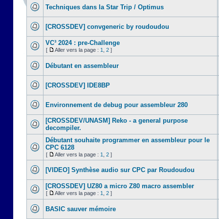
Techniques dans la Star Trip / Optimus
[CROSSDEV] convgeneric by roudoudou
VC³ 2024 : pre-Challenge
[
Aller vers la page :
1
,
2
]
Débutant en assembleur
[CROSSDEV] IDE8BP
Environnement de debug pour assembleur 280
[CROSSDEV/UNASM] Reko - a general purpose
decompiler.
Débutant souhaite programmer en assembleur pour le
CPC 6128
[
Aller vers la page :
1
,
2
]
[VIDEO] Synthèse audio sur CPC par Roudoudou
[CROSSDEV] UZ80 a micro Z80 macro assembler
[
Aller vers la page :
1
,
2
]
BASIC sauver mémoire