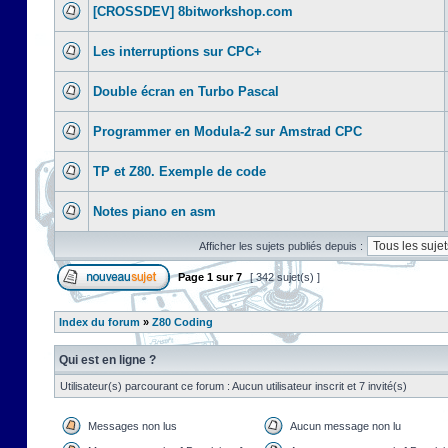
[CROSSDEV] 8bitworkshop.com
Les interruptions sur CPC+
Double écran en Turbo Pascal
Programmer en Modula-2 sur Amstrad CPC
TP et Z80. Exemple de code
Notes piano en asm
Afficher les sujets publiés depuis :
Page
1
sur
7
[ 342 sujet(s) ]
Index du forum
»
Z80 Coding
Qui est en ligne ?
Utilisateur(s) parcourant ce forum : Aucun utilisateur inscrit et 7 invité(s)
Messages non lus
Aucun message non lu