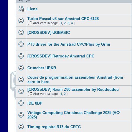
Sujet(s)
Liens
Turbo Pascal v3 sur Amstrad CPC 6128
[
Aller vers la page :
1
,
2
,
3
,
4
]
[CROSSDEV] UGBASIC
PT3 driver for the Amstrad CPC/Plus by Grim
[CROSSDEV] Retrodev Amstrad CPC
Cruncher UPKR
Cours de programmation assembleur Amstrad (from
zero to hero
[CROSSDEV] Rasm Z80 assembler by Roudoudou
[
Aller vers la page :
1
,
2
]
IDE 8BP
Vintage Computing Christmas Challenge 2025 (VC³
2025)
Timing registre R13 du CRTC