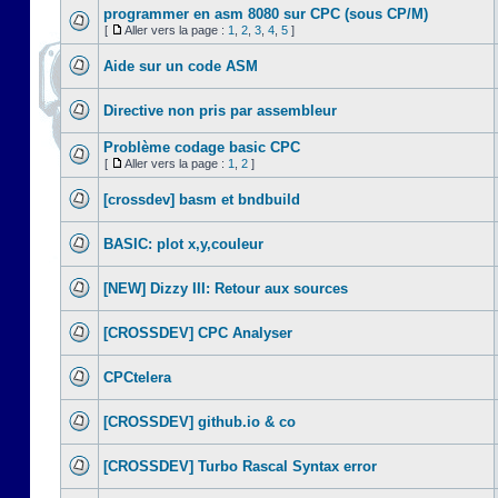
programmer en asm 8080 sur CPC (sous CP/M)
[
Aller vers la page :
1
,
2
,
3
,
4
,
5
]
Aide sur un code ASM
Directive non pris par assembleur
Problème codage basic CPC
[
Aller vers la page :
1
,
2
]
[crossdev] basm et bndbuild
BASIC: plot x,y,couleur
[NEW] Dizzy III: Retour aux sources
[CROSSDEV] CPC Analyser
CPCtelera
[CROSSDEV] github.io & co
[CROSSDEV] Turbo Rascal Syntax error