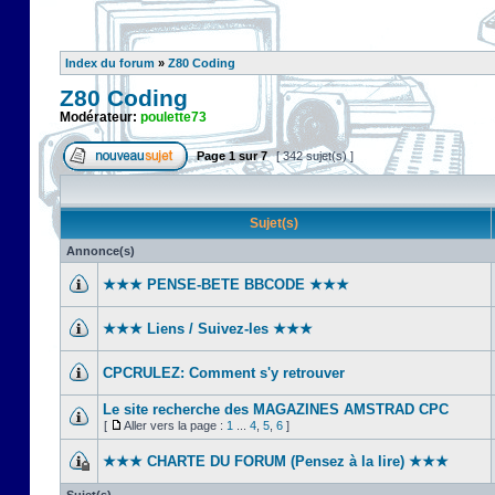
Index du forum
»
Z80 Coding
Z80 Coding
Modérateur:
poulette73
Page
1
sur
7
[ 342 sujet(s) ]
Sujet(s)
Annonce(s)
★★★ PENSE-BETE BBCODE ★★★
★★★ Liens / Suivez-les ★★★
CPCRULEZ: Comment s'y retrouver‎
Le site recherche des MAGAZINES AMSTRAD CPC
[
Aller vers la page :
1
...
4
,
5
,
6
]
★★★ CHARTE DU FORUM (Pensez à la lire) ★★★