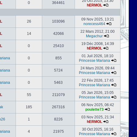
20 Oct 2015, 13:30
L
0
364461
hERMOL
09 Nov 2025, 13:21
L
26
103096
norecess464
22 Mars 2012, 21:00
L
14
42066
Megachur
19 Déc 2008, 14:39
L
0
25410
hERMOL
01 Juil 2026, 18:10
ariana
0
855
Princesse Mariana
24 Mars 2026, 09:44
ariana
0
5724
Princesse Mariana
22 Fév 2026, 17:45
ariana
0
5463
Princesse Mariana
05 Jan 2026, 15:05
L
55
211079
Princesse Mariana
06 Nov 2025, 06:42
ak
185
267316
poulette73
03 Nov 2025, 21:34
h26
1
8226
hERMOL
30 Oct 2025, 16:16
ariana
4
21975
Princesse Mariana