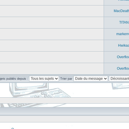
MacDeat
TITAN
markerr
Hwika
Overflo
Overflo
ujets publiés depuis :
Trier par