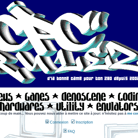
coup de main... Vous pouvez nous aider à mettre ce site à jour: n'hésitez pas à
me con
Connexion
Inscription
FAQ