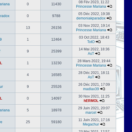
08 Fév 2023, 11:22
ariana
0
11430
Princesse Mariana
05 Déc 2022, 19:38
radox
0
9788
demoniakparadox
03 Nov 2022, 19:14
13
26156
Princesse Mariana
03 Oct 2022, 18:43
9
1
12464
TotO
14 Mai 2022, 18:36
f
9
25399
AsT
28 Mars 2022, 19:44
L
1
13230
Princesse Mariana
28 Déc 2021, 18:11
4
16585
AsT
26 Déc 2021, 17:09
ur
9
25526
madlax39
30 Nov 2021, 11:25
L
0
14097
hERMOL
29 Juin 2021, 20:07
ariana
5
18978
marcel
11 Juin 2021, 17:16
ve
25
59180
Megachur
23 Mai 2021, 12:57