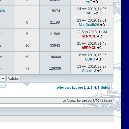
AsT
24 Avr 2019, 14:05
h26
1
15974
TotO
23 Avr 2019, 19:01
6
21198
MacDeath26
22 Sep 2018, 11:34
or
5
21566
hERMOL
25 Avr 2018, 21:49
a
10
33943
hERMOL
18 Avr 2018, 15:26
w
50
106040
TOUKO
13 Avr 2018, 23:37
w
79
126336
Golem13
Aller vers la page
1
,
2
,
3
,
4
,
5
Suivant
Le fuseau horaire est UTC+1 heure