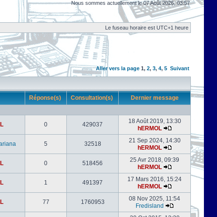
Nous sommes actuellement le 07 Août 2026, 03:57
Le fuseau horaire est UTC+1 heure
Aller vers la page
1
,
2
,
3
,
4
,
5
Suivant
r
Réponse(s)
Consultation(s)
Dernier message
18 Août 2019, 13:30
L
0
429037
hERMOL
21 Sep 2024, 14:30
ariana
5
32518
hERMOL
25 Avr 2018, 09:39
L
0
518456
hERMOL
17 Mars 2016, 15:24
L
1
491397
hERMOL
08 Nov 2025, 11:54
L
77
1760953
Fredisland