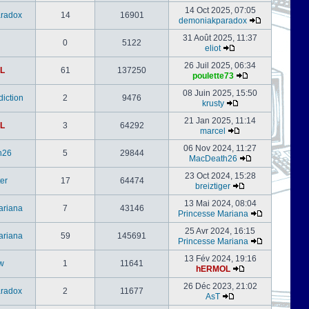
14 Oct 2025, 07:05
radox
14
16901
demoniakparadox
31 Août 2025, 11:37
0
5122
eliot
26 Juil 2025, 06:34
L
61
137250
poulette73
08 Juin 2025, 15:50
iction
2
9476
krusty
21 Jan 2025, 11:14
L
3
64292
marcel
06 Nov 2024, 11:27
h26
5
29844
MacDeath26
23 Oct 2024, 15:28
er
17
64474
breiztiger
13 Mai 2024, 08:04
ariana
7
43146
Princesse Mariana
25 Avr 2024, 16:15
ariana
59
145691
Princesse Mariana
13 Fév 2024, 19:16
w
1
11641
hERMOL
26 Déc 2023, 21:02
radox
2
11677
AsT