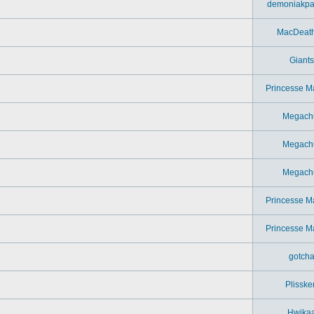
demoniakpa
MacDeat
Giants
Princesse M
Megach
Megach
Megach
Princesse M
Princesse M
gotch
Plisske
Hwika