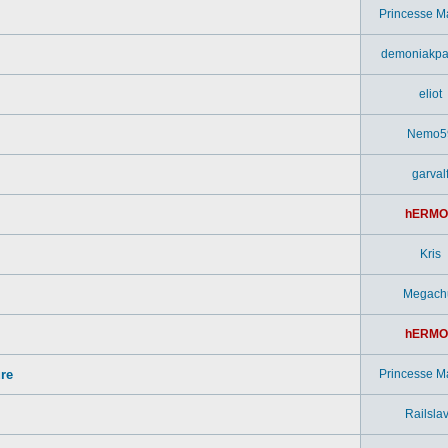
Princesse M
demoniakpa
eliot
Nemo5
garval
hERMO
Kris
Megach
hERMO
ure
Princesse M
Railsla