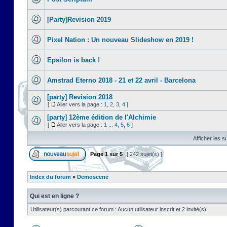
[Party]Revision 2019
Pixel Nation : Un nouveau Slideshow en 2019 !
Epsilon is back !
Amstrad Eterno 2018 - 21 et 22 avril - Barcelona
[party] Revision 2018
[
Aller vers la page :
1
,
2
,
3
,
4
]
[party] 12ème édition de l'Alchimie
[
Aller vers la page :
1
...
4
,
5
,
6
]
Afficher les s
Page
1
sur
5
[ 242 sujet(s) ]
Index du forum
»
Demoscene
Qui est en ligne ?
Utilisateur(s) parcourant ce forum : Aucun utilisateur inscrit et 2 invité(s)