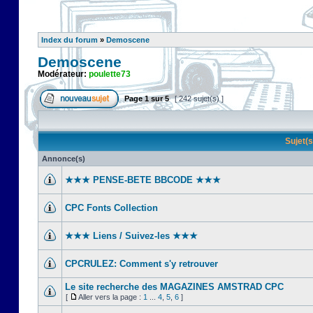
Index du forum
»
Demoscene
Demoscene
Modérateur:
poulette73
Page
1
sur
5
[ 242 sujet(s) ]
Sujet(
Annonce(s)
★★★ PENSE-BETE BBCODE ★★★
CPC Fonts Collection
★★★ Liens / Suivez-les ★★★
CPCRULEZ: Comment s'y retrouver‎
Le site recherche des MAGAZINES AMSTRAD CPC
[
Aller vers la page :
1
...
4
,
5
,
6
]