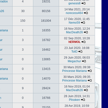
radox
4
19231
genesis8
14 Mai 2021, 20:14
h26
30
80156
norecess464
17 Déc 2020, 11:45
150
181004
Nemo59
16 Nov 2020, 12:24
ariana
1
16355
MacDeath26
02 Sep 2020, 10:28
ur
3
16782
hERMOL
23 Juil 2020, 16:08
ur
3
16462
TotO
29 Juin 2020, 06:03
ur
0
13065
Megachur
30 Mars 2020, 09:38
ariana
0
13415
Princesse Mariana
30 Mars 2020, 09:35
ariana
0
14070
Princesse Mariana
16 Nov 2019, 01:04
a
9
28424
MacDeath26
28 Juin 2019, 14:31
n
0
16766
Plissken
28 Avr 2019, 10:59
a
9
25155