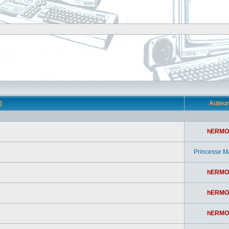
s)
Auteu
hERMO
Princesse M
hERMO
hERMO
hERMO