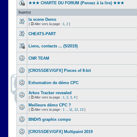
★★★ CHARTE DU FORUM (Pensez à la lire) ★★★
Sujet(s)
la scene Demo
[
Aller vers la page :
1
,
2
]
CHEATS-PART
Liens, contacts ... (5/2019)
CNR TEAM
[CROSSDEV/GFX] Pieces of 8-bit
Exhumation de démo CPC
Arkos Tracker revealed
[
Aller vers la page :
1
,
2
,
3
,
4
]
Meilleure démo CPC ?
[
Aller vers la page :
1
...
11
,
12
,
13
]
BND#5 graphix compo
[CROSSDEV/GFX] Multipaint 2019