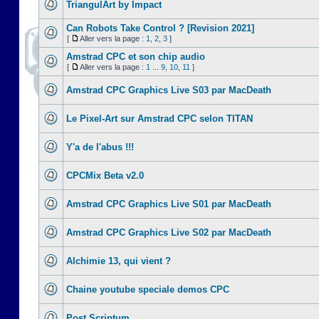
TriangulArt by Impact
Can Robots Take Control ? [Revision 2021]
[
Aller vers la page :
1
,
2
,
3
]
Amstrad CPC et son chip audio
[
Aller vers la page :
1
...
9
,
10
,
11
]
Amstrad CPC Graphics Live S03 par MacDeath
Le Pixel-Art sur Amstrad CPC selon TITAN
Y'a de l'abus !!!
CPCMix Beta v2.0
Amstrad CPC Graphics Live S01 par MacDeath
Amstrad CPC Graphics Live S02 par MacDeath
Alchimie 13, qui vient ?
Chaine youtube speciale demos CPC
Post Scriptum