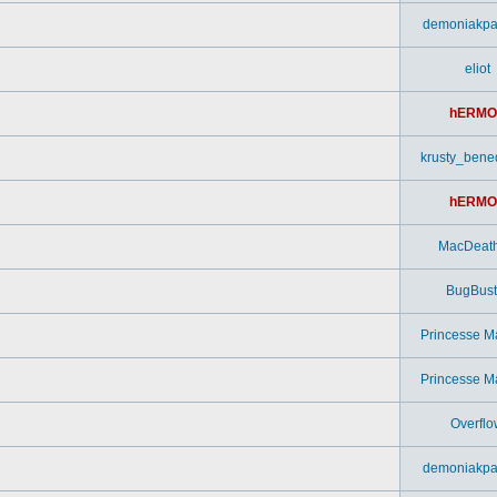
demoniakpa
eliot
hERMO
krusty_bened
hERMO
MacDeat
BugBust
Princesse M
Princesse M
Overflo
demoniakpa