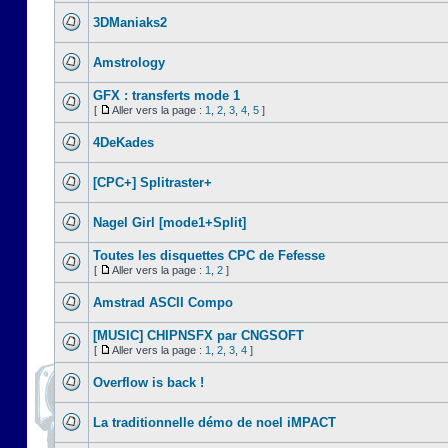
3DManiaks2
Amstrology
GFX : transferts mode 1
[
Aller vers la page :
1
,
2
,
3
,
4
,
5
]
4DeKades
[CPC+] Splitraster+
Nagel Girl [mode1+Split]
Toutes les disquettes CPC de Fefesse
[
Aller vers la page :
1
,
2
]
Amstrad ASCII Compo
[MUSIC] CHIPNSFX par CNGSOFT
[
Aller vers la page :
1
,
2
,
3
,
4
]
Overflow is back !
La traditionnelle démo de noel iMPACT