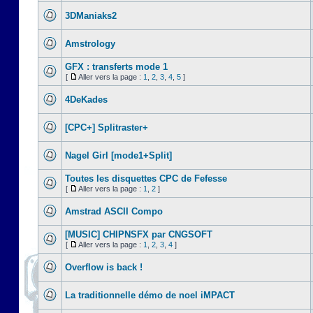
3DManiaks2
Amstrology
GFX : transferts mode 1
[
Aller vers la page :
1
,
2
,
3
,
4
,
5
]
4DeKades
[CPC+] Splitraster+
Nagel Girl [mode1+Split]
Toutes les disquettes CPC de Fefesse
[
Aller vers la page :
1
,
2
]
Amstrad ASCII Compo
[MUSIC] CHIPNSFX par CNGSOFT
[
Aller vers la page :
1
,
2
,
3
,
4
]
Overflow is back !
La traditionnelle démo de noel iMPACT