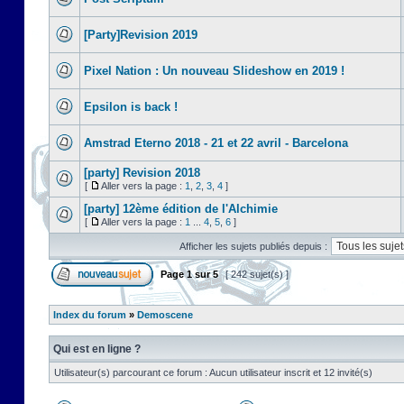
[Party]Revision 2019
Pixel Nation : Un nouveau Slideshow en 2019 !
Epsilon is back !
Amstrad Eterno 2018 - 21 et 22 avril - Barcelona
[party] Revision 2018
[
Aller vers la page :
1
,
2
,
3
,
4
]
[party] 12ème édition de l'Alchimie
[
Aller vers la page :
1
...
4
,
5
,
6
]
Afficher les sujets publiés depuis :
Page
1
sur
5
[ 242 sujet(s) ]
Index du forum
»
Demoscene
Qui est en ligne ?
Utilisateur(s) parcourant ce forum : Aucun utilisateur inscrit et 12 invité(s)