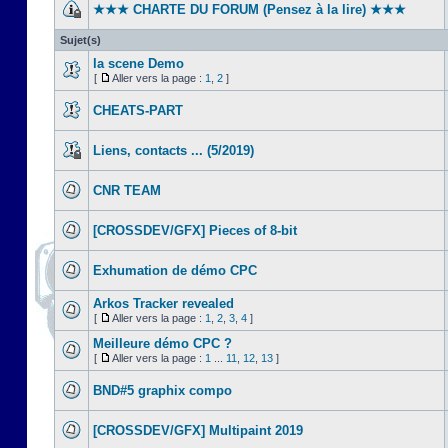
★★★ CHARTE DU FORUM (Pensez à la lire) ★★★
Sujet(s)
la scene Demo
[
Aller vers la page :
1
,
2
]
CHEATS-PART
Liens, contacts ... (5/2019)
CNR TEAM
[CROSSDEV/GFX] Pieces of 8-bit
Exhumation de démo CPC
Arkos Tracker revealed
[
Aller vers la page :
1
,
2
,
3
,
4
]
Meilleure démo CPC ?
[
Aller vers la page :
1
...
11
,
12
,
13
]
BND#5 graphix compo
[CROSSDEV/GFX] Multipaint 2019