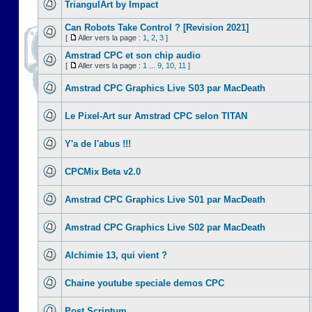
TriangulArt by Impact
Can Robots Take Control ? [Revision 2021]
[
Aller vers la page :
1
,
2
,
3
]
Amstrad CPC et son chip audio
[
Aller vers la page :
1
...
9
,
10
,
11
]
Amstrad CPC Graphics Live S03 par MacDeath
Le Pixel-Art sur Amstrad CPC selon TITAN
Y'a de l'abus !!!
CPCMix Beta v2.0
Amstrad CPC Graphics Live S01 par MacDeath
Amstrad CPC Graphics Live S02 par MacDeath
Alchimie 13, qui vient ?
Chaine youtube speciale demos CPC
Post Scriptum