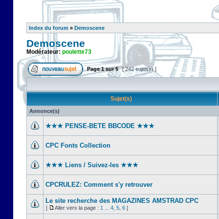
Index du forum
»
Demoscene
Demoscene
Modérateur:
poulette73
Page
1
sur
5
[ 242 sujet(s) ]
Sujet(s)
Annonce(s)
★★★ PENSE-BETE BBCODE ★★★
CPC Fonts Collection
★★★ Liens / Suivez-les ★★★
CPCRULEZ: Comment s'y retrouver‎
Le site recherche des MAGAZINES AMSTRAD CPC
[
Aller vers la page :
1
...
4
,
5
,
6
]