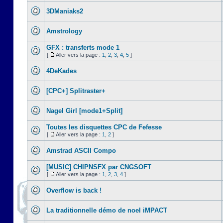
3DManiaks2
Amstrology
GFX : transferts mode 1
[
Aller vers la page :
1
,
2
,
3
,
4
,
5
]
4DeKades
[CPC+] Splitraster+
Nagel Girl [mode1+Split]
Toutes les disquettes CPC de Fefesse
[
Aller vers la page :
1
,
2
]
Amstrad ASCII Compo
[MUSIC] CHIPNSFX par CNGSOFT
[
Aller vers la page :
1
,
2
,
3
,
4
]
Overflow is back !
La traditionnelle démo de noel iMPACT