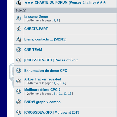
★★★ CHARTE DU FORUM (Pensez à la lire) ★★★
Sujet(s)
la scene Demo
[
Aller vers la page :
1
,
2
]
CHEATS-PART
Liens, contacts ... (5/2019)
CNR TEAM
[CROSSDEV/GFX] Pieces of 8-bit
Exhumation de démo CPC
Arkos Tracker revealed
[
Aller vers la page :
1
,
2
,
3
,
4
]
Meilleure démo CPC ?
[
Aller vers la page :
1
...
11
,
12
,
13
]
BND#5 graphix compo
[CROSSDEV/GFX] Multipaint 2019