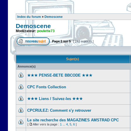
Index du forum
»
Demoscene
Demoscene
Modérateur:
poulette73
Page
1
sur
5
[ 242 sujet(s) ]
Sujet(s)
Annonce(s)
★★★ PENSE-BETE BBCODE ★★★
CPC Fonts Collection
★★★ Liens / Suivez-les ★★★
CPCRULEZ: Comment s'y retrouver‎
Le site recherche des MAGAZINES AMSTRAD CPC
[
Aller vers la page :
1
...
4
,
5
,
6
]