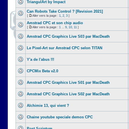
TriangulArt by Impact
Can Robots Take Control ? [Revision 2021]
[
Aller vers la page :
1
,
2
,
3
]
Amstrad CPC et son chip audio
[
Aller vers la page :
1
...
9
,
10
,
11
]
Amstrad CPC Graphics Live S03 par MacDeath
Le Pixel-Art sur Amstrad CPC selon TITAN
Y'a de l'abus !!!
CPCMix Beta v2.0
Amstrad CPC Graphics Live S01 par MacDeath
Amstrad CPC Graphics Live S02 par MacDeath
Alchimie 13, qui vient ?
Chaine youtube speciale demos CPC
Post Scriptum