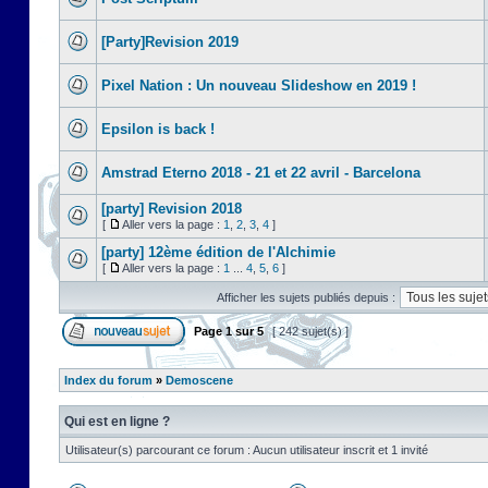
[Party]Revision 2019
Pixel Nation : Un nouveau Slideshow en 2019 !
Epsilon is back !
Amstrad Eterno 2018 - 21 et 22 avril - Barcelona
[party] Revision 2018
[
Aller vers la page :
1
,
2
,
3
,
4
]
[party] 12ème édition de l'Alchimie
[
Aller vers la page :
1
...
4
,
5
,
6
]
Afficher les sujets publiés depuis :
Page
1
sur
5
[ 242 sujet(s) ]
Index du forum
»
Demoscene
Qui est en ligne ?
Utilisateur(s) parcourant ce forum : Aucun utilisateur inscrit et 1 invité