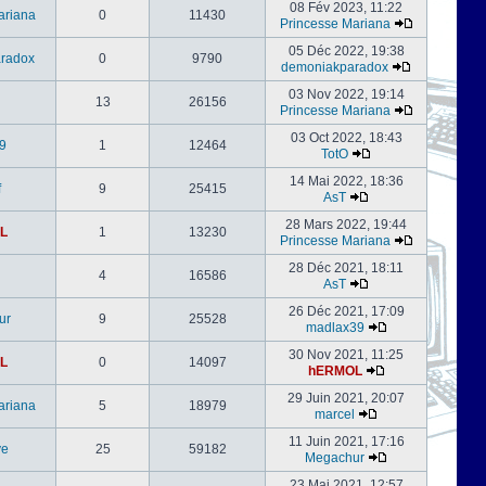
08 Fév 2023, 11:22
ariana
0
11430
Princesse Mariana
05 Déc 2022, 19:38
radox
0
9790
demoniakparadox
03 Nov 2022, 19:14
13
26156
Princesse Mariana
03 Oct 2022, 18:43
9
1
12464
TotO
14 Mai 2022, 18:36
f
9
25415
AsT
28 Mars 2022, 19:44
L
1
13230
Princesse Mariana
28 Déc 2021, 18:11
4
16586
AsT
26 Déc 2021, 17:09
ur
9
25528
madlax39
30 Nov 2021, 11:25
L
0
14097
hERMOL
29 Juin 2021, 20:07
ariana
5
18979
marcel
11 Juin 2021, 17:16
ve
25
59182
Megachur
23 Mai 2021, 12:57