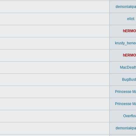
demoniakpa
eliot
hERMO
krusty_bened
hERMO
MacDeat
BugBust
Princesse M
Princesse M
Overflo
demoniakpa