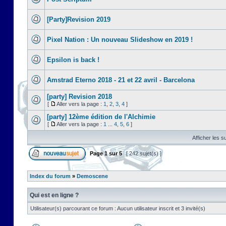
[Party]Revision 2019
Pixel Nation : Un nouveau Slideshow en 2019 !
Epsilon is back !
Amstrad Eterno 2018 - 21 et 22 avril - Barcelona
[party] Revision 2018
[
Aller vers la page :
1
,
2
,
3
,
4
]
[party] 12ème édition de l'Alchimie
[
Aller vers la page :
1
...
4
,
5
,
6
]
Afficher les s
Page
1
sur
5
[ 242 sujet(s) ]
Index du forum
»
Demoscene
Qui est en ligne ?
Utilisateur(s) parcourant ce forum : Aucun utilisateur inscrit et 3 invité(s)