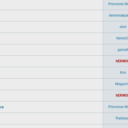
Princesse M
demoniakpa
eliot
Nemo5
garval
hERMO
Kris
Megach
hERMO
ure
Princesse M
Railsla