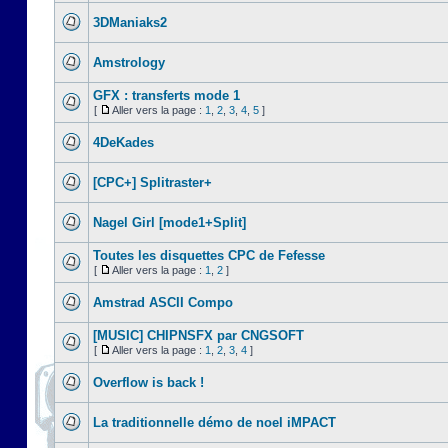
3DManiaks2
Amstrology
GFX : transferts mode 1
[
Aller vers la page :
1
,
2
,
3
,
4
,
5
]
4DeKades
[CPC+] Splitraster+
Nagel Girl [mode1+Split]
Toutes les disquettes CPC de Fefesse
[
Aller vers la page :
1
,
2
]
Amstrad ASCII Compo
[MUSIC] CHIPNSFX par CNGSOFT
[
Aller vers la page :
1
,
2
,
3
,
4
]
Overflow is back !
La traditionnelle démo de noel iMPACT