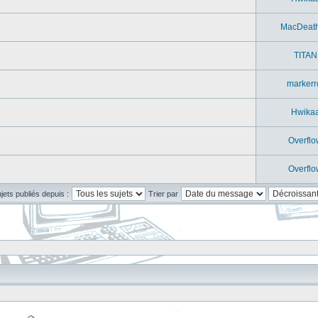
MacDeat
TITAN
markerr
Hwika
Overflo
Overflo
ujets publiés depuis :
Trier par