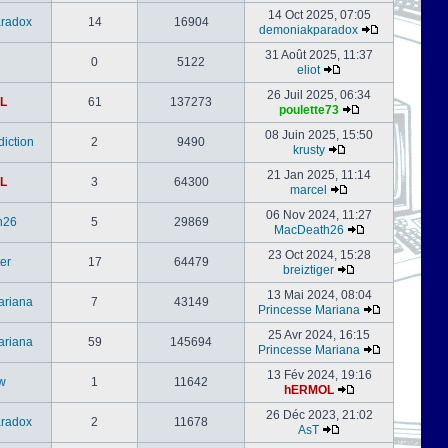
14 Oct 2025, 07:05
radox
14
16904
demoniakparadox
31 Août 2025, 11:37
0
5122
eliot
26 Juil 2025, 06:34
L
61
137273
poulette73
08 Juin 2025, 15:50
iction
2
9490
krusty
21 Jan 2025, 11:14
L
3
64300
marcel
06 Nov 2024, 11:27
h26
5
29869
MacDeath26
23 Oct 2024, 15:28
er
17
64479
breiztiger
13 Mai 2024, 08:04
ariana
7
43149
Princesse Mariana
25 Avr 2024, 16:15
ariana
59
145694
Princesse Mariana
13 Fév 2024, 19:16
w
1
11642
hERMOL
26 Déc 2023, 21:02
radox
2
11678
AsT