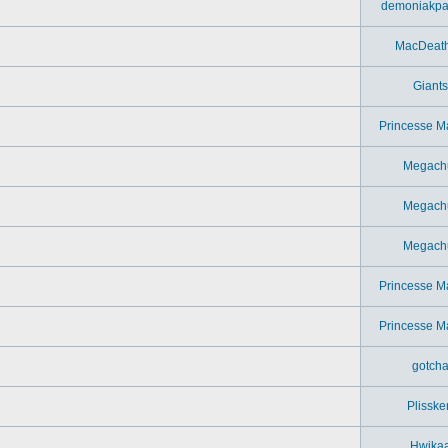
demoniakpa
MacDeat
Giants
Princesse M
Megach
Megach
Megach
Princesse M
Princesse M
gotch
Plisske
Hwika