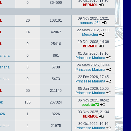
20 Oct 2015, 13:30
L
0
364500
hERMOL
09 Nov 2025, 13:21
L
26
103101
norecess464
22 Mars 2012, 21:00
L
14
42067
Megachur
19 Déc 2008, 14:39
L
0
25410
hERMOL
01 Juil 2026, 18:10
ariana
0
861
Princesse Mariana
24 Mars 2026, 09:44
ariana
0
5738
Princesse Mariana
22 Fév 2026, 17:45
ariana
0
5473
Princesse Mariana
05 Jan 2026, 15:05
L
55
211149
Princesse Mariana
06 Nov 2025, 06:42
ak
185
267324
poulette73
03 Nov 2025, 21:34
h26
1
8226
hERMOL
30 Oct 2025, 16:16
ariana
4
21975
Princesse Mariana