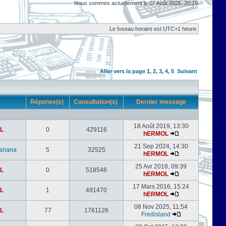
Nous sommes actuellement le 07 Août 2026, 20:19
Le fuseau horaire est UTC+1 heure
Aller vers la page
1
,
2
,
3
,
4
,
5
Suivant
r
Réponse(s)
Consultation(s)
Dernier message
18 Août 2019, 13:30
L
0
429116
hERMOL
21 Sep 2024, 14:30
ariana
5
32525
hERMOL
25 Avr 2018, 09:39
L
0
518546
hERMOL
17 Mars 2016, 15:24
L
1
491470
hERMOL
08 Nov 2025, 11:54
L
77
1761126
Fredisland