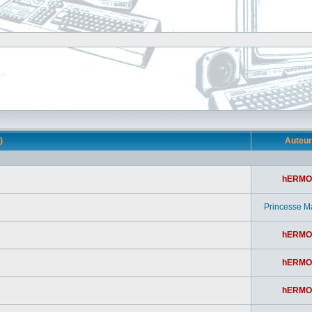
s)
Auteu
hERMO
Princesse M
hERMO
hERMO
hERMO