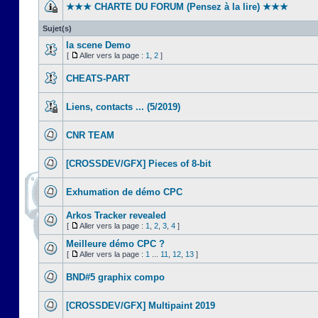
★★★ CHARTE DU FORUM (Pensez à la lire) ★★★
Sujet(s)
la scene Demo
[
Aller vers la page :
1
,
2
]
CHEATS-PART
Liens, contacts ... (5/2019)
CNR TEAM
[CROSSDEV/GFX] Pieces of 8-bit
Exhumation de démo CPC
Arkos Tracker revealed
[
Aller vers la page :
1
,
2
,
3
,
4
]
Meilleure démo CPC ?
[
Aller vers la page :
1
...
11
,
12
,
13
]
BND#5 graphix compo
[CROSSDEV/GFX] Multipaint 2019