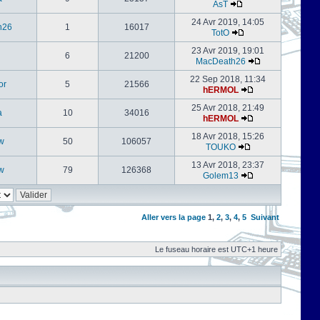
AsT
24 Avr 2019, 14:05
h26
1
16017
TotO
23 Avr 2019, 19:01
6
21200
MacDeath26
22 Sep 2018, 11:34
or
5
21566
hERMOL
25 Avr 2018, 21:49
a
10
34016
hERMOL
18 Avr 2018, 15:26
w
50
106057
TOUKO
13 Avr 2018, 23:37
w
79
126368
Golem13
Aller vers la page
1
,
2
,
3
,
4
,
5
Suivant
Le fuseau horaire est UTC+1 heure