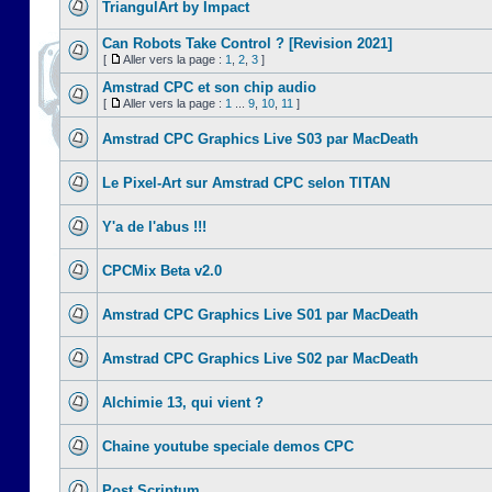
TriangulArt by Impact
Can Robots Take Control ? [Revision 2021]
[
Aller vers la page :
1
,
2
,
3
]
Amstrad CPC et son chip audio
[
Aller vers la page :
1
...
9
,
10
,
11
]
Amstrad CPC Graphics Live S03 par MacDeath
Le Pixel-Art sur Amstrad CPC selon TITAN
Y'a de l'abus !!!
CPCMix Beta v2.0
Amstrad CPC Graphics Live S01 par MacDeath
Amstrad CPC Graphics Live S02 par MacDeath
Alchimie 13, qui vient ?
Chaine youtube speciale demos CPC
Post Scriptum