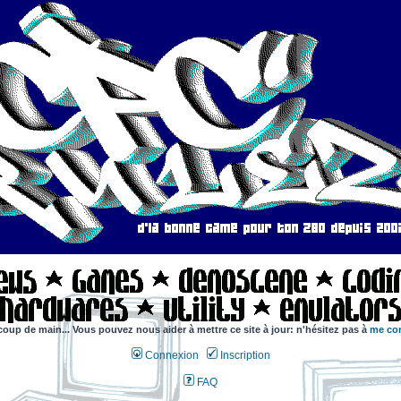
coup de main... Vous pouvez nous aider à mettre ce site à jour: n'hésitez pas à
me con
Connexion
Inscription
FAQ