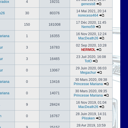
radox
4
19231
genesis8
14 Mai 2021, 20:14
h26
30
80376
norecess464
17 Déc 2020, 11:45
150
181008
Nemo59
16 Nov 2020, 12:24
ariana
1
16355
MacDeath26
02 Sep 2020, 10:28
ur
3
16783
hERMOL
23 Juil 2020, 16:08
ur
3
16465
TotO
29 Juin 2020, 06:03
ur
0
13067
Megachur
30 Mars 2020, 09:38
ariana
0
13416
Princesse Mariana
30 Mars 2020, 09:35
ariana
0
14071
Princesse Mariana
16 Nov 2019, 01:04
a
9
28424
MacDeath26
28 Juin 2019, 14:31
n
0
16767
Plissken
28 Avr 2019, 10:59
a
9
25157