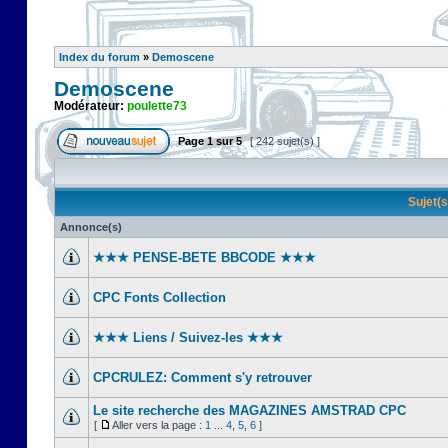
Index du forum
»
Demoscene
Demoscene
Modérateur:
poulette73
Page
1
sur
5
[ 242 sujet(s) ]
Sujet(
Annonce(s)
★★★ PENSE-BETE BBCODE ★★★
CPC Fonts Collection
★★★ Liens / Suivez-les ★★★
CPCRULEZ: Comment s'y retrouver‎
Le site recherche des MAGAZINES AMSTRAD CPC
[
Aller vers la page :
1
...
4
,
5
,
6
]