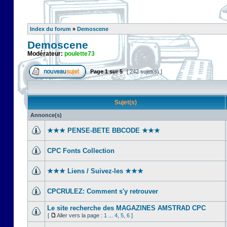
Index du forum
»
Demoscene
Demoscene
Modérateur:
poulette73
Page
1
sur
5
[ 242 sujet(s) ]
Sujet(s)
Annonce(s)
★★★ PENSE-BETE BBCODE ★★★
CPC Fonts Collection
★★★ Liens / Suivez-les ★★★
CPCRULEZ: Comment s'y retrouver‎
Le site recherche des MAGAZINES AMSTRAD CPC
[
Aller vers la page :
1
...
4
,
5
,
6
]