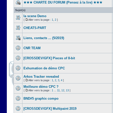
★★★ CHARTE DU FORUM (Pensez à la lire) ★★★
Sujet(s)
la scene Demo
[
Aller vers la page :
1
,
2
]
CHEATS-PART
Liens, contacts ... (5/2019)
CNR TEAM
[CROSSDEV/GFX] Pieces of 8-bit
Exhumation de démo CPC
Arkos Tracker revealed
[
Aller vers la page :
1
,
2
,
3
,
4
]
Meilleure démo CPC ?
[
Aller vers la page :
1
...
11
,
12
,
13
]
BND#5 graphix compo
[CROSSDEV/GFX] Multipaint 2019