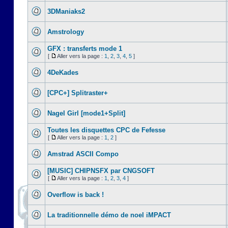
3DManiaks2
Amstrology
GFX : transferts mode 1
[
Aller vers la page :
1
,
2
,
3
,
4
,
5
]
4DeKades
[CPC+] Splitraster+
Nagel Girl [mode1+Split]
Toutes les disquettes CPC de Fefesse
[
Aller vers la page :
1
,
2
]
Amstrad ASCII Compo
[MUSIC] CHIPNSFX par CNGSOFT
[
Aller vers la page :
1
,
2
,
3
,
4
]
Overflow is back !
La traditionnelle démo de noel iMPACT