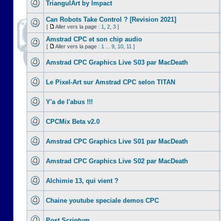
TriangulArt by Impact
Can Robots Take Control ? [Revision 2021]
[
Aller vers la page :
1
,
2
,
3
]
Amstrad CPC et son chip audio
[
Aller vers la page :
1
...
9
,
10
,
11
]
Amstrad CPC Graphics Live S03 par MacDeath
Le Pixel-Art sur Amstrad CPC selon TITAN
Y'a de l'abus !!!
CPCMix Beta v2.0
Amstrad CPC Graphics Live S01 par MacDeath
Amstrad CPC Graphics Live S02 par MacDeath
Alchimie 13, qui vient ?
Chaine youtube speciale demos CPC
Post Scriptum