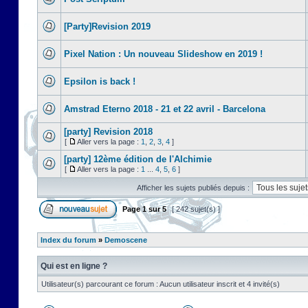
[Party]Revision 2019
Pixel Nation : Un nouveau Slideshow en 2019 !
Epsilon is back !
Amstrad Eterno 2018 - 21 et 22 avril - Barcelona
[party] Revision 2018
[
Aller vers la page :
1
,
2
,
3
,
4
]
[party] 12ème édition de l'Alchimie
[
Aller vers la page :
1
...
4
,
5
,
6
]
Afficher les sujets publiés depuis :
Page
1
sur
5
[ 242 sujet(s) ]
Index du forum
»
Demoscene
Qui est en ligne ?
Utilisateur(s) parcourant ce forum : Aucun utilisateur inscrit et 4 invité(s)