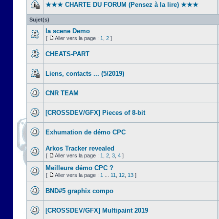
★★★ CHARTE DU FORUM (Pensez à la lire) ★★★
Sujet(s)
la scene Demo
[
Aller vers la page :
1
,
2
]
CHEATS-PART
Liens, contacts ... (5/2019)
CNR TEAM
[CROSSDEV/GFX] Pieces of 8-bit
Exhumation de démo CPC
Arkos Tracker revealed
[
Aller vers la page :
1
,
2
,
3
,
4
]
Meilleure démo CPC ?
[
Aller vers la page :
1
...
11
,
12
,
13
]
BND#5 graphix compo
[CROSSDEV/GFX] Multipaint 2019