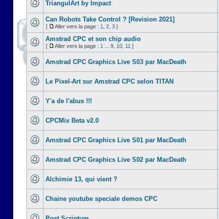
TriangulArt by Impact
Can Robots Take Control ? [Revision 2021]
[
Aller vers la page :
1
,
2
,
3
]
Amstrad CPC et son chip audio
[
Aller vers la page :
1
...
9
,
10
,
11
]
Amstrad CPC Graphics Live S03 par MacDeath
Le Pixel-Art sur Amstrad CPC selon TITAN
Y'a de l'abus !!!
CPCMix Beta v2.0
Amstrad CPC Graphics Live S01 par MacDeath
Amstrad CPC Graphics Live S02 par MacDeath
Alchimie 13, qui vient ?
Chaine youtube speciale demos CPC
Post Scriptum