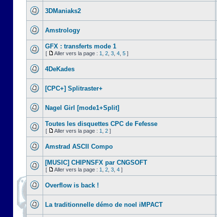
3DManiaks2
Amstrology
GFX : transferts mode 1
[
Aller vers la page :
1
,
2
,
3
,
4
,
5
]
4DeKades
[CPC+] Splitraster+
Nagel Girl [mode1+Split]
Toutes les disquettes CPC de Fefesse
[
Aller vers la page :
1
,
2
]
Amstrad ASCII Compo
[MUSIC] CHIPNSFX par CNGSOFT
[
Aller vers la page :
1
,
2
,
3
,
4
]
Overflow is back !
La traditionnelle démo de noel iMPACT