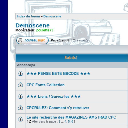
Index du forum
»
Demoscene
Demoscene
Modérateur:
poulette73
Page
1
sur
5
[ 242 sujet(s) ]
Sujet(s)
Annonce(s)
★★★ PENSE-BETE BBCODE ★★★
CPC Fonts Collection
★★★ Liens / Suivez-les ★★★
CPCRULEZ: Comment s'y retrouver‎
Le site recherche des MAGAZINES AMSTRAD CPC
[
Aller vers la page :
1
...
4
,
5
,
6
]