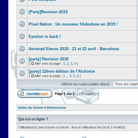
[Party]Revision 2019
Pixel Nation : Un nouveau Slideshow en 2019 !
Epsilon is back !
Amstrad Eterno 2018 - 21 et 22 avril - Barcelona
[party] Revision 2018
[
Aller vers la page :
1
,
2
,
3
,
4
]
[party] 12ème édition de l'Alchimie
[
Aller vers la page :
1
...
4
,
5
,
6
]
Afficher les sujets publiés depuis :
Page
1
sur
5
[ 242 sujet(s) ]
Index du forum
»
Demoscene
Qui est en ligne ?
Utilisateur(s) parcourant ce forum : Aucun utilisateur inscrit et 2 invité(s)