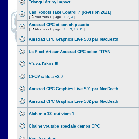
TriangulArt by Impact
Can Robots Take Control ? [Revision 2021]
[
Aller vers la page :
1
,
2
,
3
]
Amstrad CPC et son chip audio
[
Aller vers la page :
1
...
9
,
10
,
11
]
Amstrad CPC Graphics Live S03 par MacDeath
Le Pixel-Art sur Amstrad CPC selon TITAN
Y'a de l'abus !!!
CPCMix Beta v2.0
Amstrad CPC Graphics Live S01 par MacDeath
Amstrad CPC Graphics Live S02 par MacDeath
Alchimie 13, qui vient ?
Chaine youtube speciale demos CPC
Post Scriptum