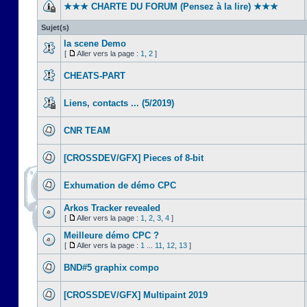
★★★ CHARTE DU FORUM (Pensez à la lire) ★★★
Sujet(s)
la scene Demo
[
Aller vers la page :
1
,
2
]
CHEATS-PART
Liens, contacts ... (5/2019)
CNR TEAM
[CROSSDEV/GFX] Pieces of 8-bit
Exhumation de démo CPC
Arkos Tracker revealed
[
Aller vers la page :
1
,
2
,
3
,
4
]
Meilleure démo CPC ?
[
Aller vers la page :
1
...
11
,
12
,
13
]
BND#5 graphix compo
[CROSSDEV/GFX] Multipaint 2019