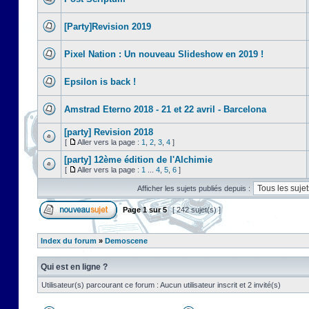
[Party]Revision 2019
Pixel Nation : Un nouveau Slideshow en 2019 !
Epsilon is back !
Amstrad Eterno 2018 - 21 et 22 avril - Barcelona
[party] Revision 2018
[
Aller vers la page :
1
,
2
,
3
,
4
]
[party] 12ème édition de l'Alchimie
[
Aller vers la page :
1
...
4
,
5
,
6
]
Afficher les sujets publiés depuis :
Page
1
sur
5
[ 242 sujet(s) ]
Index du forum
»
Demoscene
Qui est en ligne ?
Utilisateur(s) parcourant ce forum : Aucun utilisateur inscrit et 2 invité(s)