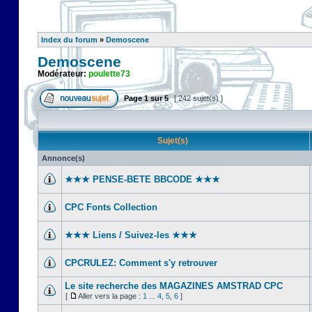
Index du forum
»
Demoscene
Demoscene
Modérateur:
poulette73
Page
1
sur
5
[ 242 sujet(s) ]
Sujet(s)
Annonce(s)
★★★ PENSE-BETE BBCODE ★★★
CPC Fonts Collection
★★★ Liens / Suivez-les ★★★
CPCRULEZ: Comment s'y retrouver‎
Le site recherche des MAGAZINES AMSTRAD CPC
[
Aller vers la page :
1
...
4
,
5
,
6
]