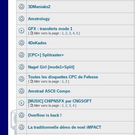
3DManiaks2
Amstrology
GFX : transferts mode 1
[
Aller vers la page :
1
,
2
,
3
,
4
,
5
]
4DeKades
[CPC+] Splitraster+
Nagel Girl [mode1+Split]
Toutes les disquettes CPC de Fefesse
[
Aller vers la page :
1
,
2
]
Amstrad ASCII Compo
[MUSIC] CHIPNSFX par CNGSOFT
[
Aller vers la page :
1
,
2
,
3
,
4
]
Overflow is back !
La traditionnelle démo de noel iMPACT