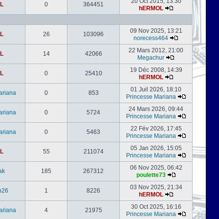
20 Oct 2015, 13:30
L
0
364451
hERMOL
09 Nov 2025, 13:21
L
26
103096
norecess464
22 Mars 2012, 21:00
L
14
42066
Megachur
19 Déc 2008, 14:39
L
0
25410
hERMOL
01 Juil 2026, 18:10
ariana
0
853
Princesse Mariana
24 Mars 2026, 09:44
ariana
0
5724
Princesse Mariana
22 Fév 2026, 17:45
ariana
0
5463
Princesse Mariana
05 Jan 2026, 15:05
L
55
211074
Princesse Mariana
06 Nov 2025, 06:42
ak
185
267312
poulette73
03 Nov 2025, 21:34
h26
1
8226
hERMOL
30 Oct 2025, 16:16
ariana
4
21975
Princesse Mariana