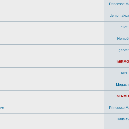
Princesse M
demoniakpa
eliot
Nemo5
garval
hERMO
Kris
Megach
hERMO
ure
Princesse M
Railsla