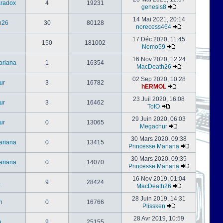
radox
4
19231
genesis8
14 Mai 2021, 20:14
h26
30
80128
norecess464
17 Déc 2020, 11:45
150
181002
Nemo59
16 Nov 2020, 12:24
ariana
1
16354
MacDeath26
02 Sep 2020, 10:28
ur
3
16782
hERMOL
23 Juil 2020, 16:08
ur
3
16462
TotO
29 Juin 2020, 06:03
ur
0
13065
Megachur
30 Mars 2020, 09:38
ariana
0
13415
Princesse Mariana
30 Mars 2020, 09:35
ariana
0
14070
Princesse Mariana
16 Nov 2019, 01:04
a
9
28424
MacDeath26
28 Juin 2019, 14:31
n
0
16766
Plissken
28 Avr 2019, 10:59
a
9
25155