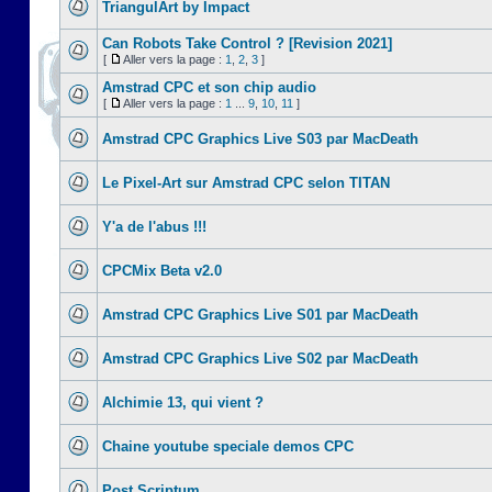
TriangulArt by Impact
Can Robots Take Control ? [Revision 2021]
[
Aller vers la page :
1
,
2
,
3
]
Amstrad CPC et son chip audio
[
Aller vers la page :
1
...
9
,
10
,
11
]
Amstrad CPC Graphics Live S03 par MacDeath
Le Pixel-Art sur Amstrad CPC selon TITAN
Y'a de l'abus !!!
CPCMix Beta v2.0
Amstrad CPC Graphics Live S01 par MacDeath
Amstrad CPC Graphics Live S02 par MacDeath
Alchimie 13, qui vient ?
Chaine youtube speciale demos CPC
Post Scriptum