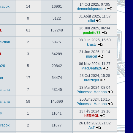
14 Oct 2025, 07:05
radox
14
16901
demoniakparadox
31 Août 2025, 11:37
0
5122
eliot
26 Juil 2025, 06:34
L
61
137248
poulette73
08 Juin 2025, 15:50
iction
2
9475
krusty
21 Jan 2025, 11:14
L
3
64289
marcel
06 Nov 2024, 11:27
h26
5
29842
MacDeath26
23 Oct 2024, 15:28
er
17
64474
breiztiger
13 Mai 2024, 08:04
ariana
7
43145
Princesse Mariana
25 Avr 2024, 16:15
ariana
59
145690
Princesse Mariana
13 Fév 2024, 19:16
w
1
11641
hERMOL
26 Déc 2023, 21:02
radox
2
11677
AsT