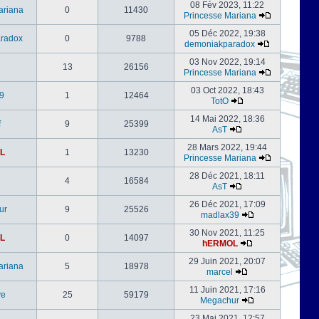
08 Fév 2023, 11:22
ariana
0
11430
Princesse Mariana
05 Déc 2022, 19:38
radox
0
9788
demoniakparadox
03 Nov 2022, 19:14
13
26156
Princesse Mariana
03 Oct 2022, 18:43
9
1
12464
TotO
14 Mai 2022, 18:36
f
9
25399
AsT
28 Mars 2022, 19:44
L
1
13230
Princesse Mariana
28 Déc 2021, 18:11
4
16584
AsT
26 Déc 2021, 17:09
ur
9
25526
madlax39
30 Nov 2021, 11:25
L
0
14097
hERMOL
29 Juin 2021, 20:07
ariana
5
18978
marcel
11 Juin 2021, 17:16
ve
25
59179
Megachur
23 Mai 2021, 12:57