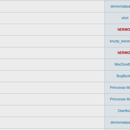
demoniakpa
eliot
hERMO
krusty_bened
hERMO
MacDeat
BugBust
Princesse M
Princesse M
Overflo
demoniakpa