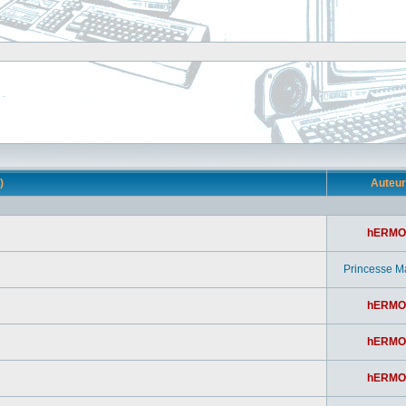
s)
Auteu
hERMO
Princesse M
hERMO
hERMO
hERMO