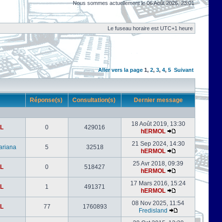
Nous sommes actuellement le 06 Août 2026, 23:01
Le fuseau horaire est UTC+1 heure
Aller vers la page
1
,
2
,
3
,
4
,
5
Suivant
r
Réponse(s)
Consultation(s)
Dernier message
18 Août 2019, 13:30
L
0
429016
hERMOL
21 Sep 2024, 14:30
ariana
5
32518
hERMOL
25 Avr 2018, 09:39
L
0
518427
hERMOL
17 Mars 2016, 15:24
L
1
491371
hERMOL
08 Nov 2025, 11:54
L
77
1760893
Fredisland