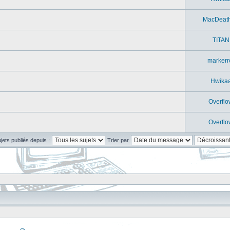
MacDeat
TITAN
markerr
Hwika
Overflo
Overflo
ujets publiés depuis :
Trier par