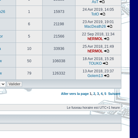
AsT
24 Avr 2019, 14:05
h26
1
15973
TotO
23 Avr 2019, 19:01
6
21198
MacDeath26
22 Sep 2018, 11:34
or
5
21566
hERMOL
25 Avr 2018, 21:49
a
10
33936
hERMOL
18 Avr 2018, 15:26
w
50
106038
TOUKO
13 Avr 2018, 23:37
w
79
126332
Golem13
Aller vers la page
1
,
2
,
3
,
4
,
5
Suivant
Le fuseau horaire est UTC+1 heure