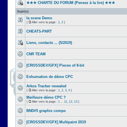
★★★ CHARTE DU FORUM (Pensez à la lire) ★★★
Sujet(s)
la scene Demo
[
Aller vers la page :
1
,
2
]
CHEATS-PART
Liens, contacts ... (5/2019)
CNR TEAM
[CROSSDEV/GFX] Pieces of 8-bit
Exhumation de démo CPC
Arkos Tracker revealed
[
Aller vers la page :
1
,
2
,
3
,
4
]
Meilleure démo CPC ?
[
Aller vers la page :
1
...
11
,
12
,
13
]
BND#5 graphix compo
[CROSSDEV/GFX] Multipaint 2019