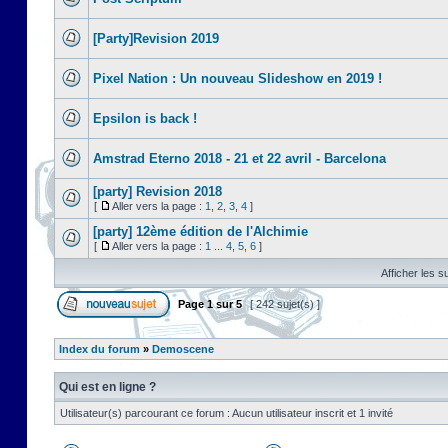
[Party]Revision 2019
Pixel Nation : Un nouveau Slideshow en 2019 !
Epsilon is back !
Amstrad Eterno 2018 - 21 et 22 avril - Barcelona
[party] Revision 2018
[
Aller vers la page :
1
,
2
,
3
,
4
]
[party] 12ème édition de l'Alchimie
[
Aller vers la page :
1
...
4
,
5
,
6
]
Afficher les s
Page
1
sur
5
[ 242 sujet(s) ]
Index du forum
»
Demoscene
Qui est en ligne ?
Utilisateur(s) parcourant ce forum : Aucun utilisateur inscrit et 1 invité