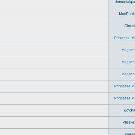
demoniakpa
MacDeat
Giants
Princesse M
Megach
Megach
Megach
Princesse M
Princesse M
gotch
Plisske
Hwika