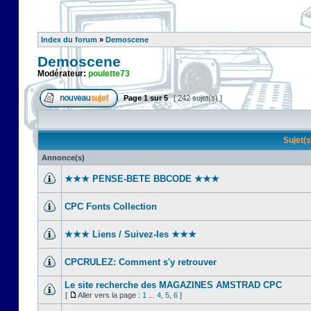
Index du forum
»
Demoscene
Demoscene
Modérateur:
poulette73
Page
1
sur
5
[ 242 sujet(s) ]
Sujet(
Annonce(s)
★★★ PENSE-BETE BBCODE ★★★
CPC Fonts Collection
★★★ Liens / Suivez-les ★★★
CPCRULEZ: Comment s'y retrouver‎
Le site recherche des MAGAZINES AMSTRAD CPC
[
Aller vers la page :
1
...
4
,
5
,
6
]