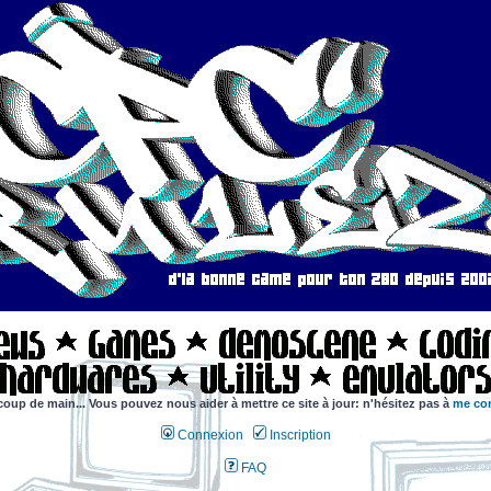
coup de main... Vous pouvez nous aider à mettre ce site à jour: n'hésitez pas à
me con
Connexion
Inscription
FAQ