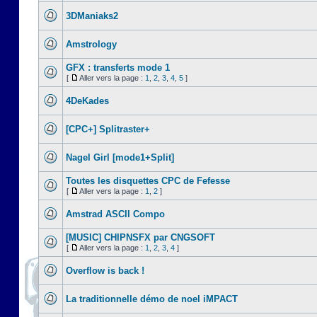
3DManiaks2
Amstrology
GFX : transferts mode 1
[
Aller vers la page :
1
,
2
,
3
,
4
,
5
]
4DeKades
[CPC+] Splitraster+
Nagel Girl [mode1+Split]
Toutes les disquettes CPC de Fefesse
[
Aller vers la page :
1
,
2
]
Amstrad ASCII Compo
[MUSIC] CHIPNSFX par CNGSOFT
[
Aller vers la page :
1
,
2
,
3
,
4
]
Overflow is back !
La traditionnelle démo de noel iMPACT