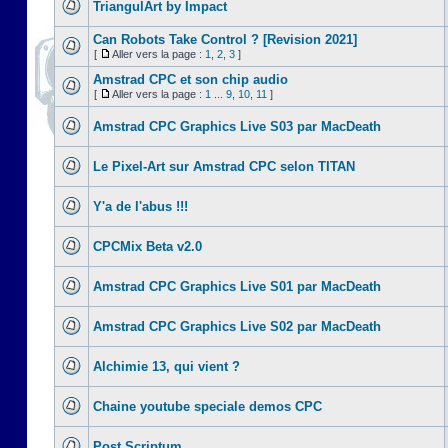
TriangulArt by Impact
Can Robots Take Control ? [Revision 2021]
[
Aller vers la page :
1
,
2
,
3
]
Amstrad CPC et son chip audio
[
Aller vers la page :
1
...
9
,
10
,
11
]
Amstrad CPC Graphics Live S03 par MacDeath
Le Pixel-Art sur Amstrad CPC selon TITAN
Y'a de l'abus !!!
CPCMix Beta v2.0
Amstrad CPC Graphics Live S01 par MacDeath
Amstrad CPC Graphics Live S02 par MacDeath
Alchimie 13, qui vient ?
Chaine youtube speciale demos CPC
Post Scriptum