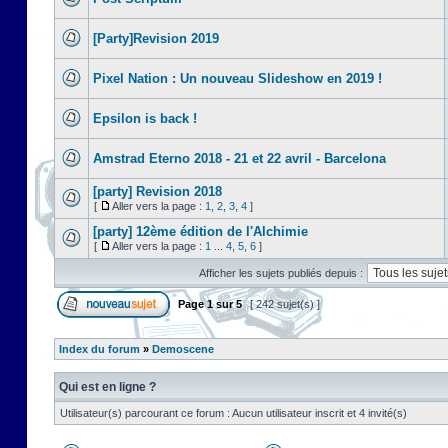
[Party]Revision 2019
Pixel Nation : Un nouveau Slideshow en 2019 !
Epsilon is back !
Amstrad Eterno 2018 - 21 et 22 avril - Barcelona
[party] Revision 2018
[
Aller vers la page :
1
,
2
,
3
,
4
]
[party] 12ème édition de l'Alchimie
[
Aller vers la page :
1
...
4
,
5
,
6
]
Afficher les sujets publiés depuis :
Page
1
sur
5
[ 242 sujet(s) ]
Index du forum
»
Demoscene
Qui est en ligne ?
Utilisateur(s) parcourant ce forum : Aucun utilisateur inscrit et 4 invité(s)