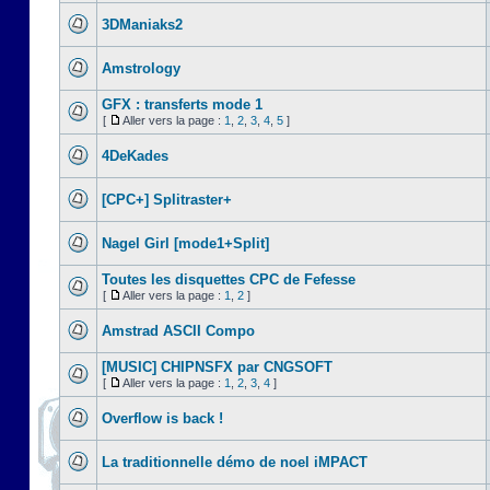
3DManiaks2
Amstrology
GFX : transferts mode 1
[
Aller vers la page :
1
,
2
,
3
,
4
,
5
]
4DeKades
[CPC+] Splitraster+
Nagel Girl [mode1+Split]
Toutes les disquettes CPC de Fefesse
[
Aller vers la page :
1
,
2
]
Amstrad ASCII Compo
[MUSIC] CHIPNSFX par CNGSOFT
[
Aller vers la page :
1
,
2
,
3
,
4
]
Overflow is back !
La traditionnelle démo de noel iMPACT