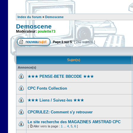
Index du forum
»
Demoscene
Demoscene
Modérateur:
poulette73
Page
1
sur
5
[ 242 sujet(s) ]
Sujet(s)
Annonce(s)
★★★ PENSE-BETE BBCODE ★★★
CPC Fonts Collection
★★★ Liens / Suivez-les ★★★
CPCRULEZ: Comment s'y retrouver‎
Le site recherche des MAGAZINES AMSTRAD CPC
[
Aller vers la page :
1
...
4
,
5
,
6
]