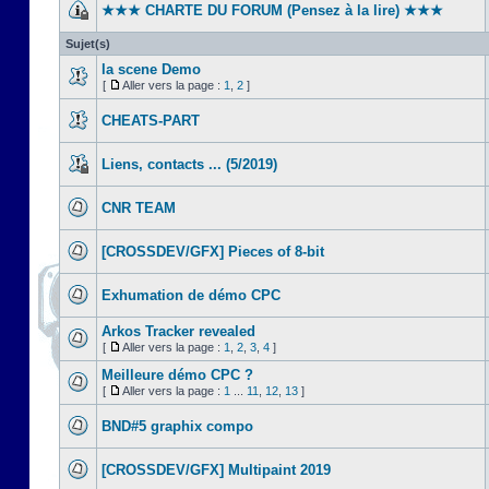
★★★ CHARTE DU FORUM (Pensez à la lire) ★★★
Sujet(s)
la scene Demo
[
Aller vers la page :
1
,
2
]
CHEATS-PART
Liens, contacts ... (5/2019)
CNR TEAM
[CROSSDEV/GFX] Pieces of 8-bit
Exhumation de démo CPC
Arkos Tracker revealed
[
Aller vers la page :
1
,
2
,
3
,
4
]
Meilleure démo CPC ?
[
Aller vers la page :
1
...
11
,
12
,
13
]
BND#5 graphix compo
[CROSSDEV/GFX] Multipaint 2019